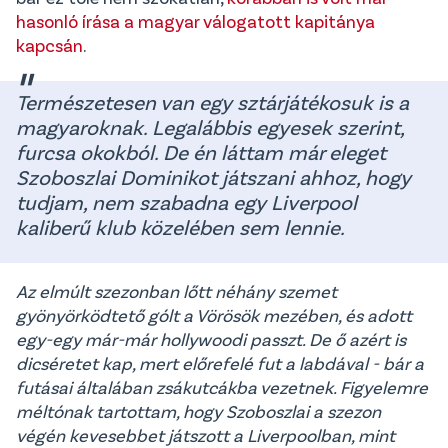
hasonló írása a magyar válogatott kapitánya
kapcsán
.
Természetesen van egy sztárjátékosuk is a
magyaroknak. Legalábbis egyesek szerint,
furcsa okokból. De én láttam már eleget
Szoboszlai Dominikot játszani ahhoz, hogy
tudjam, nem szabadna egy Liverpool
kaliberű klub közelében sem lennie.
Az elmúlt szezonban lőtt néhány szemet
gyönyörködtető gólt a Vörösök mezében, és adott
egy-egy már-már hollywoodi passzt. De ő azért is
dicséretet kap, mert előrefelé fut a labdával - bár a
futásai általában zsákutcákba vezetnek. Figyelemre
méltónak tartottam, hogy Szoboszlai a szezon
végén kevesebbet játszott a Liverpoolban, mint