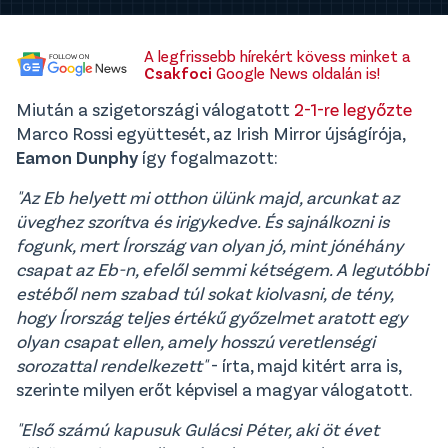
A legfrissebb hírekért kövess minket a
Csakfoci
Google News oldalán is!
Miután a szigetországi válogatott
2-1-re legyőzte
Marco Rossi együttesét, az Irish Mirror újságírója,
Eamon Dunphy
így fogalmazott:
"Az Eb helyett mi otthon ülünk majd, arcunkat az
üveghez szorítva és irigykedve. És sajnálkozni is
fogunk, mert Írország van olyan jó, mint jónéhány
csapat az Eb-n, efelől semmi kétségem. A legutóbbi
estéből nem szabad túl sokat kiolvasni, de tény,
hogy Írország teljes értékű győzelmet aratott egy
olyan csapat ellen, amely hosszú veretlenségi
sorozattal rendelkezett"
- írta, majd kitért arra is,
szerinte milyen erőt képvisel a magyar válogatott.
"Első számú kapusuk Gulácsi Péter, aki öt évet