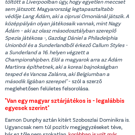
töltött a Liverpoolban úgy, hogy egyetlen meccset
sem játszott. Magyarország legtapasztaltabb
védője Lang Ádám, aki a ciprusi Omoniánál játszik. A
középpályán olyan játékosaik vannak, mint Nagy
Ádám - aki az olasz másodosztályban szereplő
Spezia játékosa -, Gazdag Dániel a Philadelphia
Unionból és a Sunderlandből érkező Callum Styles -
a Sunderland a 16. helyen végzett a
Championshipben. Elöl a magyarok arra az Ádám
Martinra építhetnek, aki a koreai bajnokságban
tesped és Vancsa Zalánra, aki Belgiumban a
második ligában szerepel"
- szól a szerző
meglehetősen felületes felsorolása.
"Van egy magyar sztárjátékos is - legalábbis
egyesek szerint"
Eamon Dunphy aztán kitért Szoboszlai Dominikra is.
Ugyancsak nem túl pozitív megjegyzéseket téve,
bár ez tőle nem szokatlan,
korábban is volt már