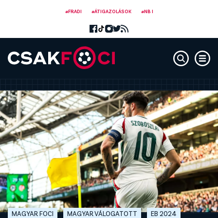
#FRADI
#ÁTIGAZOLÁSOK
#NB I
MAGYAR FOCI
MAGYAR VÁLOGATOTT
EB 2024