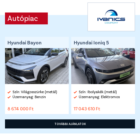
Autópiac
Hyundai Bayon
Hyundai Ioniq 5
Szín: Világosszürke (metál)
Szín: Ibolyakék (metál)
Üzemanyag: Benzin
Üzemanyag: Elektromos
8 674 000 Ft
17 043 610 Ft
TOVÁBBI AJÁNLATOK