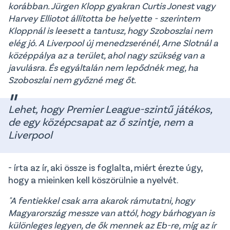
korábban. Jürgen Klopp gyakran Curtis Jonest vagy
Harvey Elliotot állította be helyette - szerintem
Kloppnál is leesett a tantusz, hogy Szoboszlai nem
elég jó. A Liverpool új menedzserénél, Arne Slotnál a
középpálya az a terület, ahol nagy szükség van a
javulásra. És egyáltalán nem lepődnék meg, ha
Szoboszlai nem győzné meg őt.
Lehet, hogy Premier League-szintű játékos,
de egy középcsapat az ő szintje, nem a
Liverpool
- írta az ír, aki össze is foglalta, miért érezte úgy,
hogy a mieinken kell köszörülnie a nyelvét.
"A fentiekkel csak arra akarok rámutatni, hogy
Magyarország messze van attól, hogy bárhogyan is
különleges legyen, de ők mennek az Eb-re, míg az ír