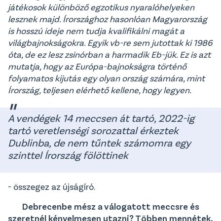
játékosok különböző egzotikus nyaralóhelyeken
lesznek majd. Írországhoz hasonlóan Magyarország
is hosszú ideje nem tudja kvalifikálni magát a
világbajnokságokra. Egyik vb-re sem jutottak ki 1986
óta, de ez lesz zsinórban a harmadik Eb-jük. Ez is azt
mutatja, hogy az Európa-bajnokságra történő
folyamatos kijutás egy olyan ország számára, mint
Írország, teljesen elérhető kellene, hogy legyen.
A vendégek 14 meccsen át tartó, 2022-ig
tartó veretlenségi sorozattal érkeztek
Dublinba, de nem tűntek számomra egy
szinttel Írország fölöttinek
- összegez az újságíró.
Debrecenbe mész a válogatott meccsre és
szeretnél kényelmesen utazni? Többen mennétek,