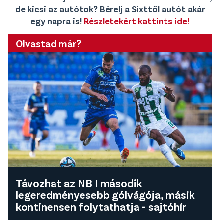
de kicsi az autótok? Bérelj a Sixttől autót akár
egy napra is!
Részletekért kattints ide!
Olvastad már?
Távozhat az NB I második
legeredményesebb gólvágója, másik
kontinensen folytathatja - sajtóhír