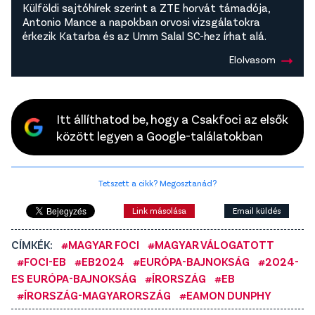
Külföldi sajtóhírek szerint a ZTE horvát támadója,
Antonio Mance a napokban orvosi vizsgálatokra
érkezik Katarba és az Umm Salal SC-hez írhat alá.
Elolvasom
Itt állíthatod be, hogy a Csakfoci az elsők
között legyen a Google-találatokban
Tetszett a cikk? Megosztanád?
Link másolása
Email küldés
CÍMKÉK:
#MAGYAR FOCI
#MAGYAR VÁLOGATOTT
#FOCI-EB
#EB2024
#EURÓPA-BAJNOKSÁG
#2024-
ES EURÓPA-BAJNOKSÁG
#ÍRORSZÁG
#EB
#ÍRORSZÁG-MAGYARORSZÁG
#EAMON DUNPHY