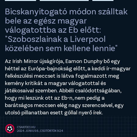
Bicskanyitogató módon szálltak
bele az egész magyar
válogatottba az Eb előtt:
"Szoboszlainak a Liverpool
közelében sem kellene lennie"
Az Irish Mirror újságírója, Eamon Dunphy bő egy
héttel az Európa-bajnokság előtt, a keddi ír-magyar
felkészülési meccset is látva fogalmazott meg
kemény kritikát a magyar válogatottal és
játékosaival szemben. Abbéli csalódottságában,
hogy mi leszünk ott az Eb-n, nem pedig a
barátságos meccsen elég nagy szerencsével, egy
utolsó pillanatban esett góllal nyerő írek.
CSAKFOCI.HU
2024. JÚNIUS 6., CSÜTÖRTÖK 9:24