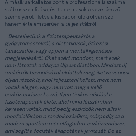
A másik sarkallatos pont a professzionális szakmai
stáb összeállítása, és itt nem csak a vezetőedző
személyéről, illetve a kispadon ülőkről van szó,
hanem értelemszerűen a teljes stábról.
- Beszélhetünk a fizioterapeutákról, a
gyógytornászokról, a dietetikusok, étkezési
tanácsadók, vagy éppen a mentálhigiénések
megjelenéséről. Őket azért mondom, mert ezek
nem léteztek eddig az Újpest életében. Mindezt új
szakértők bevonásával oldottuk meg, illetve vannak
olyan részek is, ahol fejleszteni kellett, mert nem
voltak elegen, vagy nem volt meg a kellő
eszközrendszer hozzá. Ilyen tipikus például a
fizioterapeuták élete, ahol mind létszámban
kevesen voltak, mind pedig eszközök nem álltak
megfelelőképp a rendelkezésükre, márpedig ez a
modern sportban már elfogadott eszközrendszer,
ami segíti a focisták állapotának javítását. De az