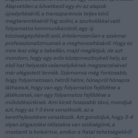
Alapvetően a következő egy év az alapok
újraépítéséről, a transzparencia teljes körű
megteremtéséről fog szólni, a szurkolókkal való
folyamatos kommunikációról, egy új
közösségépítésről szól, értelemszerűen a szakmai
professzionalizmusnak a meghonosításáról. Hogy ez
mire lesz elég a tabellán, majd meglátjuk, de azt
mondom, hogy egy erős középmezőnybeli hely, az
első hat helyezés valamelyikének megszerzésével
már elégedett lennék. Számomra még fontosabb,
hogy folyamatosan, hétről hétre, hónapról hónapra
láthassuk, hogy van egy folyamatos fejlődése a
játékosnak, van egy folyamatos fejlődése a
működésünknek. Ami kicsit hosszabb távú, mondjuk
azt, hogy az 1-3 évre vonatkozik, az a
keretfejlesztésre vonatkozik.
Azt gondoljuk, hogy 3-4
olyan átigazolási időszakra van szükségünk, a
mostanit is beleértve, amikor a fiatal tehetségekből