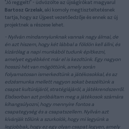
"Jó reggelt!" - üdvözölte az újságírókat magyarul
Bartosz Grzelak
, aki komoly megtiszteltetésnek
tartja, hogy az Újpest vezetőedzője és ennek az új
projektnek a részese lehet.
- Nyilván mindannyiunknak vannak nagy álmai, de
én azt hiszem, hogy két lábbal a földön kell állni, és
kizárólag a napi munkából tudunk építkezni,
amelyet egyébként már el is kezdtünk. Egy nagyon
hosszú hét van mögöttünk, amely során
folyamatosan ismerkedtünk a játékosokkal, és az
edzésmunka mellett nagyon sokat beszéltünk a
csapat kultúrájáról, stratégiájáról, a játékrendszerről.
Elsősorban azt próbáltam meg a játékosok számára
kihangsúlyozni, hogy mennyire fontos a
csapategység és a csapatszellem. Nyilván azt
kívánják tőlünk a szurkolók, hogy mi legyünk a
legjobbak, hogy ez egy olyan csapat legyen, amely