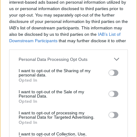
érkezéséről. A mezen viszont egyelőre a MOL fog
interest-based ads based on personal information utilized by
szerepelni (a Puma pedig még egy évig biztosan a
us or personal information disclosed to third parties prior to
your opt-out. You may separately opt-out of the further
mezszállítójuk lesz), de egy mintegy 100 milliós
disclosure of your personal information by third parties on the
nagyságrendű ajánlat esetén más cég is lehet
IAB’s list of downstream participants. This information may
mezszponzora az Újpestnek.
also be disclosed by us to third parties on the
IAB’s List of
Downstream Participants
that may further disclose it to other
A költekezést pedig racionálisan tervezik, nem
third parties.
össze-vissza vásárolnak majd a piacon, hanem
egy megfelelő szakmai koncepció mentén.
Please note that this website/app uses one or more Google
Personal Data Processing Opt Outs
services and may gather and store information including but
Az FTC-ről: "Szeretünk tanulni mások hibáiból"
not limited to your visit or usage behaviour. You may click to
I want to opt-out of the Sharing of my
personal data.
grant or deny consent to Google and its third-party tags to
Opted In
Újságírói kérdésre válaszolva aztán Ratatics arról is
use your data for below specified purposes in below Google
beszélt, hogyan és mikorra kívánják utolérni az ősi
consent section.
I want to opt-out of the Sale of my
Personal Data.
rivális Ferencvárost akár a pályán, akár
Opted In
költségvetésben.
I want to opt-out of processing my
Personal Data for Targeted Advertising.
Nézze, a Ferencváros kapcsán el kell ismerni,
Opted In
hogy egy nagyon jó építkezésen mentek
I want to opt-out of Collection, Use,
keresztül. Mi pedig azt gondoljuk, hogy ezt