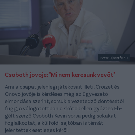
Fotó: ujpestfc.hu
Csoboth jövöje: "Mi nem keresünk vevőt"
Ami a csapat jelenlegi játékosait illeti, Croizet és
Onovo jövője is kérdéses még az ügyvezető
elmondása szerint, sorsuk a vezetedző döntésétől
függ, a válogatottban a skótok ellen győztes Eb-
gólt szerző Csoboth Kevin sorsa pedig sokakat
foglalkoztat, a külföldi sajtóban is témát
jelentettek esetleges kérői.