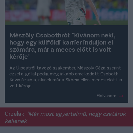
Mészöly Csobothról: "Kívánom neki,
hogy egy külföldi karrier induljon el
számára, már a meccs előtt is volt
kérője"
Az Újpestről távozó szakember, Mészöly Géza szerint
ezzel a góllal pedig még inkább emelkedett Csoboth
Kevin ázsiója, akinek már a Skócia elleni meccs előtt is
volt kérője.
Elolvasom
Grzelak:
'Már most egyértelmű, hogy csatárok
kellenek'