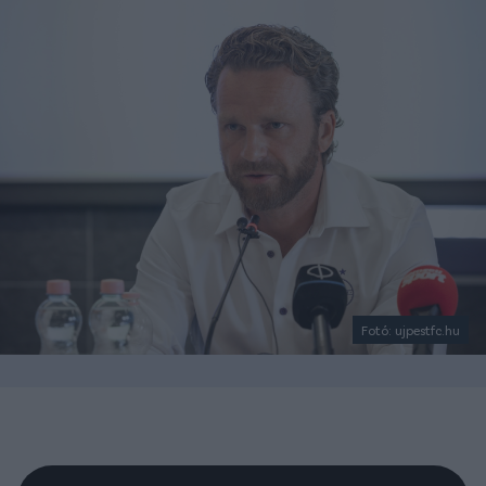
Fotó: ujpestfc.hu