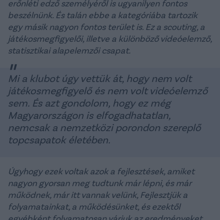
erőnléti edző személyéről is ugyanilyen fontos
beszélnünk. És talán ebbe a kategóriába tartozik
egy másik nagyon fontos terület is. Ez a scouting, a
játékosmegfigyelői, illetve a különböző videóelemző,
statisztikai alapelemzői csapat.
Mi a klubot úgy vettük át, hogy nem volt
játékosmegfigyelő és nem volt videóelemző
sem. És azt gondolom, hogy ez még
Magyarországon is elfogadhatatlan,
nemcsak a nemzetközi porondon szereplő
topcsapatok életében.
Úgyhogy ezek voltak azok a fejlesztések, amiket
nagyon gyorsan meg tudtunk már lépni, és már
működnek, már itt vannak velünk, Fejlesztjük a
folyamatainkat, a működésünket, és ezektől
egyébként folyamatosan várjuk az eredményeket,