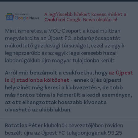
A legfrissebb hírekért kövess minket a
Csakfoci
Google News oldalán is!
Mint ismeretes, a MOL-Csoport a közelmúltban
megvásárolta az Újpest FC labdarúgócsapatát
működtető gazdasági társaságot, ezzel az egyik
legnépszerűbb és az egyik legsikeresebb hazai
labdarúgóklub újra magyar tulajdonba került.
Arról már beszámolt a csakfoci.hu, hogy
az Újpest
is új stadionba költözhet
- ennek új és újpesti
helyszínét még keresi a klubvezetés -, de több
más fontos téma is felmerült a keddi eseményen,
az ott elhangzottak hosszabb kivonata
olvasható az alábbiakban.
Ratatics Péter
klubelnök bevezetőjében röviden
beszélt újra az Újpest FC tulajdonjogának 99,25