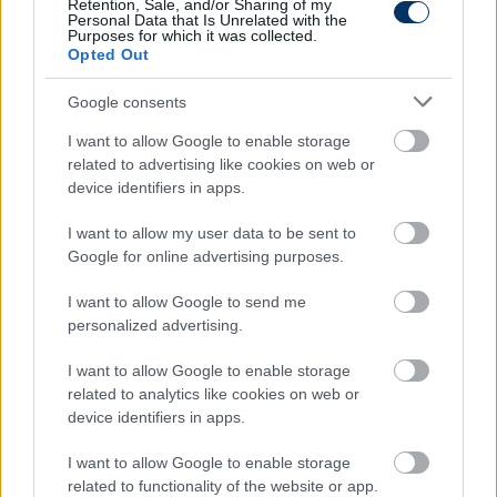
Retention, Sale, and/or Sharing of my
Personal Data that Is Unrelated with the
az építkezést mi is meg tudjuk csinálni, de
Purposes for which it was collected.
sokkal rövidebb idő alatt, mint amibe nekik
Opted Out
tellett. Szeretünk tanulni mások hibáiból, és
Google consents
nem elkövetni ezeket, amik fájó és
költségesek. Azt gondolom, mi ugyanezt
I want to allow Google to enable storage
meg tudjuk csinálni okosan és gyorsan, de
related to advertising like cookies on web or
device identifiers in apps.
néhány évre szükségünk van ehhez.
I want to allow my user data to be sent to
Google for online advertising purposes.
További játékosok érkezése is várható
I want to allow Google to send me
Az Újpest FC új ügyvezetője,
Benczédi Balázs
personalized advertising.
kiemelte, hogy ő maga is futballozott gyerekként
Újpesten és mindig is a klub szurkolója volt, most
I want to allow Google to enable storage
pedig igyekszik visszaadni abból, amit a csapattól
related to analytics like cookies on web or
eddig kapott.
device identifiers in apps.
Ami az utánpótlás-nevelést és a
I want to allow Google to enable storage
létesítményhelyzetet illeti, belátható időn belül
related to functionality of the website or app.