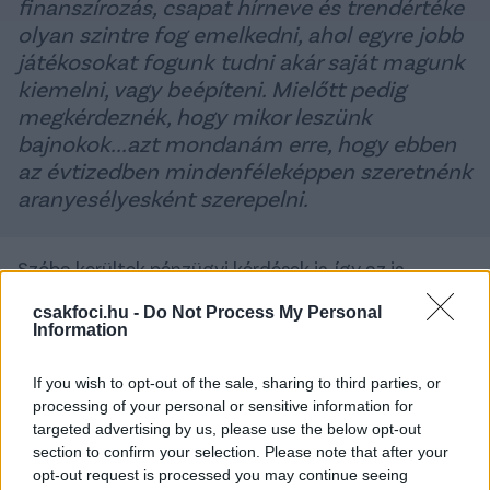
finanszírozás, csapat hírneve és trendértéke
olyan szintre fog emelkedni, ahol egyre jobb
játékosokat fogunk tudni akár saját magunk
kiemelni, vagy beépíteni. Mielőtt pedig
megkérdeznék, hogy mikor leszünk
bajnokok...azt mondanám erre, hogy ebben
az évtizedben mindenféleképpen szeretnénk
aranyesélyesként szerepelni.
Szóba kerültek pénzügyi kérdések is, így az is,
mennyiért adta el Roderick Duchatelet a
csakfoci.hu -
Do Not Process My Personal
tulajdonrészét, de erről a korábbi megállapodás
Information
miatt nem nyilatkozhattak az újpesti vezetők.
If you wish to opt-out of the sale, sharing to third parties, or
Az viszont kiderült, hogy az eddigi
processing of your personal or sensitive information for
költségvetésnél jóval nagyobb összegből
targeted advertising by us, please use the below opt-out
gazdálkodhat majd a csapat, és hogy
section to confirm your selection. Please note that after your
folyamatosan tárgyalnak különböző szponzorok
opt-out request is processed you may continue seeing