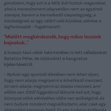
gondolom, hogy ezt is a MOL-ból hoztuk magunkkal,
ahol a menedzsment alapvetően nem az egyének
szerepe, hanem a kiemelkedő csapategység, a
közösségnek az egy célért való küzdése, elérése a
legfontosabb
- fogalmazott.
"Mielőtt megkérdeznék, hogy mikor leszünk
bajnokok..."
A hosszú távú célok tekintetében is tett vállalásokat
Ratatics Péter, de ódzkodott a hangzatos
kijelentésektől.
-
Nyilván egy sportoló életében nem lehet olyan,
hogy nem akarja megnyerni a következő meccset,
és nem akarja megnyerni az összes meccset, ami
előtte van. Ettől függetlenül látnunk kell azt, hogy
bizonyos célok eléréséhez időre van szükségünk, és
nem tudunk mindent megváltoztatni, akár csak egy
átigazolási szezonon belül. Ez egy tudatos építkezés.