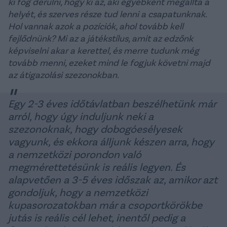
ki fog derülni, hogy ki az, aki egyébként megállta a
helyét, és szerves része tud lenni a csapatunknak.
Hol vannak azok a pozíciók, ahol tovább kell
fejlődnünk? Mi az a játékstílus, amit az edzőnk
képviselni akar a kerettel, és merre tudunk még
tovább menni, ezeket mind le fogjuk követni majd
az átigazolási szezonokban.
Egy 2-3 éves időtávlatban beszélhetünk már
arról, hogy úgy induljunk neki a
szezonoknak, hogy dobogóesélyesek
vagyunk, és ekkora álljunk készen arra, hogy
a nemzetközi porondon való
megmérettetésünk is reális legyen. És
alapvetően a 3-5 éves időszak az, amikor azt
gondoljuk, hogy a nemzetközi
kupasorozatokban már a csoportkörökbe
jutás is reális cél lehet, inentől pedig a