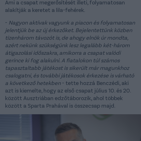
Ami a csapat megerősítését illeti, folyamatosan
alakítják a keretet a lila-fehérek.
-
Nagyon aktívak vagyunk a piacon és folyamatosan
jelentjük be az új érkezőket. Bejelentettünk közben
tizenhárom távozót is, de ahogy elnök úr mondta,
azért nekünk szükségünk lesz legalább két-három
átigazolási időszakra, amikorra a csapat valódi
gerince ki fog alakulni. A fiatalokon túl számos
tapasztaltabb játékost is sikerült már magunkhoz
csalogatni, és további játékosok érkezése is várható
a következő hetekben
- tette hozzá Benczédi, aki
azt is kiemelte, hogy az első csapat július 10. és 20.
között Ausztriában edzőtáborozik, ahol többek
között a Sparta Prahával is összecsap majd.