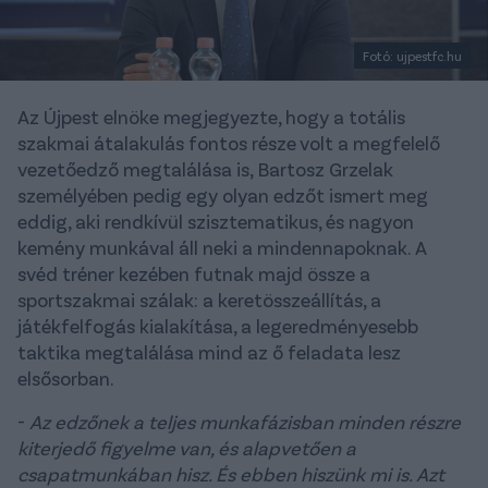
Fotó: ujpestfc.hu
Az Újpest elnöke megjegyezte, hogy a totális
szakmai átalakulás fontos része volt a megfelelő
vezetőedző megtalálása is, Bartosz Grzelak
személyében pedig egy olyan edzőt ismert meg
eddig, aki rendkívül szisztematikus, és nagyon
kemény munkával áll neki a mindennapoknak. A
svéd tréner kezében futnak majd össze a
sportszakmai szálak: a keretösszeállítás, a
játékfelfogás kialakítása, a legeredményesebb
taktika megtalálása mind az ő feladata lesz
elsősorban.
-
Az edzőnek a teljes munkafázisban minden részre
kiterjedő figyelme van, és alapvetően a
csapatmunkában hisz. És ebben hiszünk mi is. Azt