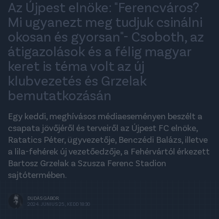
Az Újpest elnöke: "Ferencváros?
Mi ugyanezt meg tudjuk csinálni
okosan és gyorsan"- Csoboth, az
átigazolások és a félig magyar
keret is téma volt az új
klubvezetés és Grzelak
bemutatkozásán
Egy keddi, meghívásos médiaeseményen beszélt a
csapata jövőjéről és terveiről az Újpest FC elnöke,
Ratatics Péter, ügyvezetője, Benczédi Balázs, illetve
a lila-fehérek új vezetőedzője, a Fehérvártól érkezett
Bartosz Grzelak a Szusza Ferenc Stadion
sajtótermében.
DUDÁS GÁBOR
2024. JÚNIUS 25., KEDD 18:30