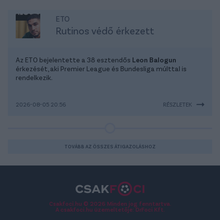
ETO
Rutinos védő érkezett
Az ETO bejelentette a 38 esztendős
Leon Balogun
érkezését, aki Premier League és Bundesliga múlttal is
rendelkezik.
2026-08-05 20:56
RÉSZLETEK
TOVÁBB AZ ÖSSZES ÁTIGAZOLÁSHOZ
Csakfoci.hu © 2026 Minden jog fenntartva.
A csakfoci.hu üzemeltetője: DrFoci Kft.