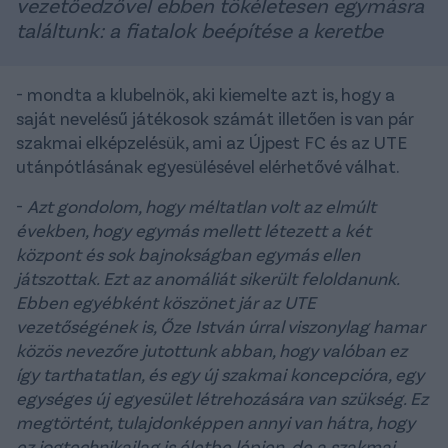
vezetőedzővel ebben tökéletesen egymásra
találtunk: a fiatalok beépítése a keretbe
- mondta a klubelnök, aki kiemelte azt is, hogy a
saját nevelésű játékosok számát illetően is van pár
szakmai elképzelésük, ami az Újpest FC és az UTE
utánpótlásának egyesülésével elérhetővé válhat.
-
Azt gondolom, hogy méltatlan volt az elmúlt
években, hogy egymás mellett létezett a két
központ és sok bajnokságban egymás ellen
játszottak. Ezt az anomáliát sikerült feloldanunk.
Ebben egyébként köszönet jár az UTE
vezetőségének is, Őze István úrral viszonylag hamar
közös nevezőre jutottunk abban, hogy valóban ez
így tarthatatlan, és egy új szakmai koncepcióra, egy
egységes új egyesület létrehozására van szükség. Ez
megtörtént, tulajdonképpen annyi van hátra, hogy
ez jogtechnikailag is életbe lépjen, de a szakmai