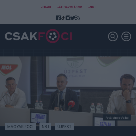
#FRADI
#ÁTIGAZOLÁSOK
#NB I
Fotó: ujpestfc.hu
MAGYAR FOCI
NB I
ÚJPEST