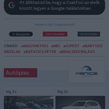
Itt állíthatod be, hogy a Csakfoci az elsők
között legyen a Google-találatokban
Tetszett a cikk? Megosztanád?
Link másolása
Email küldés
CÍMKÉK:
#MAGYAR FOCI
#NB I
#ÚJPEST
#BARTOSZ
GRZELAK
#RATATICS PÉTER
#BENCZÉDI BALÁZS
Autópiac
Mg Zs
Mg Zs