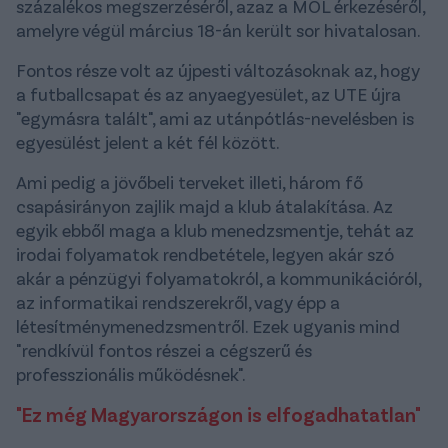
százalékos megszerzéséről, azaz a MOL érkezéséről,
amelyre végül március 18-án került sor hivatalosan.
Fontos része volt az újpesti változásoknak az, hogy
a futballcsapat és az anyaegyesület, az UTE újra
"egymásra talált", ami az utánpótlás-nevelésben is
egyesülést jelent a két fél között.
Ami pedig a jövőbeli terveket illeti, három fő
csapásirányon zajlik majd a klub átalakítása. Az
egyik ebből maga a klub menedzsmentje, tehát az
irodai folyamatok rendbetétele, legyen akár szó
akár a pénzügyi folyamatokról, a kommunikációról,
az informatikai rendszerekről, vagy épp a
létesítménymenedzsmentről. Ezek ugyanis mind
"rendkívül fontos részei a cégszerű és
professzionális működésnek".
"Ez még Magyarországon is elfogadhatatlan"