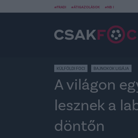
#FRADI
#ÁTIGAZOLÁSOK
#NB I
KÜLFÖLDI FOCI
BAJNOKOK LIGÁJA
A világon eg
lesznek a l
döntőn