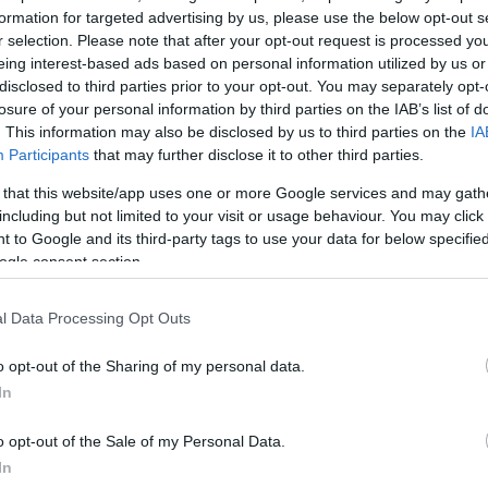
endékei, akiknek a győri intézmény kutatóival
formation for targeted advertising by us, please use the below opt-out s
r selection. Please note that after your opt-out request is processed y
ndszer segíti majd a munkáját.
eing interest-based ads based on personal information utilized by us or
disclosed to third parties prior to your opt-out. You may separately opt-
zer lehetővé teszi a gyors, pontos és
losure of your personal information by third parties on the IAB’s list of
kőzés teljes időtartama alatt. A "Look At Me"
. This information may also be disclosed by us to third parties on the
IA
Participants
that may further disclose it to other third parties.
j. Fekete László, az Ezüstcipő Focisuli
majd az OX-IT Kft.-vel közös megoldás
 that this website/app uses one or more Google services and may gath
including but not limited to your visit or usage behaviour. You may click 
i István Egyetem működött közre.
 to Google and its third-party tags to use your data for below specifi
ogle consent section.
lv a hatvanezres tömeg hangorkánja közepette is
átornak közlendője van akár egy, akár az
l Data Processing Opt Outs
nos applikáción keresztül jelzést küld, amire a
ő rezgő karperec hívja fel. A megoldás gyors és
o opt-out of the Sharing of my personal data.
ővé, és jelentősen megkönnyíti a hallássérült
In
vasható a beszámolóban.
o opt-out of the Sale of my Personal Data.
ó focisulit kilenc éve alapító ifj. Fekete László
In