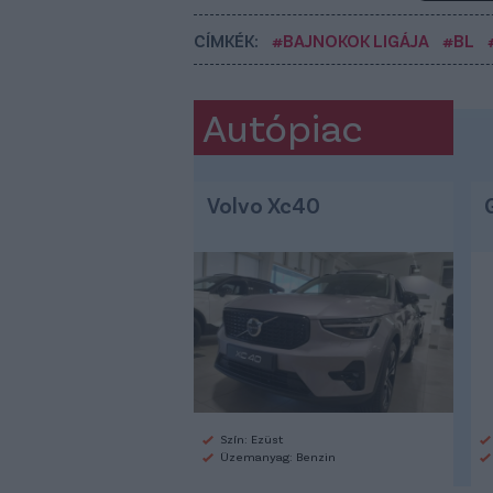
CÍMKÉK:
#BAJNOKOK LIGÁJA
#BL
Autópiac
Volvo Xc40
Szín: Ezüst
Üzemanyag: Benzin