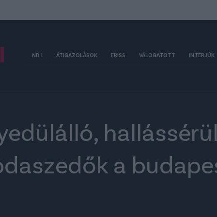
NB I
ÁTIGAZOLÁSOK
FRISS
VÁLOGATOTT
INTERJÚK
yedülálló, hallássérül
abdaszedők a budapes