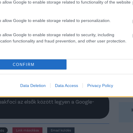
o allow Google to enable storage related to functionality of the website
-döntő: "Ennek a találkozónak
o allow Google to enable storage related to personalization.
ncs esélyese"; "Megtanultuk a
ckét" - edzői várakozások
o allow Google to enable storage related to security, including
cation functionality and fraud prevention, and other user protection.
 várják a főszereplők a szombati Bajnokok Ligája-
őt, a PSG-Arsenal összecsapást, ahol kiderül, ki
ri meg a legrangosabb európai kupasorozatot.
CONFIRM
Elolvasom
Data Deletion
Data Access
Privacy Policy
Csakfoci az elsők között legyen a Google-
Link másolása
Email küldés