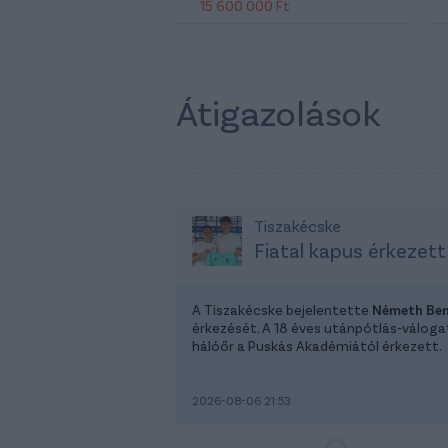
15 600 000 Ft
Átigazolások
Tiszakécske
Fiatal kapus érkezett
A Tiszakécske bejelentette
Németh Be
érkezését. A 18 éves utánpótlás-válog
hálóőr a Puskás Akadémiától érkezett.
2026-08-06 21:53