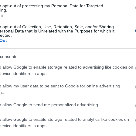
seken kiderült számára, hogy amikor nincs a
to opt-out of processing my Personal Data for Targeted
ing.
ud velük kommunikálni, ezért kezdett azon
In
ainak játék közben is tanácsokat,
o opt-out of Collection, Use, Retention, Sale, and/or Sharing
 jelzőrendszer ötlete.
ersonal Data that Is Unrelated with the Purposes for which it
lected.
Out
a rádiókommunikációs megoldásunkat,
sre és annak részletes angol nyelvű
consents
amit ugyancsak a győri intézmény készített el
o allow Google to enable storage related to advertising like cookies on
evice identifiers in apps.
ztés segítségével a gyerekek a világ egyik
o allow my user data to be sent to Google for online advertising
lalhatnak szerepet, és az egész világnak
s.
echnológia az esélyegyenlőséghez is
to allow Google to send me personalized advertising.
-
mondta Drotár István, a Széchenyi Egyetem
dési Központjának vezetője.
o allow Google to enable storage related to analytics like cookies on
evice identifiers in apps.
L-döntőt ma este 18 órától rendezik a Puskás