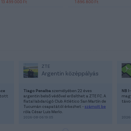
13 499 000 Ft
1 896 800 Ft
ZTE
Argentin középpályás
nce
Tiago Penalba
személyében 22 éves
NB I
atott
argentin belső védővel erősíthet a ZTE FC. A
magya
fiatal labdarúgó Club Atlético San Martín de
távoz
Tucumán csapatától érkezhet -
számolt be
róla César Luis Merlo.
2026-08-06 19:05
2026-