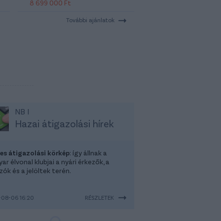
8 699 000 Ft
További ajánlatok
NB I
Hazai átigazolási hírek
-es átigazolási körkép
: így állnak a
r élvonal klubjai a nyári érkezők, a
ók és a jelöltek terén.
08-06 16:20
RÉSZLETEK