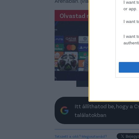
Arénában. (via MTI)
I want t
or app.
Olvastad már?
BL
I want t
ni
le
I want t
authenti
Így
dönt
nye
Itt állíthatod be, hogy a 
találatokban
Tetszett a cikk? Megosztanád?