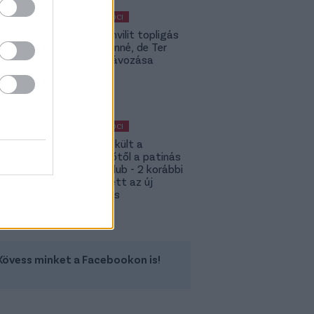
MAGYAR FOCI
Yaakobishvilit topligás
csapat vinné, de Ter
Stegen távozása
bekavart
MAGYAR FOCI
Megmenekült a
süllyesztőtől a patinás
magyar klub - 2 korábbi
játékos lett az új
tulajdonos
Kövess minket a Facebookon is!