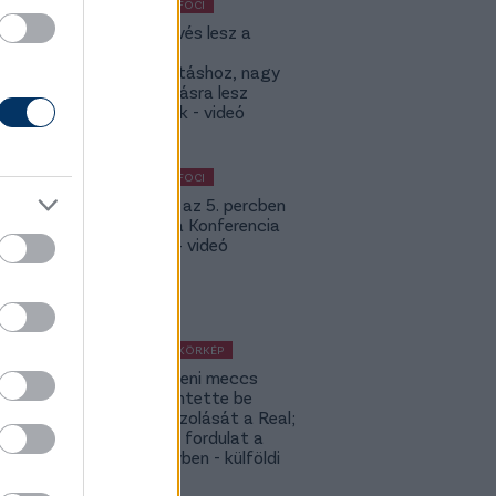
KÜLFÖLDI FOCI
KL: Ez kevés lesz a
Lokitól a
továbbjutáshoz, nagy
feltámadásra lesz
szükségük - videó
KÜLFÖLDI FOCI
Bolla már az 5. percben
betalált a Konferencia
Ligában – videó
KÜLFÖLDI KÖRKÉP
A Fradi elleni meccs
előtt jelentette be
rekordigazolását a Real;
hatalmas fordulat a
Rodri-ügyben - külföldi
körkép