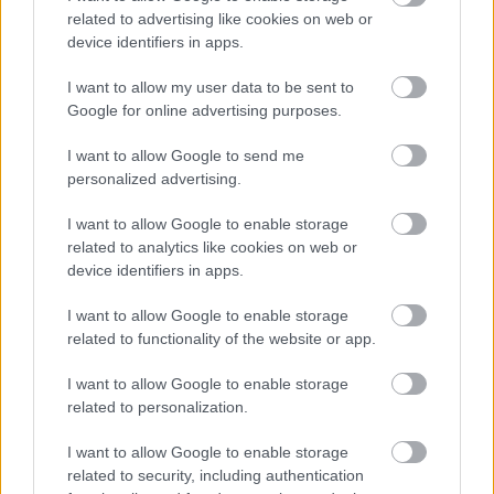
nagyon fel vannak tüzelve. Mondjuk ki, Munteanu
related to advertising like cookies on web or
kinevezése nem volt jó ötlet, de a váltás után talán
device identifiers in apps.
felszabadulnak a játékosok annyira, hogy végre a
tudásuknak megfelelően focizzanak.
I want to allow my user data to be sent to
Google for online advertising purposes.
Mindenki dühös, a fiúk is olvassák a
I want to allow Google to send me
sajtóban a rengeteg hazugságot rólunk,
personalized advertising.
bízom benne, hogy a dac kihozza a jobbik
I want to allow Google to enable storage
énjüket, és képesek lesznek meghalni a
related to analytics like cookies on web or
pályán a győzelemért. Mindenféle
device identifiers in apps.
mondvacsinált történeteket találnak ki az
újságírók, ami nem sokat segít rajtunk,
I want to allow Google to enable storage
related to functionality of the website or app.
hiszen egyébként is elég nagy bajban
vagyunk. Mindenki rajtunk köszörüli a
I want to allow Google to enable storage
nyelvét, és hát be kell vallani, hogy nem
related to personalization.
jogtalanul, mert ami csak tönkremehetett az
idei évben, az tönkre is ment
I want to allow Google to enable storage
related to security, including authentication