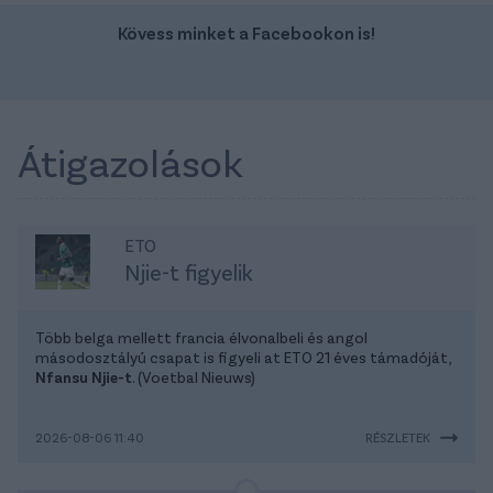
Kövess minket a Facebookon is!
Átigazolások
ETO
Njie-t figyelik
Több belga mellett francia élvonalbeli és angol
másodosztályú csapat is figyeli at ETO 21 éves támadóját,
Nfansu Njie-t
. (Voetbal Nieuws)
2026-08-06 11:40
RÉSZLETEK