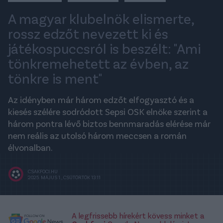
A magyar klubelnök elismerte,
rossz edzőt nevezett ki és
játékospuccsról is beszélt: "Ami
tönkremehetett az évben, az
tönkre is ment"
Az idényben már három edzőt elfogyasztó és a
kiesés szélére sodródott Sepsi OSK elnöke szerint a
három pontra lévő biztos bennmaradás elérése már
nem reális az utolsó három meccsen a román
élvonalban.
CSAKFOCI.HU
2025. MÁJUS 1., CSÜTÖRTÖK 13:11
A legfrissebb hírekért kövess minket a