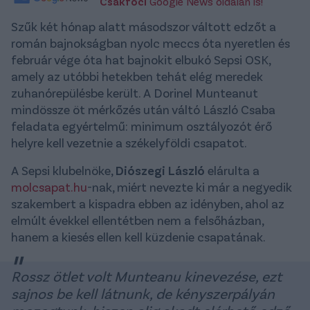
Csakfoci
Google News oldalán is!
Szűk két hónap alatt másodszor váltott edzőt a
román bajnokságban nyolc meccs óta nyeretlen és
február vége óta hat bajnokit elbukó Sepsi OSK,
amely az utóbbi hetekben tehát elég meredek
zuhanórepülésbe került. A Dorinel Munteanut
mindössze öt mérkőzés után váltó László Csaba
feladata egyértelmű: minimum osztályozót érő
helyre kell vezetnie a székelyföldi csapatot.
A Sepsi klubelnöke,
Diószegi László
elárulta a
molcsapat.hu
-nak, miért nevezte ki már a negyedik
szakembert a kispadra ebben az idényben, ahol az
elmúlt évekkel ellentétben nem a felsőházban,
hanem a kiesés ellen kell küzdenie csapatának.
Rossz ötlet volt Munteanu kinevezése, ezt
sajnos be kell látnunk, de kényszerpályán