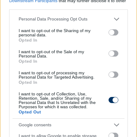
Downstream Participants
that may further disclose it to other
lehet kérdés, hogy jóval előrébb kellene tartanunk,
third parties.
ha csak a játéktudást vesszük alapul. Három-négy
Please note that this website/app uses one or more Google
fordulóval a bajnokság vége előtt szinte lehetetlen
Personal Data Processing Opt Outs
services and may gather and store information including but
edzőt találni, főleg egy ilyen nehéz helyzetben lévő
not limited to your visit or usage behaviour. You may click to
I want to opt-out of the Sharing of my
csapathoz. A tűzoltás bonyolult feladat, és ha egy
personal data.
grant or deny consent to Google and its third-party tags to
Opted In
edző nem jár sikerrel, annak ott maradt az
use your data for below specified purposes in below Google
életrajzában a kiesés, ezért hálásak vagyunk, hogy
consent section.
I want to opt-out of the Sale of my
László Csaba elvállalta ezt az igen nehéz feladatot.
Personal Data.
Opted In
Bár a sepsiszentgyörgyi alakulat csak három pontra
I want to opt-out of processing my
áll a biztos bennmaradásról, a klubelnök szerint már
Personal Data for Targeted Advertising.
Opted In
az osztályozó elérése és megnyerése is siker lehet.
I want to opt-out of Collection, Use,
- Mindhárom hátralévő meccsünket meg kellene
Retention, Sale, and/or Sharing of my
nyernünk a bennmaradáshoz, és bár ez nem
Personal Data that Is Unrelated with the
Purposes for which it was collected.
lehetetlen feladat, most nem mondanám reálisnak.
Opted Out
Azt mondom, kerüljük el a kiesést, és találkozzunk az
osztályozón egy másodosztályú csapattal, mert ezt
Google consents
kötelező feladat lenne számunkra megnyerni.
A fiúk
I want to allow Google to enable storage