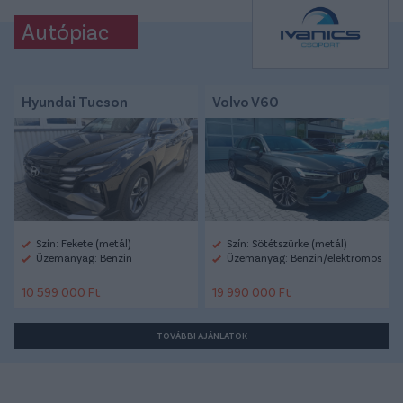
Autópiac
Hyundai Tucson
Volvo V60
Szín: Fekete (metál)
Szín: Sötétszürke (metál)
Üzemanyag: Benzin
Üzemanyag: Benzin/elektromos
10 599 000 Ft
19 990 000 Ft
TOVÁBBI AJÁNLATOK