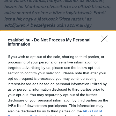
hiszen ha Munteanu elveszítette az öltöző bizalmát,
akkor semmi értelme a közös folytatásnak. Ebből
lett a hír, hogy a játékosok “kiszavazták” az
edzőjüket. A beszélgetés után azonnal úgy
döntöttem, hogy váltanunk kell, mert számomra a
csapat az első és legfontosabb. Zuhanunk a kiesés
csakfoci.hu -
Do Not Process My Personal
felé, minden perc késlekedés árt a csapatnak. Nem
Information
lennék jó gazdája a klubnak, ha nem tennék meg
mindent érte, és most a váltás volt az egyetlen
If you wish to opt-out of the sale, sharing to third parties, or
megoldás
- tette hozzá Diószegi.
processing of your personal or sensitive information for
targeted advertising by us, please use the below opt-out
László Csaba pedig másodszor lett a Sepsi
section to confirm your selection. Please note that after your
szakvezetője
: még 2019-ben pár hónap után
opt-out request is processed you may continue seeing
interest-based ads based on personal information utilized by
távozott, mert tizenhat bajnokijából csak kettőt
us or personal information disclosed to third parties prior to
tudott megnyerni.
your opt-out. You may separately opt-out of the further
disclosure of your personal information by third parties on the
-
A mostani csapatot nem lehet összehasonlítani az
IAB’s list of downstream participants. This information may
akkorival. Most sokkal erősebb a keretünk, még ha
also be disclosed by us to third parties on the
IAB’s List of
az eredmények nem is ezt mutatják, és az nem