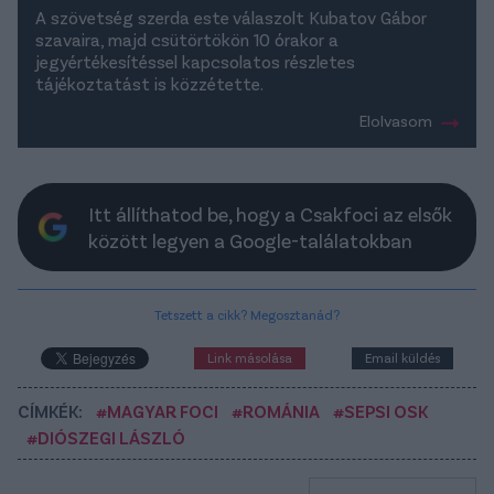
A szövetség szerda este válaszolt Kubatov Gábor
szavaira, majd csütörtökön 10 órakor a
jegyértékesítéssel kapcsolatos részletes
tájékoztatást is közzétette.
Elolvasom
Itt állíthatod be, hogy a Csakfoci az elsők
között legyen a Google-találatokban
Tetszett a cikk? Megosztanád?
Link másolása
Email küldés
CÍMKÉK:
#MAGYAR FOCI
#ROMÁNIA
#SEPSI OSK
#DIÓSZEGI LÁSZLÓ