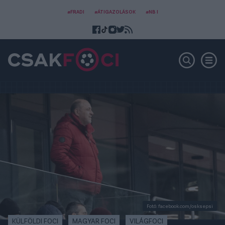
#FRADI
#ÁTIGAZOLÁSOK
#NB I
Fotó: facebook.com/osksepsi
KÜLFÖLDI FOCI
MAGYAR FOCI
VILÁGFOCI