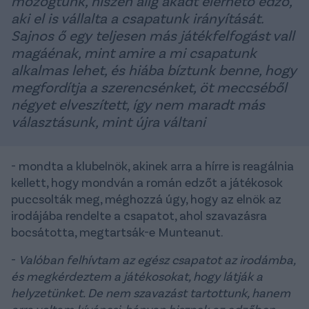
mozogtunk, hiszen alig akadt elérhető edző,
aki el is vállalta a csapatunk irányítását.
Sajnos ő egy teljesen más játékfelfogást vall
magáénak, mint amire a mi csapatunk
alkalmas lehet, és hiába bíztunk benne, hogy
megfordítja a szerencsénket, öt meccséből
négyet elveszített, így nem maradt más
választásunk, mint újra váltani
- mondta a klubelnök, akinek arra a hírre is reagálnia
kellett, hogy mondván a román edzőt a játékosok
puccsolták meg, méghozzá úgy, hogy az elnök az
irodájába rendelte a csapatot, ahol szavazásra
bocsátotta, megtartsák-e Munteanut.
-
Valóban felhívtam az egész csapatot az irodámba,
és megkérdeztem a játékosokat, hogy látják a
helyzetünket. De nem szavazást tartottunk, hanem
arra voltam kíváncsi, hányan hisznek az edzőben,