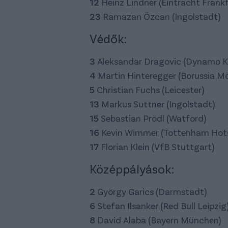
12
Heinz Lindner (Eintracht Frankf
23
Ramazan Özcan (Ingolstadt)
Védők:
3
Aleksandar Dragovic (Dynamo Ki
4
Martin Hinteregger (Borussia 
5
Christian Fuchs (Leicester)
13
Markus Suttner (Ingolstadt)
15
Sebastian Prödl (Watford)
16
Kevin Wimmer (Tottenham Hot
17
Florian Klein (VfB Stuttgart)
Középpályások:
2
György Garics (Darmstadt)
6
Stefan Ilsanker (Red Bull Leipzig
8
David Alaba (Bayern München)