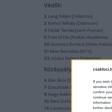
Védők:
2
Lang Ádám (Videoton)
3
Korhut Mihály (Debrecen)
4
Kádár Tamás (Lech Poznan)
5
Fiola Attila (Puskás Akadémia)
20
Guzmics Richárd (Wisla Krakkó
21
Bese Barnabás (MTK)
23
Juhász Roland (Videoton)
Középpályások:
csakfoci.
6
Elek Ákos (Diósgyőr)
If you wish 
7
Dzsudzsák Balázs (Bursaspor)
sensitive in
confirm you
8
Nagy Ádám (Ferencváros)
continue se
10
Gera Zoltán (Ferencváros)
information 
14
Lovrencsics Gergő (Lech Pozna
further disc