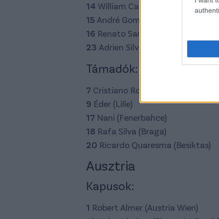
14
William Carvalho (Sporting Lis
authenti
15
André Gomes (Valencia)
16
Renato Sanches (Benfica)
23
Adrien Silva (Sporting Liszabon
Támadók:
7
Cristiano Ronaldo (Real Madrid)
9
Éder (Lille)
17
Nani (Fenerbahce)
18
Rafa Silva (Braga)
20
Ricardo Quaresma (Besiktas)
Ausztria
Kapusok:
1
Robert Almer (Austria Wien)