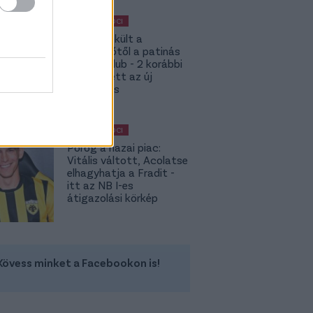
MAGYAR FOCI
Megmenekült a
süllyesztőtől a patinás
magyar klub - 2 korábbi
játékos lett az új
tulajdonos
MAGYAR FOCI
Pörög a hazai piac:
Vitális váltott, Acolatse
elhagyhatja a Fradit -
itt az NB I-es
átigazolási körkép
Kövess minket a Facebookon is!