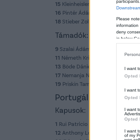
participants
15
Kleinheisler László (Werder Bre
Downstream 
16
Pintér Ádám (Ferencváros)
Please note
18
Stieber Zoltán (Nürnberg)
information 
deny consent
Támadók:
in below Go
9
Szalai Ádám (Hannover)
Persona
11
Németh Krisztián (Al-Gharafa)
13
Böde Dániel (Ferencváros)
I want t
17
Nemanja Nikolic (Legia Varsó)
Opted 
19
Priskin Tamás (Slovan Bratislav
I want t
Portugália
Opted 
Kapusok:
I want 
Advertis
Opted 
1
Rui Patrício (Sporting Liszabon)
I want t
12
Anthony Lopes (Olympique Lyo
of my P
was col