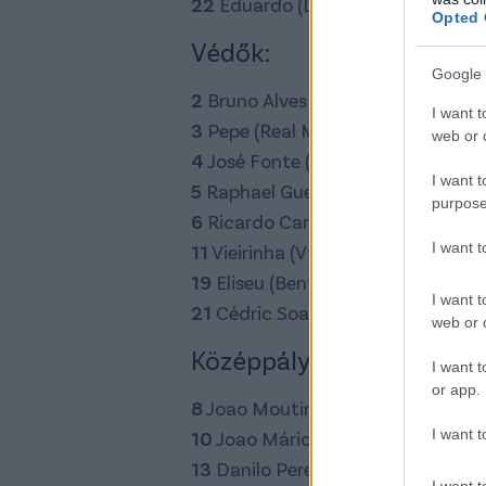
22
Eduardo (Dinamo Zagreb)
Opted 
Védők:
Google 
2
Bruno Alves (Fenerbahce)
I want t
3
Pepe (Real Madrid)
web or d
4
José Fonte (Southampton)
I want t
5
Raphael Guerreiro (Lorient)
purpose
6
Ricardo Carvalho (AS Monaco)
I want 
11
Vieirinha (VfL Wolfsburg)
19
Eliseu (Benfica)
I want t
21
Cédric Soares (Southampton)
web or d
Középpályások:
I want t
or app.
8
Joao Moutinho (AS Monaco)
I want t
10
Joao Mário (Sporting Liszabon)
13
Danilo Pereira (Porto)
I want t