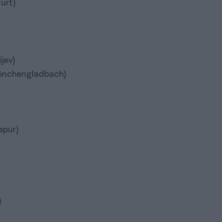
urt)
jev)
Mönchengladbach)
spur)
)