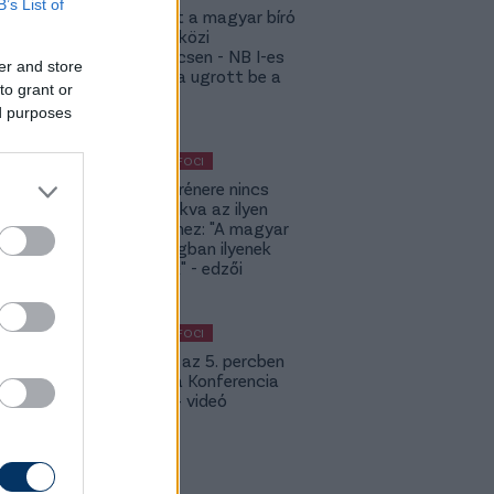
B’s List of
Megsérült a magyar bíró
a nemzetközi
kupameccsen - NB I-es
er and store
honfitársa ugrott be a
to grant or
helyére
ed purposes
KÜLFÖLDI FOCI
A DVSC trénere nincs
hozzászokva az ilyen
meccsekhez: "A magyar
bajnokságban ilyenek
nincsenek" - edzői
értékelés
KÜLFÖLDI FOCI
Bolla már az 5. percben
betalált a Konferencia
Ligában – videó