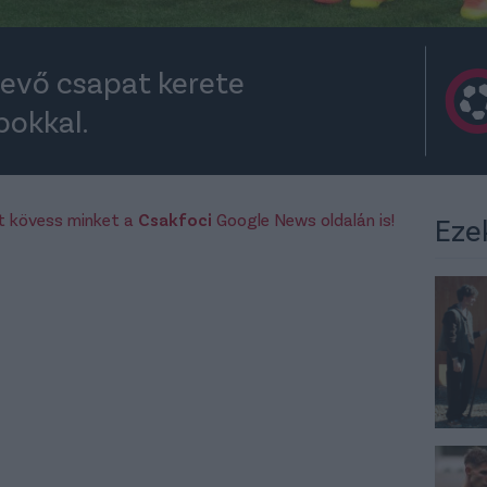
vevő csapat kerete
bokkal.
rt kövess minket a
Csakfoci
Google News oldalán is!
Eze