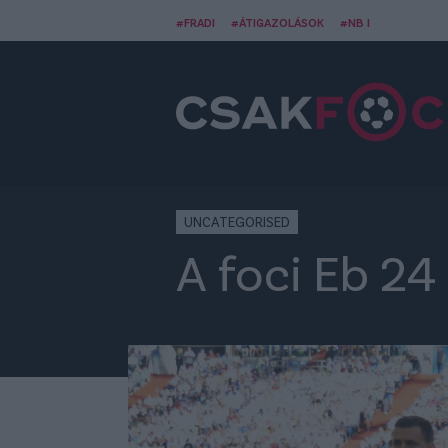
#FRADI
#ÁTIGAZOLÁSOK
#NB I
UNCATEGORISED
A foci Eb 24