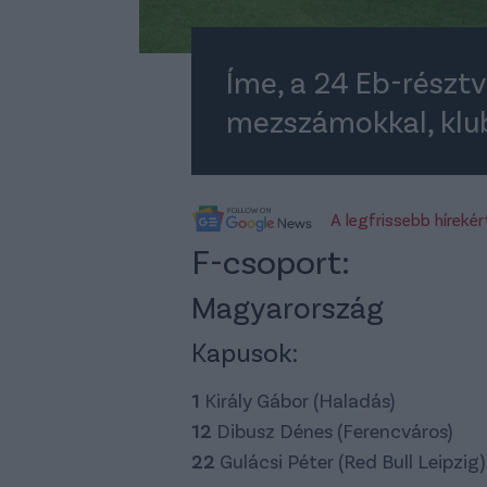
Íme, a 24 Eb-részt
mezszámokkal, klu
A legfrissebb híreké
F-csoport:
Magyarország
Kapusok:
1
Király Gábor (Haladás)
12
Dibusz Dénes (Ferencváros)
22
Gulácsi Péter (Red Bull Leipzig)