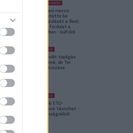
KÜLFÖLDI KÖRKÉP
A Fradi elleni meccs
előtt jelentette be
rekordigazolását a Real;
hatalmas fordulat a
Rodri-ügyben - külföldi
körkép
MAGYAR FOCI
Yaakobishvilit topligás
csapat vinné, de Ter
Stegen távozása
bekavart
MAGYAR FOCI
NB I: Újabb ETO-
kulcsjátékos távozhat -
topbajnokságokból
hívják