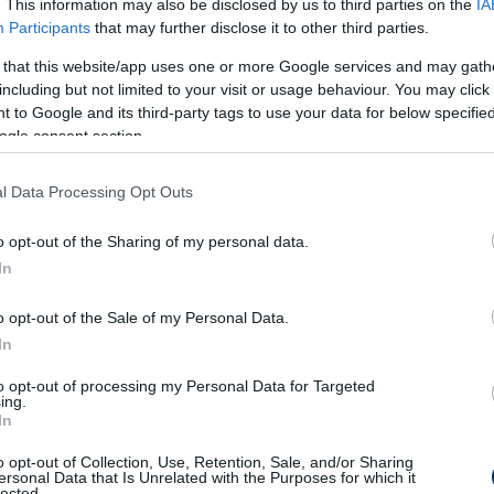
. This information may also be disclosed by us to third parties on the
IA
men)
Participants
that may further disclose it to other third parties.
 that this website/app uses one or more Google services and may gath
including but not limited to your visit or usage behaviour. You may click 
 to Google and its third-party tags to use your data for below specifi
ogle consent section.
l Data Processing Opt Outs
o opt-out of the Sharing of my personal data.
In
a)
o opt-out of the Sale of my Personal Data.
In
to opt-out of processing my Personal Data for Targeted
ing.
In
o opt-out of Collection, Use, Retention, Sale, and/or Sharing
n)
ersonal Data that Is Unrelated with the Purposes for which it
lected.