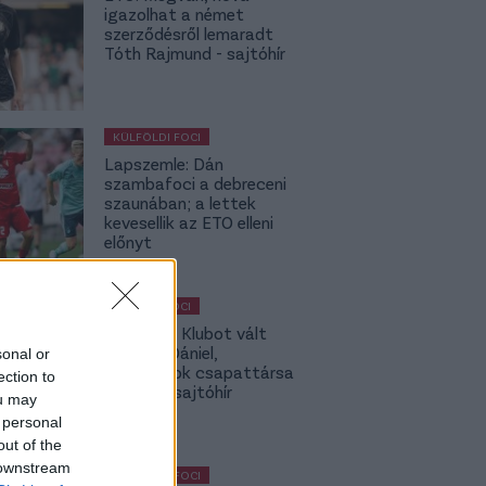
igazolhat a német
szerződésről lemaradt
Tóth Rajmund - sajtóhír
KÜLFÖLDI FOCI
Lapszemle: Dán
szambafoci a debreceni
szaunában; a lettek
kevesellik az ETO elleni
előnyt
MAGYAR FOCI
Légiósok: Klubot vált
Gazdag Dániel,
sonal or
világbajnok csapattársa
ection to
is lehet - sajtóhír
ou may
 personal
out of the
 downstream
KÜLFÖLDI FOCI