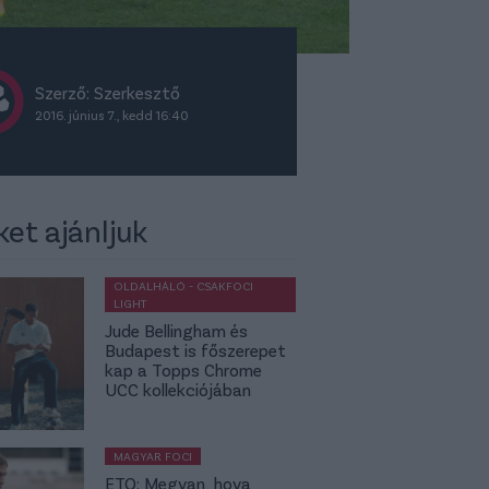
Szerző:
Szerkesztő
2016. június 7., kedd 16:40
ket ajánljuk
OLDALHÁLÓ - CSAKFOCI
LIGHT
Jude Bellingham és
Budapest is főszerepet
kap a Topps Chrome
UCC kollekciójában
MAGYAR FOCI
ETO: Megvan, hova