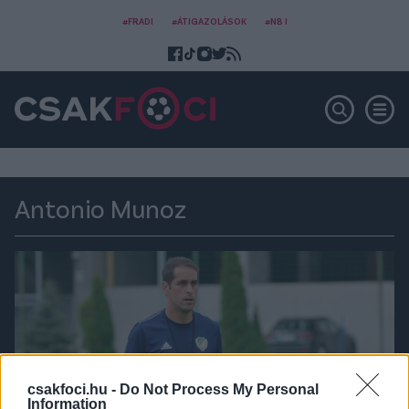
#FRADI
#ÁTIGAZOLÁSOK
#NB I
Antonio Munoz
csakfoci.hu -
Do Not Process My Personal
Information