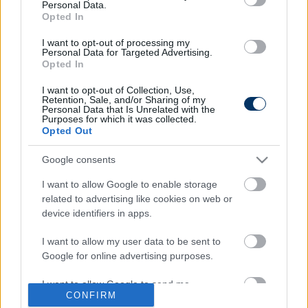
Personal Data.
Opted In
NB II
NB II: "Kiváló a klub játékospolitikája,
I want to opt-out of processing my
vegyítjük a rutinos játékosokat az
Personal Data for Targeted Advertising.
akadémistákkal" - téma a feljutás az
Opted In
ETO-nál
I want to opt-out of Collection, Use,
Retention, Sale, and/or Sharing of my
NB II
Personal Data that Is Unrelated with the
Purposes for which it was collected.
Az ETO korábbi edzője vetett véget a
Opted Out
győriek veretlenségének: "Nem
értékeljük túl a sikert, ezért is három
pontot adnak"
Google consents
I want to allow Google to enable storage
NB II
related to advertising like cookies on web or
NB II: Döntést hoztak a vezetőedzőről,
device identifiers in apps.
aki tavasszal tíz meccsből csak egyet
nyert a csapatával - hivatalos
I want to allow my user data to be sent to
Google for online advertising purposes.
I want to allow Google to send me
NB II
NB II: Leválthatják a tavaszi szezon
CONFIRM
personalized advertising.