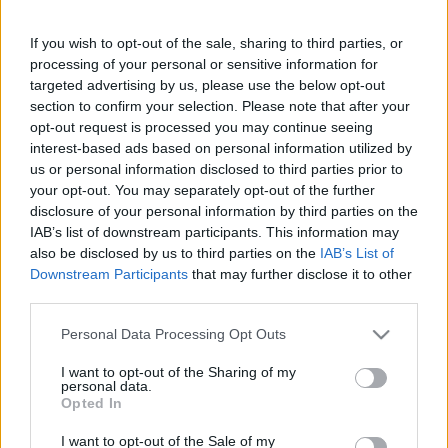
If you wish to opt-out of the sale, sharing to third parties, or
processing of your personal or sensitive information for
Meglepte az ETO kirúgott edzőjét,
targeted advertising by us, please use the below opt-out
section to confirm your selection. Please note that after your
hogy feljutó helyen köszöntek el tőle:
opt-out request is processed you may continue seeing
"A riválisoknak ez nyilván szúrta a
interest-based ads based on personal information utilized by
szemét, ezért kritizáltak" - interjú
us or personal information disclosed to third parties prior to
your opt-out. You may separately opt-out of the further
disclosure of your personal information by third parties on the
NB II
IAB’s list of downstream participants. This information may
Megerősítve: Menesztette
also be disclosed by us to third parties on the
IAB’s List of
vezetőedzőjét az ETO a Szpari elleni
Downstream Participants
that may further disclose it to other
NB II-es rangadó előtt - hivatalos
third parties.
Please note that this website/app uses one or more Google
Personal Data Processing Opt Outs
NB II
services and may gather and store information including but
Sokba kerülhet az újabb ETO-botlás:
not limited to your visit or usage behaviour. You may click to
I want to opt-out of the Sharing of my
Leválthatja edzőjét a lejtmenetbe
personal data.
grant or deny consent to Google and its third-party tags to
került bajnokesélyes
Opted In
use your data for below specified purposes in below Google
consent section.
I want to opt-out of the Sale of my