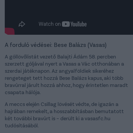
A forduló védései: Bese Balázs (Vasas)
A góllövőlistát vezető Balajti Ádám 58. percben
szerzett góljával nyert a Vasas a Vác otthonában a
szerdai játéknapon. Az angyalföldiek sikeréhez
rengeteget tett hozzá Bese Balázs kapus, aki több
bravúrral járult hozzá ahhoz, hogy érintetlen maradt
csapata hálója.
A meccs elején Csillag lövését védte, de igazán a
hajrában remekelt, a hosszabbításban bemutatott
két további bravúrt is – derült ki a vasasfc.hu
tudósításából.