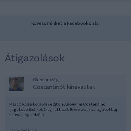
Kövess minket a Facebookon is!
Átigazolások
Olaszország
Costantinót kinevezték
Marco Rossi korábbi segítője,
Giovanni Costantino
(legutóbb Bishkek City) lett az U16-os olasz válogatott új
szövetségi edzője.
2026-08-08 14:54