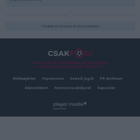
TOVÁBB AZ ÖSSZES ÁTIGAZOLÁSHOZ
Csakfoci.hu © 2026 Minden jog fenntartva.
A csakfoci.hu üzemeltetője: DrFoci Kft.
Médiaajánlat
Impresszum
Szerzői jogok
PR-Archívum
Adatvédelem
Kommentszabályzat
Kapcsolat
powered by