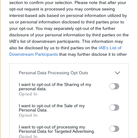
section to confirm your selection. Please note that after your
inkább a szerencsén" - interjú a Szpari
opt-out request is processed you may continue seeing
7 ponttal menesztett edzőjével
interest-based ads based on personal information utilized by
us or personal information disclosed to third parties prior to
10 forduló után alig 7 ponttal, az utolsó előtti helyen
your opt-out. You may separately opt-out of the further
adta át a Nyíregyháza irányítását Bozsik József, aki
disclosure of your personal information by third parties on the
nem érzi úgy, hogy kora miatt nem tudta
IAB’s list of downstream participants. This information may
eredményesebben irányítani volt csapatát. Interjú.
also be disclosed by us to third parties on the
IAB’s List of
Elolvasom
Downstream Participants
that may further disclose it to other
third parties.
A forduló fordítása: Budafok -
Please note that this website/app uses one or more Google
Personal Data Processing Opt Outs
Mosonmagyaróvár 3-2
services and may gather and store information including but
not limited to your visit or usage behaviour. You may click to
I want to opt-out of the Sharing of my
personal data.
Biztatóan indult a szerdai bajnoki a kiesőhelyen álló
grant or deny consent to Google and its third-party tags to
Opted In
Mosonmagyaróvár számára, Várhidi Péter
use your data for below specified purposes in below Google
együttese gyorsan kétgólos előnyt szerzett a
consent section.
I want to opt-out of the Sale of my
Personal Data.
Budafoki MTE otthonában. Aztán amilyen gyorsan
Opted In
gólokat szerzett a Mosonmagyaróvár, olyan
gyorsan kiegyenlítettek a hazaiak, sőt az 51. percre
I want to opt-out of processing my
Personal Data for Targeted Advertising.
már át is vették a vezetést. Erre nem volt válasza a
Opted In