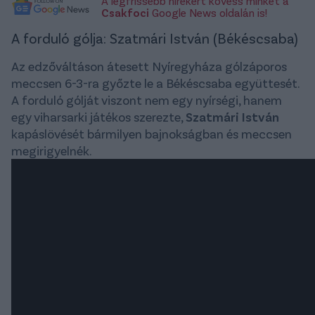
A legfrissebb hírekért kövess minket a
Csakfoci
Google News oldalán is!
A forduló gólja: Szatmári István (Békéscsaba)
Az edzőváltáson átesett Nyíregyháza gólzáporos
meccsen 6-3-ra győzte le a Békéscsaba együttesét.
A forduló gólját viszont nem egy nyírségi, hanem
egy viharsarki játékos szerezte,
Szatmári István
kapáslövését bármilyen bajnokságban és meccsen
megirigyelnék.