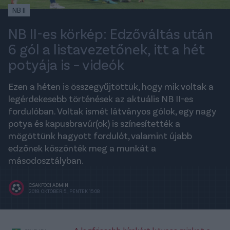
NB II
NB II-es körkép: Edzőváltás után
6 gól a listavezetőnek, itt a hét
potyája is – videók
Ezen a héten is összegyűjtöttük, hogy mik voltak a
legérdekesebb történések az aktuális NB II-es
fordulóban. Voltak ismét látványos gólok, egy nagy
potya és kapusbravúr(ok) is színesítették a
mögöttünk hagyott fordulót, valamint újabb
edzőnek köszönték meg a munkát a
másodosztályban.
CSAKFOCI ADMIN
2018. OKTÓBER 5., PÉNTEK 15:08