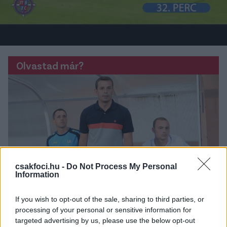
Olvastad már?
csakfoci.hu -
Do Not Process My Personal
Information
If you wish to opt-out of the sale, sharing to third parties, or
processing of your personal or sensitive information for
targeted advertising by us, please use the below opt-out
Bozsik: "Nem a rutinon múlt ez, sokkal