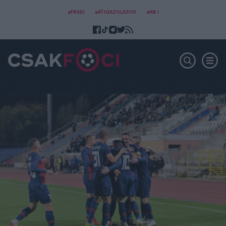
#FRADI
#ÁTIGAZOLÁSOK
#NB I