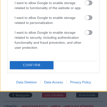
- Nehéz egy ilyen mérkőzés után beszélni. Először is
I want to allow Google to enable storage
szeretném megköszönni a szurkolóinknak a
related to functionality of the website or app.
biztatást, nagyon jólesett. Ezt a meccset meg kellett
volna nyernünk. Sajnálom a játékosaimat, de büszke
I want to allow Google to enable storage
related to personalization.
vagyok rájuk, s teljesen együttérzek velük. Nem
szeretnék arról beszélni, hogy ezt a mérkőzést miért
I want to allow Google to enable storage
nem mi nyertük meg. Remélem, az élet visszaadja
related to security, including authentication
majd, amit most elvett
- idézi a korábbi támadót a
functionality and fraud prevention, and other
rakoczifc.hu.
user protection.
Itt állíthatod be, hogy a Csakfoci az elsők
CONFIRM
között legyen a Google-találatokban
Data Deletion
Data Access
Privacy Policy
Tetszett a cikk? Megosztanád?
Link másolása
Email küldés
CÍMKÉK:
#MAGYAR FOCI
#NB II
#NB II-ES KÖRKÉP