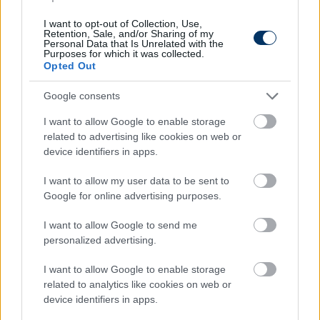
mosoni csapatnak, így hiába a 2-0-s vezetés, pont
nélkül maradtak.
I want to opt-out of Collection, Use,
Retention, Sale, and/or Sharing of my
Personal Data that Is Unrelated with the
A forduló pontmentése: Kaposvár - Győr 2-2
Purposes for which it was collected.
Opted Out
Cserejátékosai vezérletével mentett pontot
Google consents
Kaposváron az ETO: a győriek 2-0-s vesztésre álltak
egészen a 80. percig, amikor a csereként beállt
I want to allow Google to enable storage
Koltai Tamás révén szépíteni tudtak. A 91. percben
related to advertising like cookies on web or
az egyenlítés is összejött, a szintén csereként a
device identifiers in apps.
pályára lépő Szimcso Viktor állította be a 2-2-es
I want to allow my user data to be sent to
végeredményt.
Google for online advertising purposes.
A forduló sejtelmes nyilatkozata: Waltner
I want to allow Google to send me
Róbert (Kaposvár)
personalized advertising.
A fentebb említett győri pontmentés után a
I want to allow Google to enable storage
kaposváriakat irányító Waltner Róbert sejtelmesen
related to analytics like cookies on web or
értékelt.
device identifiers in apps.