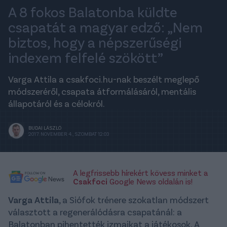
A 8 fokos Balatonba küldte
csapatát a magyar edző: „Nem
biztos, hogy a népszerűségi
indexem felfelé szökött”
Varga Attila a csakfoci.hu-nak beszélt meglepő
módszeréről, csapata átformálásáról, mentális
állapotáról és a célokról.
BUDAI LÁSZLÓ
2017. NOVEMBER 4., SZOMBAT 12:03
A legfrissebb hírekért kövess minket a
Csakfoci
Google News oldalán is!
Varga Attila
, a Siófok trénere szokatlan módszert
választott a regenerálódásra csapatánál: a
Balatonban pihentették izmaikat a játékosok. A