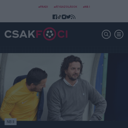
#FRADI
#ÁTIGAZOLÁSOK
#NB I
NB II