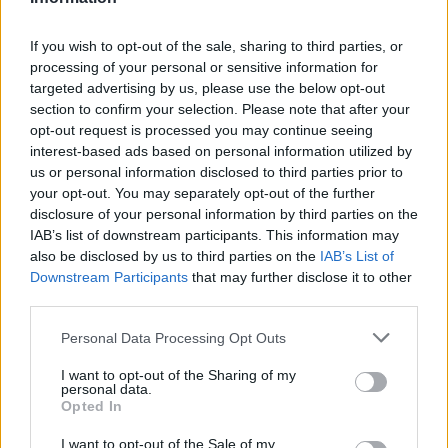
után nyertünk mérkőzést, és akkor már
körvonalazódni látszott az a szemlélet, amit
If you wish to opt-out of the sale, sharing to third parties, or
szeretnék hosszabb távon is meghonosítani
processing of your personal or sensitive information for
Siófokon. Ami azt jelenti, hogy a motivációnak és az
targeted advertising by us, please use the below opt-out
akaratnak mindig meg kell lennie, agresszívan és
section to confirm your selection. Please note that after your
áldozatkészen kell pályára lépnünk.
opt-out request is processed you may continue seeing
interest-based ads based on personal information utilized by
us or personal information disclosed to third parties prior to
Az a fontos, hogy ne kapjunk buta gólokat,
your opt-out. You may separately opt-out of the further
azt el tudom viselni, ha egy ellenfél
disclosure of your personal information by third parties on the
kvalitásokban jobb, mint mi, és lefutballoz
IAB’s list of downstream participants. This information may
bennünket. Ezzel nincs semmi bajom. De azt
also be disclosed by us to third parties on the
IAB’s List of
Siófokon sem szeretném megélni, hogy
Downstream Participants
that may further disclose it to other
third parties.
bármelyik ellenfélnek is jobb legyen a
hozzáállása, mint a miénk.
Please note that this website/app uses one or more Google
Personal Data Processing Opt Outs
services and may gather and store information including but
not limited to your visit or usage behaviour. You may click to
I want to opt-out of the Sharing of my
personal data.
Ebben folyamatosan lépegetünk előre, vannak
grant or deny consent to Google and its third-party tags to
Opted In
játékosok, akikkel könnyebben megy, vannak,
use your data for below specified purposes in below Google
consent section.
akikkel nehezebben. Ezeken a mérkőzéseken, a téli
I want to opt-out of the Sale of my