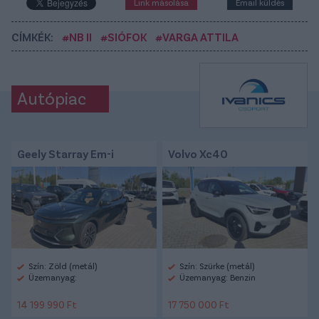
Link másolása
Email küldés
CÍMKÉK:
#NB II
#SIÓFOK
#VARGA ATTILA
Autópiac
Geely Starray Em-i
Volvo Xc40
Szín: Zöld (metál)
Szín: Szürke (metál)
Üzemanyag:
Üzemanyag: Benzin
14 199 990 Ft
17 750 000 Ft