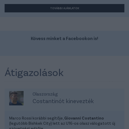
TOVÁBBI AJÁNLATOK
Kövess minket a Facebookon is!
Átigazolások
Olaszország
Costantinót kinevezték
Marco Rossi korábbi segítője,
Giovanni Costantino
(legutóbb Bishkek City) lett az U16-os olasz válogatott új
szövetségi edzője.