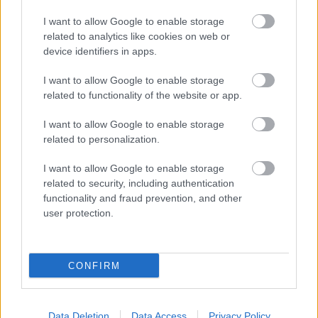
minősít, azért is mondtam, hogy semmiképpen ne
I want to allow Google to enable storage
kapjunk olyan gólokat, amik az óvodában is
related to analytics like cookies on web or
nevetség tárgyát képezik.
device identifiers in apps.
Egy olyan csapattal találkoznak a következő
I want to allow Google to enable storage
fordulóban, amely az Ön számára sem közömbös,
related to functionality of the website or app.
hiszen két alkalommal nyertek bajnoki címet a
Soroksárral együtt az NB III-ban.
I want to allow Google to enable storage
related to personalization.
- Persze, más lesz ez a mérkőzés a számomra olyan
szempontból, hogy mégiscsak egy, a szívemhez
I want to allow Google to enable storage
közel álló klubbal találkozunk. De közhely, amit
related to security, including authentication
functionality and fraud prevention, and other
mondok: nekem a Siófokért kell dolgoznom,
user protection.
mindegy, hogy ki az ellenfél. Nekünk, a mi
helyzetünkben pontot-pontokat kell gyűjtögetnünk,
amellett, hogy boldogon gondolok vissza az ott
CONFIRM
eltöltött három évre, de a legfontosabb az, hogy a
volt és szeretett csapatomat kétvállra fektessük és
három pontot szerezzünk.
Data Deletion
Data Access
Privacy Policy