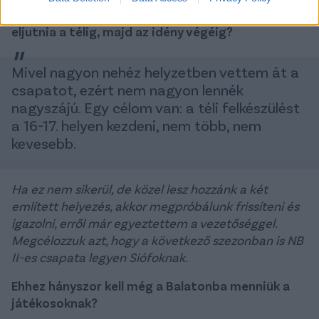
Jelenleg a 18. helyen áll a Siófok, de hová kellene
eljutnia a télig, majd az idény végéig?
Mivel nagyon nehéz helyzetben vettem át a
csapatot, ezért nem nagyon lennék
nagyszájú. Egy célom van: a téli felkészülést
a 16-17. helyen kezdeni, nem több, nem
kevesebb.
Ha ez nem sikerül, de közel lesz hozzánk a két
említett helyezés, akkor megpróbálunk frissíteni és
igazolni, erről már egyeztettem a vezetőséggel.
Megcélozzuk azt, hogy a következő szezonban is NB
II-es csapata legyen Siófoknak.
Ehhez hányszor kell még a Balatonba menniük a
játékosoknak?