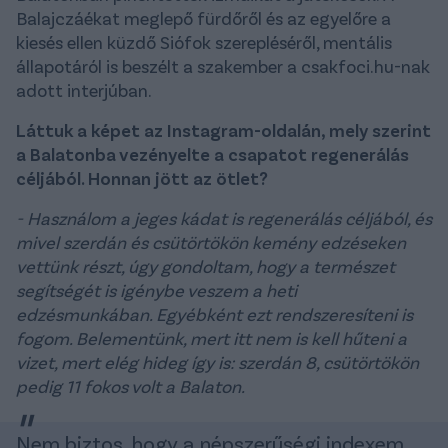
Balajczáékat meglepő fürdőről és az egyelőre a
kiesés ellen küzdő Siófok szerepléséről, mentális
állapotáról is beszélt a szakember a csakfoci.hu-nak
adott interjúban.
Láttuk a képet az Instagram-oldalán, mely szerint
a Balatonba vezényelte a csapatot regenerálás
céljából. Honnan jött az ötlet?
- Használom a jeges kádat is regenerálás céljából, és
mivel szerdán és csütörtökön kemény edzéseken
vettünk részt, úgy gondoltam, hogy a természet
segítségét is igénybe veszem a heti
edzésmunkában. Egyébként ezt rendszeresíteni is
fogom. Belementünk, mert itt nem is kell hűteni a
vizet, mert elég hideg így is: szerdán 8, csütörtökön
pedig 11 fokos volt a Balaton.
Nem biztos, hogy a népszerűségi indexem