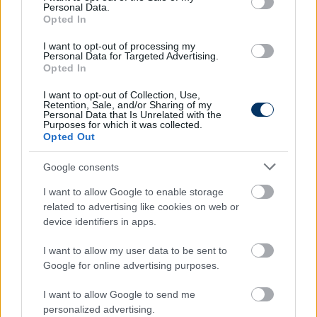
Personal Data.
felkészülési időszakig a stabilitásra és a pontok
Opted In
gyűjtögetésére helyezzük a hangsúlyt, lőtávolban
tartva az előttünk lévőket, ezekkel az elmondott
I want to opt-out of processing my
Personal Data for Targeted Advertising.
prioritásokkal.
Opted In
Ez az új hozzáállás eredményezte azt is, hogy a
I want to opt-out of Collection, Use,
Retention, Sale, and/or Sharing of my
Siófok vesztes meccsei is szorosak voltak?
Personal Data that Is Unrelated with the
Purposes for which it was collected.
- Igen, sőt, ki merem jelenteni, hogy a Szolnok elleni
Opted Out
találkozó egy megnyert mérkőzés volt, de ők rúgták
Google consents
azt az egy gólt. A Budafok elleni egy jó erős közepes
teljesítmény volt, de a csapat mentális erejét
I want to allow Google to enable storage
mutatta, hogy vesztes állásból fel tudtunk állni. A
related to advertising like cookies on web or
Budaörs elleni találkozó talán a leggyengébb
device identifiers in apps.
meccsünk volt, mióta itt dolgozom, ott előnyből
I want to allow my user data to be sent to
kaptunk ki, tehát a mentális erő ott picit hiányzott. A
Google for online advertising purposes.
Nyíregyháza és a Dorog elleni meccsekre pedig azt
tudom mondani, hogy egy masszív és szervezett
I want to allow Google to send me
csapat volt a pályán, persze nyilván az eredmény
personalized advertising.