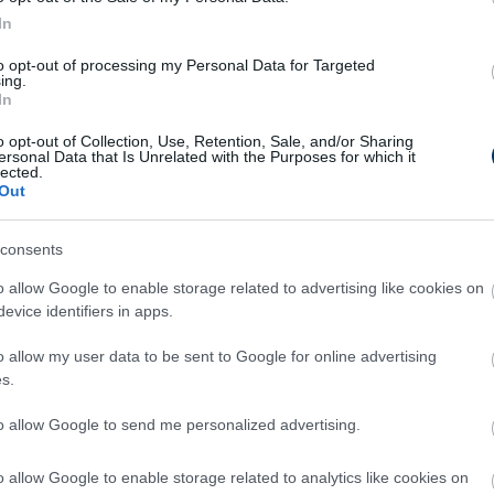
émia.
In
állítólag 20 millió korona körüli összeget
to opt-out of processing my Personal Data for Targeted
ing.
 védőért, ami közel 800 ezer eurónak, azaz
In
o opt-out of Collection, Use, Retention, Sale, and/or Sharing
ersonal Data that Is Unrelated with the Purposes for which it
lected.
Out
rnyák Zsolt a sajátos nevelési
dszeréről: "Olyan ez, mint a
consents
ibrillátor, az utolsó esély" - interjú
Puskás edzőjével letört szarvakról,
o allow Google to enable storage related to advertising like cookies on
dító farkasokról és a beindult
evice identifiers in apps.
ingáról
o allow my user data to be sent to Google for online advertising
 sikerült az, ami az elődeinek nem: élcsapattá
s.
ni a Puskás Akadémiát. Irányításával bátor
adójátékot produkálnak Géresiék, ami rendre
to allow Google to send me personalized advertising.
dménnyel is párosul. Emellett fontos küldetésnek
nti, hogy minél több saját nevelésű fiatalt
o allow Google to enable storage related to analytics like cookies on
tsen be az együttesbe. Spandler Csabára a