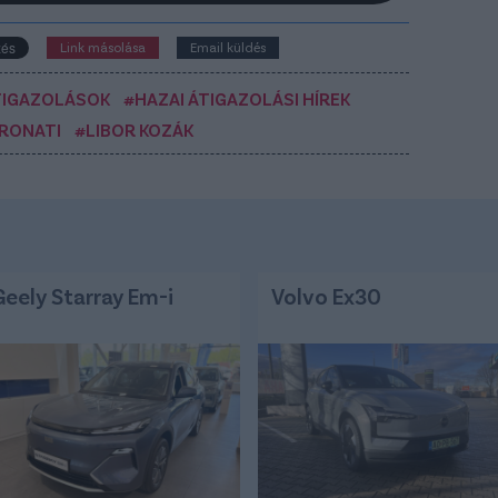
Link másolása
Email küldés
TIGAZOLÁSOK
#HAZAI ÁTIGAZOLÁSI HÍREK
TRONATI
#LIBOR KOZÁK
Geely Starray Em-i
Volvo Ex30