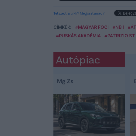
Tetszett a cikk? Megosztanád?
CÍMKÉK:
#MAGYAR FOCI
#NB I
#Á
#PUSKÁS AKADÉMIA
#PATRIZIO S
Autópiac
Mg Zs