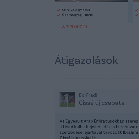
Szín: Zöld (metál)
Üzemanyag: Hibrid
8 399 000 Ft
Átigazolások
Ex-Fradi
Cissé új csapata
Az Egyesült Arab Emirátusokban szerep
Ittihad Kalba bejelentette a Ferencváro
szerződése lejártával távozott
Ibrahim
Cissé
leigazolását.