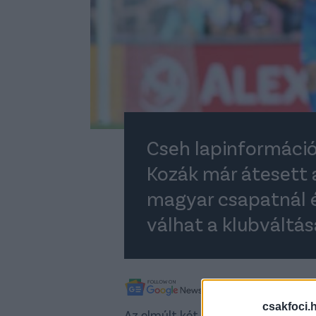
Cseh lapinformáció 
Kozák már átesett a
magyar csapatnál 
válhat a klubváltás
A legfrissebb híreké
csakfoci.
Az elmúlt két idényben 18 gólig j