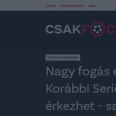
#FRADI
#ÁTIGAZOLÁSOK
#NB I
PUSKÁS AKADÉMIA
Nagy fogás 
Korábbi Ser
érkezhet - s