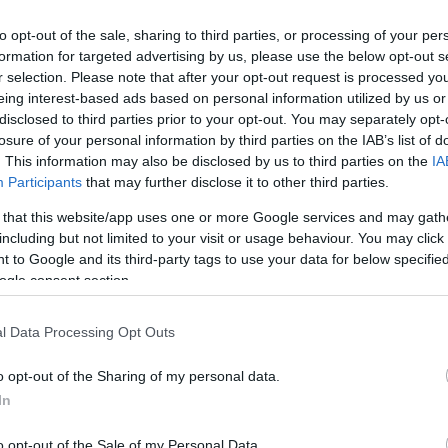
i nagy valószínűség szerint az NB I-be igazolhat,
to opt-out of the sale, sharing to third parties, or processing of your per
y a 32 éves játékos már nagyon közel áll
formation for targeted advertising by us, please use the below opt-out s
r selection. Please note that after your opt-out request is processed y
átékosa legyen.
eing interest-based ads based on personal information utilized by us or
disclosed to third parties prior to your opt-out. You may separately opt-
s támadója korábban Olaszországban és
losure of your personal information by third parties on the IAB’s list of
dául 80
Serie A-mérkőzésen
lépett pályára a
. This information may also be disclosed by us to third parties on the
IA
remier League-ben
is játszott az
Aston
Participants
that may further disclose it to other third parties.
ia, a Bari, a Livorno és a Slovan Liberec
 that this website/app uses one or more Google services and may gath
including but not limited to your visit or usage behaviour. You may click 
 to Google and its third-party tags to use your data for below specifi
t az orvosi vizsgálatokon a Puskás Akadémiánál
ogle consent section.
ttársa is játszik Jakub Plsek és Alexander
l Data Processing Opt Outs
n hivatalos lehet a klubváltása.
o opt-out of the Sharing of my personal data.
at, hogy egy másik cseh csapat, a Banik
In
ati
szerződtetése is felmerült a felcsúti
 is megjegyzi a lap, hogy már télen is
o opt-out of the Sale of my Personal Data.