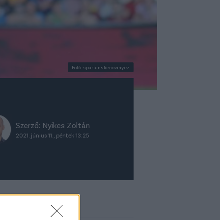
Fotó: spartanskenoviny.cz
Szerző:
Nyikes Zoltán
2021. június 11., péntek 13:25
ket ajánljuk