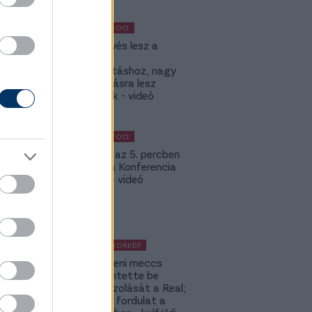
KÜLFÖLDI FOCI
KL: Ez kevés lesz a
Lokitól a
továbbjutáshoz, nagy
feltámadásra lesz
szükségük - videó
KÜLFÖLDI FOCI
Bolla már az 5. percben
betalált a Konferencia
Ligában – videó
KÜLFÖLDI KÖRKÉP
A Fradi elleni meccs
előtt jelentette be
rekordigazolását a Real;
hatalmas fordulat a