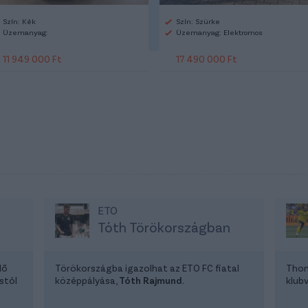
Szín: Kék
Szín: Szürke
Üzemanyag:
Üzemanyag: Elektromos
11 949 000 Ft
17 490 000 Ft
ETO
Tóth Törökországban
lő
Törökországba igazolhat az ETO FC fiatal
Thom
stól
középpályása,
Tóth Rajmund
.
klubv