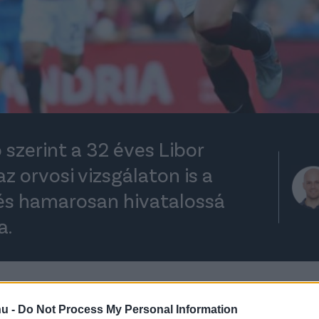
szerint a 32 éves Libor
z orvosi vizsgálaton is a
és hamarosan hivatalossá
a.
rt kövess minket a
Csakfoci
Google News oldalán is!
Eze
hu -
Do Not Process My Personal Information
utott a cseh bajnokságban szereplő
Sparta