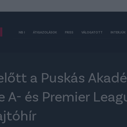
NB I
ÁTIGAZOLÁSOK
FRISS
VÁLOGATOTT
INTERJÚK
előtt a Puskás Akad
ie A- és Premier Le
ajtóhír