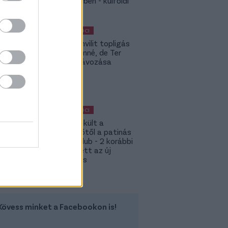
Rodri-ügyben - külföldi
körkép
MAGYAR FOCI
Yaakobishvilit topligás
csapat vinné, de Ter
Stegen távozása
bekavart
MAGYAR FOCI
Megmenekült a
süllyesztőtől a patinás
magyar klub - 2 korábbi
játékos lett az új
tulajdonos
Kövess minket a Facebookon is!