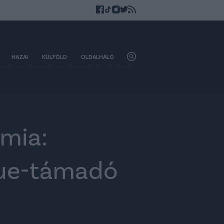
HAZAI
KÜLFÖLD
OLDALHÁLÓ
émia:
ague-támadó