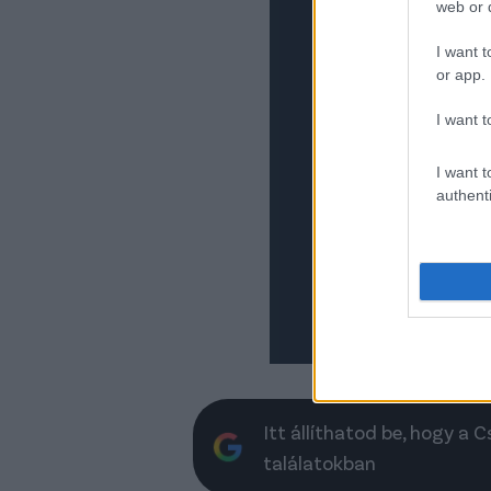
web or d
legb
leg
I want t
Az 
or app.
tes
vele
I want t
egy
magá
futb
I want t
Cse
authenti
A Pa
vez
nég
ami
Aka
Itt állíthatod be, hogy a 
találatokban