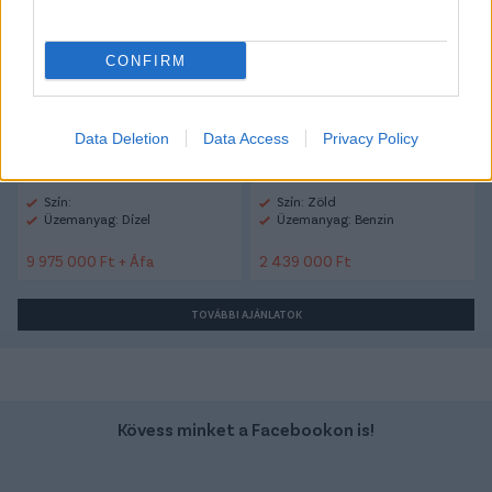
Ford Transit
Kawasaki Z 500
CONFIRM
Data Deletion
Data Access
Privacy Policy
Szín:
Szín: Zöld
Üzemanyag: Dízel
Üzemanyag: Benzin
9 975 000 Ft + Áfa
2 439 000 Ft
TOVÁBBI AJÁNLATOK
Kövess minket a Facebookon is!