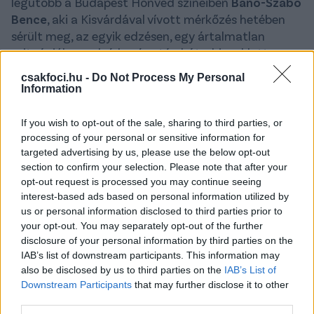
legutóbb a Budapest Honvéd színeiben
Banó-Szabó
Bence
, aki a Kisvárdával vívott mérkőzés hetében
sérült meg, az egyik edzésen, egy ártalmatlan
szituációban, a leérkezés után hátrabicsaklott a
lába, a vizsgálatok pedig megállapították: az
csakfoci.hu -
Do Not Process My Personal
utánpótlás-válogatott középpályás
keretszalag-
Information
szakadást szenvedett
.
If you wish to opt-out of the sale, sharing to third parties, or
A 20 esztendős játékost március közepén műtötték
processing of your personal or sensitive information for
volna meg, a koronavírus-járvány miatt azonban ezt
targeted advertising by us, please use the below opt-out
a beavatkozást is el kellett halasztani, s végül
section to confirm your selection. Please note that after your
szerda délelőtt Székesfehérváron operálta meg Dr.
opt-out request is processed you may continue seeing
Abkarovits Géza - írja a
honvedfc.hu
.
interest-based ads based on personal information utilized by
us or personal information disclosed to third parties prior to
-
Sikeres volt a műtét
– mondta a klubnhonlapnak
your opt-out. You may separately opt-out of the further
disclosure of your personal information by third parties on the
Banó-Szabó. –
Egyelőre azért még komoly
IAB’s list of downstream participants. This information may
fájdalmaim vannak, kapok fájdalomcsillapítót, az
also be disclosed by us to third parties on the
IAB’s List of
első két nap fájdalmasabb, ez normális ilyenkor.
Downstream Participants
that may further disclose it to other
Korábban reggel volt a műtét, aztán visszatoltak a
third parties.
szobámba, pihentem, illetve a családtagjaimmal,