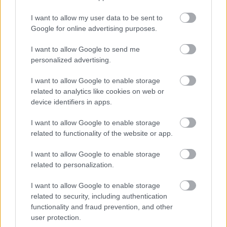
középpályás, akire az előrejelzések szerint nagyjából
féléves kihagyás vár majd.
I want to allow my user data to be sent to
Google for online advertising purposes.
I want to allow Google to send me
Itt állíthatod be, hogy a Csakfoci az elsők
personalized advertising.
között legyen a Google-találatokban
I want to allow Google to enable storage
related to analytics like cookies on web or
Tetszett a cikk? Megosztanád?
device identifiers in apps.
Link másolása
Email küldés
I want to allow Google to enable storage
related to functionality of the website or app.
CÍMKÉK:
#MAGYAR FOCI
#NB I
#HONVÉD
I want to allow Google to enable storage
#SÉRÜLÉSEK
#SÉRÜLÉS
#BANÓ-SZABÓ BENCE
related to personalization.
I want to allow Google to enable storage
related to security, including authentication
Autópiac
functionality and fraud prevention, and other
user protection.