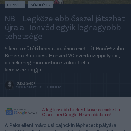
HONVÉD
SÉRÜLÉSEK
NB I: Legközelebb ősszel játszhat
újra a Honvéd egyik legnagyobb
tehetsége
Sikeres műtéti beavatkozáson esett át Banó-Szabó
Bence, a Budapest Honvéd 20 éves középpályása,
akinek még márciusban szakadt el a
keresztszalagja.
DUDÁS GÁBOR
2020. MÁJUS 21., CSÜTÖRTÖK 8:42
A legfrissebb hírekért kövess minket a
Csakfoci
Google News oldalán is!
A Paks elleni márciusi bajnokin léphetett pályára