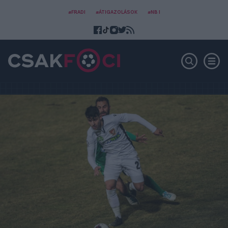
#FRADI
#ÁTIGAZOLÁSOK
#NB I