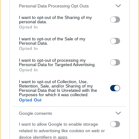
Please note that this website/app uses one or more Google
szeretteimmel beszéltem. A koronavírus miatt nem
Personal Data Processing Opt Outs
services and may gather and store information including but
fogadhatok látogatókat, de a barátnőm eljött
not limited to your visit or usage behaviour. You may click to
I want to opt-out of the Sharing of my
Székesfehérvárra, és küldött be nekem egy kis
personal data.
grant or deny consent to Google and its third-party tags to
Opted In
csomagot, nagyon jólesett.
use your data for below specified purposes in below Google
consent section.
I want to opt-out of the Sale of my
A műtét elhalasztása miatt a januárban a klubbal
Personal Data.
szerződést hosszabbító
Banó-Szabó Hajdu Attila
Opted In
gyógytornász segítségével előre dolgozott,
I want to opt-out of processing my
igyekeztek minél jobban megerősíteni a térd körüli
Personal Data for Targeted Advertising.
izmokat, ami segíthet abban, hogy a beavatkozást
Opted In
követően gyorsabb legyen a rehabilitáció.
I want to opt-out of Collection, Use,
Retention, Sale, and/or Sharing of my
-
Ha minden igaz, akkor hétvégén mehetek haza, és
Personal Data that Is Unrelated with the
Purposes for which it was collected.
utána szépen lassan, fokozatosan jöhet a
Opted Out
rehabilitáció. Pozitívan látom a helyzetet, örülök,
hogy túlvagyok a műtéten. Figyelem majd a
Google consents
meccseinket, nagyon szurkolok a srácoknak,
I want to allow Google to enable storage
remélem, a Magyar Kupában és a bajnokságban is
related to advertising like cookies on web or
jól teljesítünk majd!
– tette hozzá a fiatal
device identifiers in apps.