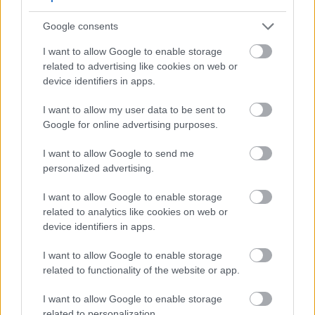
már ő kapta a sárga lapot, hiába került szó szerint
szorongatott helyzetbe.
Google consents
Elolvasom
I want to allow Google to enable storage
related to advertising like cookies on web or
A 70. percben Polgár és Trujic akaszkodott össze a
device identifiers in apps.
16-os vonalánál, végül a Loki-csatár elbukott,
I want to allow my user data to be sent to
Bognár pedig a 11-es pontra mutatott.
Tőzsér
Google for online advertising purposes.
biztos lábbal bombázta a kapu közepébe a büntetőt
(4-0).
I want to allow Google to send me
personalized advertising.
Nem sokkal később
majdnem megszületett a
I want to allow Google to enable storage
diósgyőri becsületgól is, de
Hasani lövését a
related to analytics like cookies on web or
gólvonalról kirúgta Szatmári.
device identifiers in apps.
A hajrában Ivanovski fordulásból leadott és védett
I want to allow Google to enable storage
lövése, majd kései kapufája, valamint Kusnyír a léc
related to functionality of the website or app.
fölött elzúgó fejese okozott még izgalmat, gól
I want to allow Google to enable storage
azonban már nem született. A DVSC 4-0-s sikerével
related to personalization.