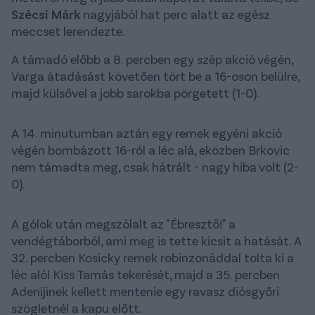
Szécsi Márk
nagyjából hat perc alatt az egész
meccset lerendezte.
A támadó előbb a 8. percben egy szép akció végén,
Varga átadásást követően tört be a 16-oson belülre,
majd külsővel a jobb sarokba pörgetett (1-0).
A 14. minutumban aztán egy remek egyéni akció
végén bombázott 16-ról a léc alá, eközben Brkovic
nem támadta meg, csak hátrált - nagy hiba volt (2-
0).
A gólok után megszólalt az "Ébresztő!" a
vendégtáborból, ami meg is tette kicsit a hatását. A
32. percben Kosicky remek robinzonáddal tolta ki a
léc alól Kiss Tamás tekerését, majd a 35. percben
Adenijinek kellett mentenie egy ravasz diósgyőri
szögletnél a kapu előtt.