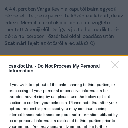
A 44. percben Varga Kevin a kaputól balra egyedül
nézhetett fel, be is passzolta középre a labdát, de az
érkező Memolla az utolsó pillanatban szögletre
mentett Adeniji elől. De így is jött a harmadik Loki-
gól: a 45. percben Tőzsér bal oldali beadása után
Szatmári
fejelt az ötösről a léc alá (3-0).
II. félidő:
csakfoci.hu -
Do Not Process My Personal
A szünetben kettőt cserélő DVTK próbálta
Information
megnyomni a játékrész elejét, Tabakovic blokkolt
lövésében és pláne Shestakov
,
a kapufán csattanó
If you wish to opt-out of the sale, sharing to third parties, or
szabadrúgásában benne volt a szépítés.
processing of your personal or sensitive information for
targeted advertising by us, please use the below opt-out
Eközben Kiss Tamás a debreceni idegekkel is
section to confirm your selection. Please note that after your
opt-out request is processed you may continue seeing
játszott picit. Szatmárit sárga lapot érően fel is
interest-based ads based on personal information utilized by
húzta a fiatal támadó, majd Kosicky is elkapta a
us or personal information disclosed to third parties prior to
grabancát, de ekkor a fiatal diósgyőri kapta a lapot.
your opt-out. You may separately opt-out of the further