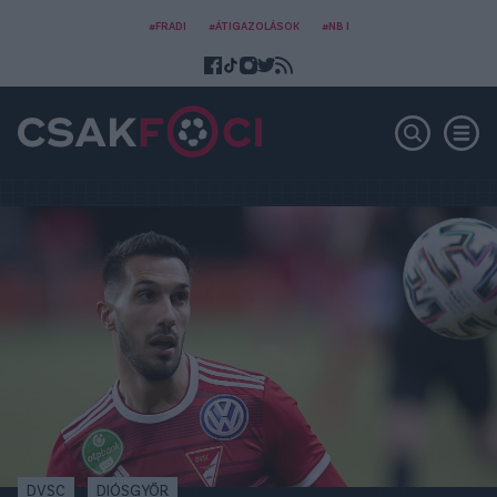
#FRADI
#ÁTIGAZOLÁSOK
#NB I
DVSC
DIÓSGYŐR