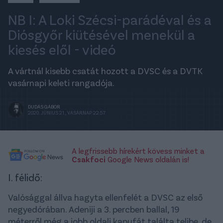
NB I: A Loki Szécsi-parádéval és a
Diósgyőr kiütésével menekül a
kiesés elől - videó
A vártnál kisebb csatát hozott a DVSC és a DVTK
vasárnapi keleti rangadója.
DUDÁS GÁBOR
2020. JÚNIUS 21., VASÁRNAP 22:57
A legfrissebb hírekért kövess minket a
Csakfoci
Google News oldalán is!
I. félidő:
Valósággal állva hagyta ellenfelét a DVSC az első
negyedórában. Adeniji a 3. percben ballal, 19
méterről még a jobb oldali kapufát találta telibe, de