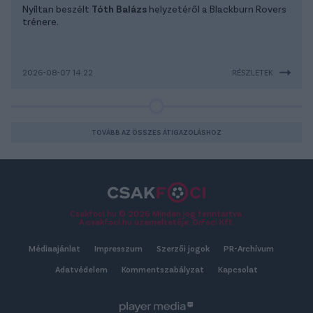
Nyíltan beszélt
Tóth Balázs
helyzetéről a Blackburn Rovers
trénere.
2026-08-07 14:22
RÉSZLETEK
TOVÁBB AZ ÖSSZES ÁTIGAZOLÁSHOZ
Csakfoci.hu © 2026 Minden jog fenntartva.
A csakfoci.hu üzemeltetője: DrFoci Kft.
Médiaajánlat
Impresszum
Szerzői jogok
PR-Archívum
Adatvédelem
Kommentszabályzat
Kapcsolat