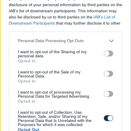
disclosure of your personal information by third parties on the
Olvastad már?
IAB’s list of downstream participants. This information may
also be disclosed by us to third parties on the
IAB’s List of
Downstream Participants
that may further disclose it to other
third parties.
Please note that this website/app uses one or more Google
Personal Data Processing Opt Outs
services and may gather and store information including but
not limited to your visit or usage behaviour. You may click to
I want to opt-out of the Sharing of my
personal data.
grant or deny consent to Google and its third-party tags to
Opted In
use your data for below specified purposes in below Google
consent section.
I want to opt-out of the Sale of my
Personal Data.
Opted In
I want to opt-out of processing my
Videó: A Diósgyőr játékosát torkon
Personal Data for Targeted Advertising.
Opted In
ragadta a Loki kapusa - kétszer is
felhúzta az ellenfelet
I want to opt-out of Collection, Use,
Retention, Sale, and/or Sharing of my
Personal Data that Is Unrelated with the
Kiss Tamás a vasárnapi bajnokin Szatmárit és
Purposes for which it was collected.
Kosickyt is magára haragította, de a második esetnél
Opted Out