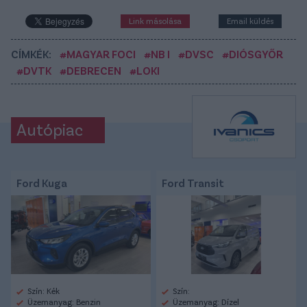
Link másolása
Email küldés
CÍMKÉK:
#MAGYAR FOCI
#NB I
#DVSC
#DIÓSGYŐR
#DVTK
#DEBRECEN
#LOKI
Autópiac
Ford Kuga
Ford Transit
Szín: Kék
Szín:
Üzemanyag: Benzin
Üzemanyag: Dízel