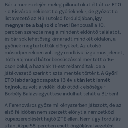
Bár a meccs elején meleg pillanatokat élt át az
ETO
- a Kisvárda nekiesett a győrieknek -, de győzött a
listavezető az NB I utolsó fordulójában,
így
megnyerte a bajnoki címet
! Benbouali a 10.
percben szerezte meg a mindent eldöntő találatot,
és bár sok lehetőség kimaradt mindkét oldalon, a
győriek megtartották előnyüket. Az utolsó
másodpercekben volt egy rendkívül izgalmas jelenet,
Tóth Rajmund bátor becsúszással mentett a 16-
oson belül, a hazaiak 11-est reklamáltak, de a
játékvezető szerint tiszta mentés történt.
A Győri
ETO labdarúgócsapata 13 év után lett ismét
bajnok
, ez volt a vidéki klub ötödik elsősége -
Borbély Balázs együttese indulhat tehát a BL-ben!
A Ferencváros győzelmi kényszerben játszott, de az
első félidőben nem szerzett előnyt a nemzetközi
kupaszereplésért hajtó ZTE ellen. Nem úgy fordulás
után, Akpe 58. percben esett öngóljával vezetést