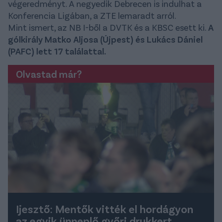
végeredményt. A negyedik Debrecen is indulhat a
Konferencia Ligában, a ZTE lemaradt arról.
Mint ismert, az NB I-ből a DVTK és a KBSC esett ki.
A
gólkirály Matko Aljosa (Újpest) és Lukács Dániel
(PAFC) lett 17 találattal.
Olvastad már?
Ijesztő: Mentők vitték el hordágyon
az egyik ünneplő győri drukkert