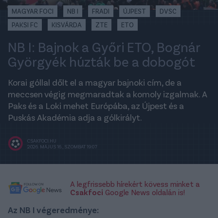
MAGYAR FOCI
NB I
FRADI
ÚJPEST
DVSC
PAKSI FC
KISVÁRDA
ZTE
ETO
NB I: Bajnok a Győri ETO, Bognár
Györgyék húzták be a dobogót
Korai góllal dőlt el a magyar bajnoki cím, de a
meccsen végig megmaradtak a komoly izgalmak. A
Paks és a Loki mehet Európába, az Újpest és a
Puskás Akadémia adja a gólkirályt.
CSAKFOCI.HU
2026. MÁJUS 16., SZOMBAT 19:07
A legfrissebb hírekért kövess minket a
Csakfoci
Google News oldalán is!
Az NB I végeredménye: