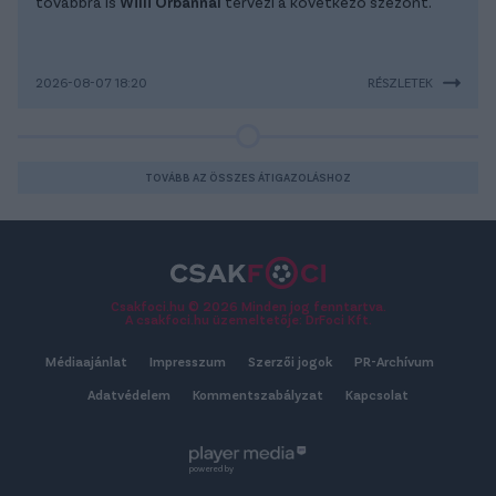
továbbra is
Willi Orbánnal
tervezi a következő szezont.
2026-08-07 18:20
RÉSZLETEK
TOVÁBB AZ ÖSSZES ÁTIGAZOLÁSHOZ
Csakfoci.hu © 2026 Minden jog fenntartva.
A csakfoci.hu üzemeltetője: DrFoci Kft.
Médiaajánlat
Impresszum
Szerzői jogok
PR-Archívum
Adatvédelem
Kommentszabályzat
Kapcsolat
powered by