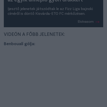
Ijesztő jelenetek játszódtak le az Fizz Liga bajnoki
címéről is döntő Kisvárda-ETO FC mérkőzésen.
Elolvasom
VIDEÓN A FŐBB JELENETEK:
Benbouali gólja: