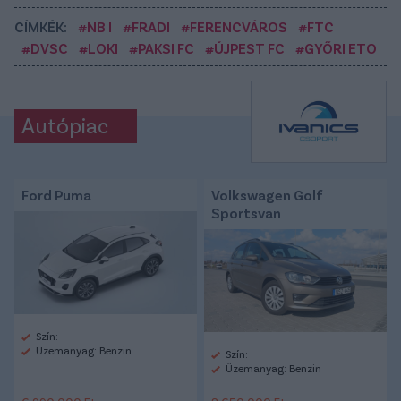
CÍMKÉK:
#NB I
#FRADI
#FERENCVÁROS
#FTC
#DVSC
#LOKI
#PAKSI FC
#ÚJPEST FC
#GYŐRI ETO
Autópiac
Ford Puma
Volkswagen Golf
Sportsvan
Szín:
Üzemanyag: Benzin
Szín:
Üzemanyag: Benzin