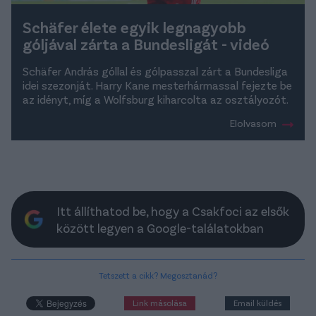
Schäfer élete egyik legnagyobb
góljával zárta a Bundesligát - videó
Schäfer András góllal és gólpasszal zárt a Bundesliga
idei szezonját. Harry Kane mesterhármassal fejezte be
az idényt, míg a Wolfsburg kiharcolta az osztályozót.
Elolvasom
Itt állíthatod be, hogy a Csakfoci az elsők
között legyen a Google-találatokban
Tetszett a cikk? Megosztanád?
Link másolása
Email küldés