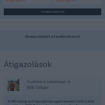
6 990 000 Ft
3 650 000 Ft
TOVÁBBI AJÁNLATOK
Kövess minket a Facebookon is!
Átigazolások
Továbbra is számítanak rá
Willi Orbán
Az RB Leipzig sportigazgatója egyértelművé tette: a klub