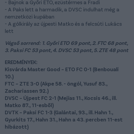
- Bajnok a Győri ETO, ezüstérmes a Fradi
- A Paks lett a harmadik, a DVSC indulhat még a
nemzetközi kupában
- A gólkirály az újpesti Matko és a felcsúti Lukács
lett
Végső sorrend: 1. Győri ETO 69 pont, 2. FTC 68 pont,
3. Paksi FC 53 pont, 4. DVSC 53 pont, 5. ZTE 48 pont
EREDMÉNYEK:
Kisvárda Master Good – ETO FC 0-1 (Benbouali
10.)
FTC – ZTE 3-0 (Akpe 58. - öngól, Yusuf 83.,
Zachariassen 92.)
DVSC – Újpest FC 2-1 (Mejías 11., Kocsis 46., ill.
Matko 87., 11-esből)
DVTK – Paksi FC 1-3 (Galántai, 93., ill. Hahn 1.,
Gyurkits 17., Hahn 31., Hahn a 43. percben 11-est
hibázott)