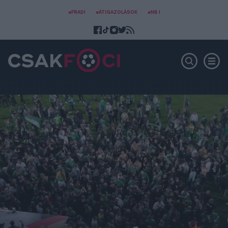
#FRADI
#ÁTIGAZOLÁSOK
#NB I