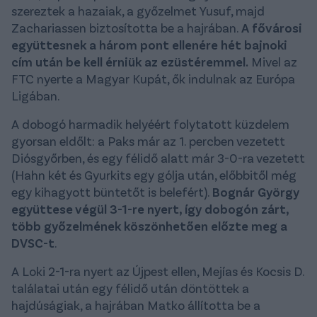
szereztek a hazaiak, a győzelmet Yusuf, majd
Zachariassen biztosította be a hajrában.
A fővárosi
együttesnek a három pont ellenére hét bajnoki
cím után be kell érniük az ezüstéremmel.
Mivel az
FTC nyerte a Magyar Kupát, ők indulnak az Európa
Ligában.
A dobogó harmadik helyéért folytatott küzdelem
gyorsan eldőlt: a Paks már az 1. percben vezetett
Diósgyőrben, és egy félidő alatt már 3-0-ra vezetett
(Hahn két és Gyurkits egy gólja után, előbbitől még
egy kihagyott büntetőt is belefért).
Bognár György
együttese végül 3-1-re nyert, így dobogón zárt,
több győzelmének köszönhetően előzte meg a
DVSC-t
.
A Loki 2-1-ra nyert az Újpest ellen, Mejías és Kocsis D.
találatai után egy félidő után döntöttek a
hajdúságiak, a hajrában Matko állította be a