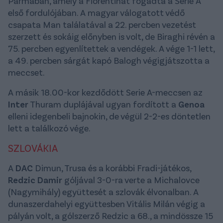
Parmában, amely a Fiorentinát fogadta a Serie A
első fordulójában. A magyar válogatott védő
csapata Man találatával a 22. percben vezetést
szerzett és sokáig előnyben is volt, de Biraghi révén a
75. percben egyenlítettek a vendégek. A vége 1-1 lett,
a 49. percben sárgát kapó Balogh végigjátszotta a
meccset.
A másik 18.00-kor kezdődött Serie A-meccsen az
Inter
Thuram duplájával ugyan fordított a
Genoa
elleni idegenbeli bajnokin, de végül 2-2-es döntetlen
lett a találkozó vége.
SZLOVÁKIA
A
DAC
Dimun, Trusa és a korábbi Fradi-játékos,
Redzic Damir
góljával 3-0-ra verte a Michalovce
(Nagymihály) együttesét a szlovák élvonalban. A
dunaszerdahelyi együttesben Vitális Milán végig a
pályán volt, a gólszerző Redzic a 68., a mindössze 15