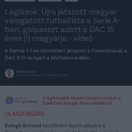
Légiósok: Újra játszott magyar
válogatott futballista a Serie A-
ban; gólpasszt adott a DAC 15
éves (!) magyarja - videó
A Parma 1-1-es döntetlent játszott a Fiorentinával, a
DAC 3-0-ra nyert a Michalovce ellen.
BUDAI LÁSZLÓ
2024. AUGUSZTUS 17., SZOMBAT 20:34
A legfrissebb hírekért kövess minket a
Csakfoci
Google News oldalán is!
OLASZORSZÁG
Balogh Botond
kezdőként lépett pályára a