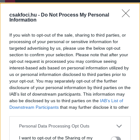
csakfoci.hu -
Do Not Process My Personal
Olvastad már?
Information
If you wish to opt-out of the sale, sharing to third parties, or
processing of your personal or sensitive information for
targeted advertising by us, please use the below opt-out
section to confirm your selection. Please note that after your
opt-out request is processed you may continue seeing
interest-based ads based on personal information utilized by
us or personal information disclosed to third parties prior to
your opt-out. You may separately opt-out of the further
disclosure of your personal information by third parties on the
IAB’s list of downstream participants. This information may
also be disclosed by us to third parties on the
IAB’s List of
Légiósok: Ed Sheeran is a helyszínről
Downstream Participants
that may further disclose it to other
figyelte, ahogy Szoboszlai passza
third parties.
után gólt lőtt Salah és győzelemmel
Please note that this website/app uses one or more Google
Personal Data Processing Opt Outs
kezdett a Liverpool - videó
services and may gather and store information including but
not limited to your visit or usage behaviour. You may click to
I want to opt-out of the Sharing of my