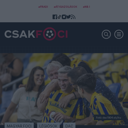
#FRADI
#ÁTIGAZOLÁSOK
#NB I
Fotó: dac1904.sk/hu
MAGYAR FOCI
LÉGIÓSOK
DAC