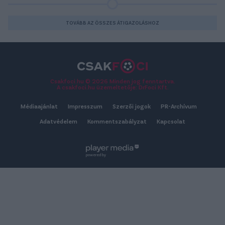
TOVÁBB AZ ÖSSZES ÁTIGAZOLÁSHOZ
Csakfoci.hu © 2026 Minden jog fenntartva.
A csakfoci.hu üzemeltetője: DrFoci Kft.
Médiaajánlat
Impresszum
Szerzői jogok
PR-Archívum
Adatvédelem
Kommentszabályzat
Kapcsolat
powered by