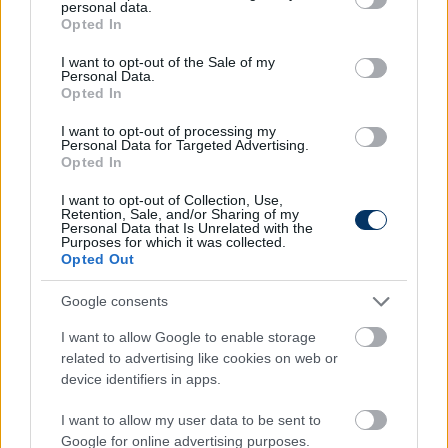
Megnyerte első bajnokiját a Liverpool kispadján Arne
personal data.
grant or deny consent to Google and its third-party tags to
Slot vezetőedző. Szoboszlai Dominik végig a pályán
Opted In
use your data for below specified purposes in below Google
volt, ám egyelőre kérdéses, hogy beírnak-e a számára
consent section.
egy gólpasszt.
I want to opt-out of the Sale of my
Personal Data.
Opted In
Elolvasom
I want to opt-out of processing my
Personal Data for Targeted Advertising.
Opted In
Itt állíthatod be, hogy a Csakfoci az elsők
I want to opt-out of Collection, Use,
között legyen a Google-találatokban
Retention, Sale, and/or Sharing of my
Personal Data that Is Unrelated with the
Purposes for which it was collected.
Opted Out
Tetszett a cikk? Megosztanád?
Google consents
Link másolása
Email küldés
I want to allow Google to enable storage
CÍMKÉK:
#DAC
#BALOGH BOTOND
#PARMA
related to advertising like cookies on web or
device identifiers in apps.
#VITÁLIS MILÁN
#REDZIC DAMIR
#TUBOLY MÁTÉ
#BŐSZE LEVENTE
I want to allow my user data to be sent to
Google for online advertising purposes.