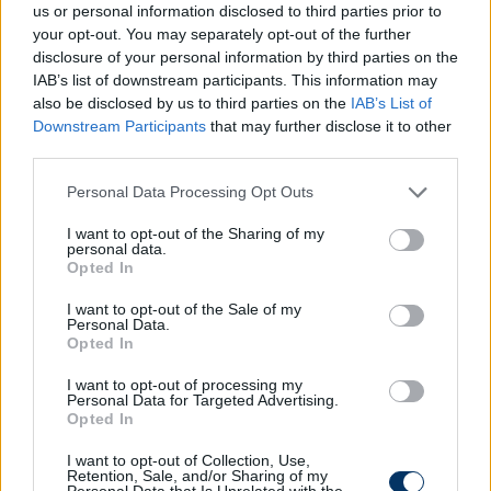
us or personal information disclosed to third parties prior to
your opt-out. You may separately opt-out of the further
disclosure of your personal information by third parties on the
IAB’s list of downstream participants. This information may
also be disclosed by us to third parties on the
IAB’s List of
Downstream Participants
that may further disclose it to other
third parties.
Please note that this website/app uses one or more Google
Personal Data Processing Opt Outs
Forrás: Sofascore
services and may gather and store information including but
not limited to your visit or usage behaviour. You may click to
I want to opt-out of the Sharing of my
personal data.
grant or deny consent to Google and its third-party tags to
Olvastad már?
Opted In
use your data for below specified purposes in below Google
consent section.
I want to opt-out of the Sale of my
Personal Data.
Opted In
I want to opt-out of processing my
Personal Data for Targeted Advertising.
Opted In
I want to opt-out of Collection, Use,
Retention, Sale, and/or Sharing of my
Personal Data that Is Unrelated with the