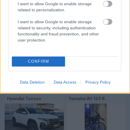
I want to allow Google to enable storage
között legyen a Google-találatokban
related to personalization.
I want to allow Google to enable storage
Tetszett a cikk? Megosztanád?
related to security, including authentication
functionality and fraud prevention, and other
Link másolása
Email küldés
user protection.
CÍMKÉK:
#LÉGIÓSOK
#SZALAI ATTILA
#KASIMPASA
CONFIRM
Autópiac
Data Deletion
Data Access
Privacy Policy
Hyundai Tucson
Yamaha Wr 125 R