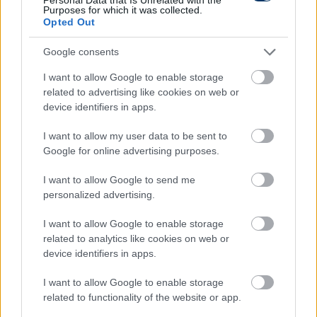
Purposes for which it was collected.
Opted Out
Google consents
I want to allow Google to enable storage
related to advertising like cookies on web or
A Liverpool-legendát eddig nem
device identifiers in apps.
nyugtatta meg Kerkez játéka:
"Mindkét meccsen szenvedett"
I want to allow my user data to be sent to
Google for online advertising purposes.
A Liverpoollal BL-t és UEFA Kupát is nyert Didi
Hamann szerint a Kerkez Milos, Jeremie Frimpong
I want to allow Google to send me
kettőssel nem tudta igazán irányítani a meccset a
personalized advertising.
csapat.
I want to allow Google to enable storage
Elolvasom
related to analytics like cookies on web or
device identifiers in apps.
I want to allow Google to enable storage
related to functionality of the website or app.
Itt állíthatod be, hogy a Csakfoci az elsők