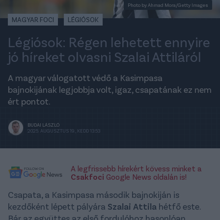
Photo by Ahmad Mora/Getty Images
MAGYAR FOCI
LÉGIÓSOK
Légiósok: Régen lehetett ennyire
jó híreket olvasni Szalai Attiláról
A magyar válogatott védő a Kasimpasa
bajnokijának legjobbja volt, igaz, csapatának ez nem
ért pontot.
BUDAI LÁSZLÓ
2025. AUGUSZTUS 19., KEDD 13:53
A legfrissebb hírekért kövess minket a
Csakfoci
Google News oldalán is!
Csapata, a Kasimpasa második bajnokiján is
kezdőként lépett pályára
Szalai Attila
hétfő este.
Bár az együttes az első fordulóhoz hasonlóan