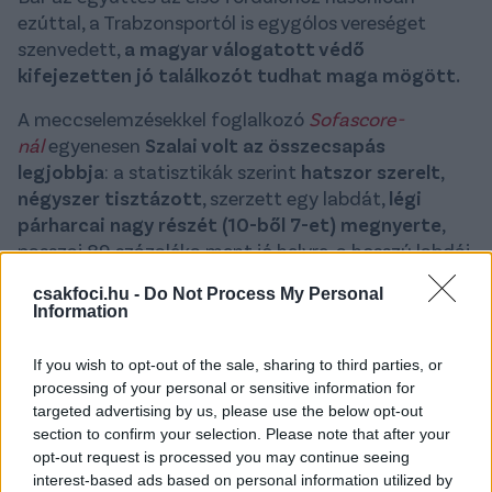
ezúttal, a Trabzonsportól is egygólos vereséget
szenvedett,
a magyar válogatott védő
kifejezetten jó találkozót tudhat maga mögött.
A meccselemzésekkel foglalkozó
Sofascore-
nál
egyenesen
Szalai volt az összecsapás
legjobbja
: a statisztikák szerint
hatszor szerelt
,
négyszer tisztázott
, szerzett egy labdát,
légi
párharcai nagy részét (10-ből 7-et) megnyerte
,
passzai 89 százaléka ment jó helyre, a hosszú labdái
is többnyire pontosak voltak (10/6) és
mindkét
csakfoci.hu -
Do Not Process My Personal
csapat összes játékosát figyelembe véve ő ért a
Information
második legtöbbször labdába
(71-szer).
If you wish to opt-out of the sale, sharing to third parties, or
Ilyen jó mérkőzés pedig régen volt Szalai mögött,
processing of your personal or sensitive information for
akinek az elmúlt két szezonja Németországban,
targeted advertising by us, please use the below opt-out
valamint a belgiumi kölcsönidőszak alatt sem
section to confirm your selection. Please note that after your
sikerült túlságosan pozitívan.
opt-out request is processed you may continue seeing
interest-based ads based on personal information utilized by