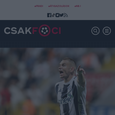
#FRADI
#ÁTIGAZOLÁSOK
#NB I