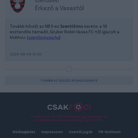
Szentlőrinc
Érkező a Vasastól
Tovább bővült az NB II-es
Szentlőrinc
kerete: a 18
esztendős támadó, Gruber Robin Vasas FC-től igazolt a
klubhoz. (
szentlorincse.hu
)
2026-08-09 13:06
TOVÁBB AZ ÖSSZES ÁTIGAZOLÁSHOZ
Csakfoci.hu © 2026 Minden jog fenntartva.
A csakfoci.hu üzemeltetője: DrFoci Kft.
Médiaajánlat
Impresszum
Szerzői jogok
PR-Archívum