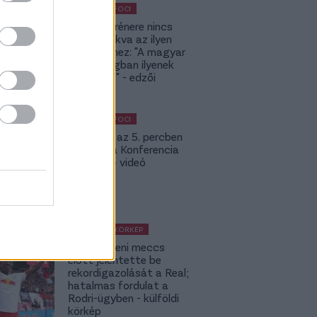
KÜLFÖLDI FOCI
A DVSC trénere nincs
hozzászokva az ilyen
meccsekhez: "A magyar
bajnokságban ilyenek
nincsenek" - edzői
értékelés
KÜLFÖLDI FOCI
Bolla már az 5. percben
betalált a Konferencia
Ligában – videó
KÜLFÖLDI KÖRKÉP
A Fradi elleni meccs
előtt jelentette be
rekordigazolását a Real;
hatalmas fordulat a
Rodri-ügyben - külföldi
körkép