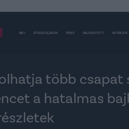
NB I
ÁTIGAZOLÁSOK
FRISS
VÁLOGATOTT
INTERJÚK
olhatja több csapat 
encet a hatalmas baj
részletek