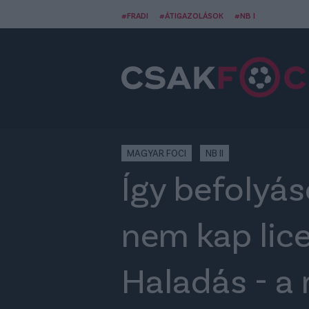
#FRADI
#ÁTIGAZOLÁSOK
#NB I
MAGYAR FOCI
NB II
Így befolyás
nem kap lic
Haladás - a 