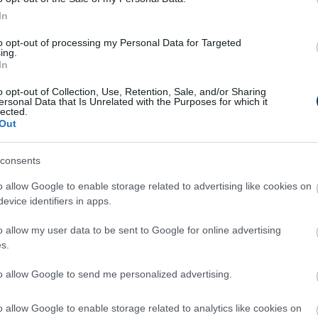
In
vívná a bennmaradást, de nem kapna licencet,
to opt-out of processing my Personal Data for Targeted
s mezőnyt, amely az új szezontól 16 csapatos
ing.
In
 egyértelműen fogalmaz:
o opt-out of Collection, Use, Retention, Sale, and/or Sharing
ának nem lesz licence, a következő évi
ersonal Data that Is Unrelated with the Purposes for which it
lected.
ogadható, mert az egyik nevezési feltétel a
Out
nden indulási jogot szerzett csapat nevez,
ll majd tölteni.
A feltöltés esetén először az
consents
 jutója jogosult nevezést beadni NB II-re."
o allow Google to enable storage related to advertising like cookies on
evice identifiers in apps.
okság 13. helyén áll, három pont az előnye, a
FC előtt. Hétfőn este 20 órakor a zöld-
o allow my user data to be sent to Google for online advertising
s.
s vendégei lesznek az Illovszky stadionban.
to allow Google to send me personalized advertising.
gszólalt a szinte kilátástalan
o allow Google to enable storage related to analytics like cookies on
lyzetben lévő Haladás tulajdonosa: