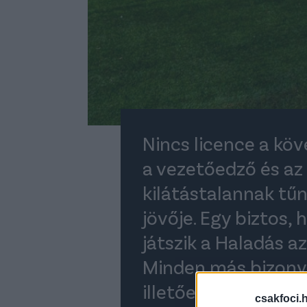
Nincs licence a kö
a vezetőedző és az 
kilátástalannak tűn
jövője. Egy biztos, 
játszik a Haladás az
Minden más bizony
illetően.
csakfoci.