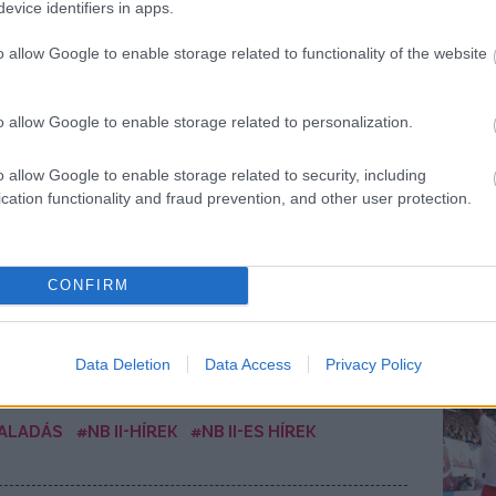
evice identifiers in apps.
ellebbezni fogunk és küzdünk a 105
es klubunkért"
o allow Google to enable storage related to functionality of the website
utsal Magyar Kupa-döntő szünetében adott
rjút.
o allow Google to enable storage related to personalization.
o allow Google to enable storage related to security, including
Elolvasom
cation functionality and fraud prevention, and other user protection.
Csakfoci az elsők között legyen a Google-
CONFIRM
Data Deletion
Data Access
Privacy Policy
Link másolása
Email küldés
ALADÁS
#NB II-HÍREK
#NB II-ES HÍREK