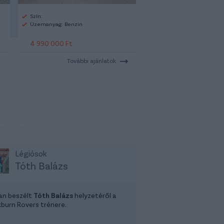
Szín:
Üzemanyag: Benzin
4 990 000 Ft
További ajánlatok
Légiósok
Tóth Balázs
tan beszélt
Tóth Balázs
helyzetéről a
kburn Rovers trénere.