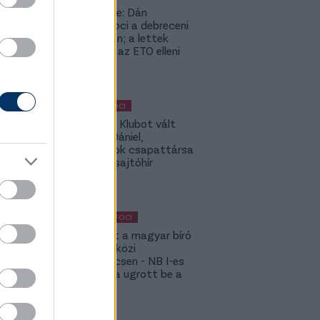
Lapszemle: Dán
szambafoci a debreceni
szaunában; a lettek
kevesellik az ETO elleni
előnyt
MAGYAR FOCI
Légiósok: Klubot vált
Gazdag Dániel,
világbajnok csapattársa
is lehet - sajtóhír
KÜLFÖLDI FOCI
Megsérült a magyar bíró
a nemzetközi
kupameccsen - NB I-es
honfitársa ugrott be a
helyére