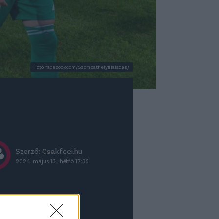
Fotó: facebook.com/SzombathelyiHaladas/
Szerző: Csakfoci.hu
2024. május 13., hétfő 17:32