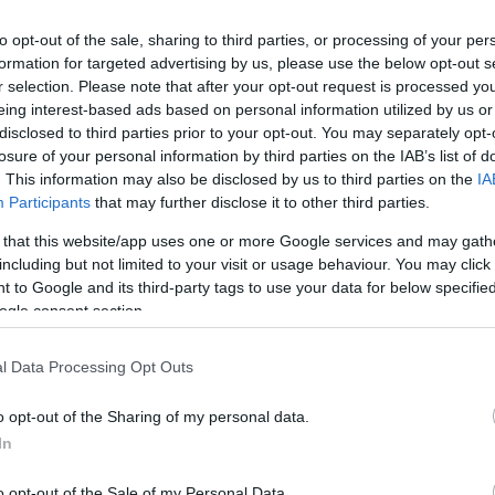
to opt-out of the sale, sharing to third parties, or processing of your per
formation for targeted advertising by us, please use the below opt-out s
rt kövess minket a
Csakfoci
Google News oldalán is!
Eze
r selection. Please note that after your opt-out request is processed y
eing interest-based ads based on personal information utilized by us or
en van, egyre inkább távolodik az NB II-től. Ez
disclosed to third parties prior to your opt-out. You may separately opt-
gyelőre bennmaradást jelentő helyen áll. A
losure of your personal information by third parties on the IAB’s list of
financiális gondokkal küzd, olyannyira, hogy a
. This information may also be disclosed by us to third parties on the
IA
Participants
that may further disclose it to other third parties.
sága
a Haladás licenckérelmét már két ízben is
ott Szántó Erzsébet ügyvezető
, míg k
orábban
 that this website/app uses one or more Google services and may gath
including but not limited to your visit or usage behaviour. You may click 
 to Google and its third-party tags to use your data for below specifi
ogle consent section.
lói pletykák, mely szerint a Halinak a Vasas
kőzése, a hátralévő két fordulóban ugyanis már
l Data Processing Opt Outs
n, hogy erről nincs szó, a szombathelyiek
o opt-out of the Sharing of my personal data.
In
hol indulhat a szebb napokat is látott
ne megmondani.
o opt-out of the Sale of my Personal Data.