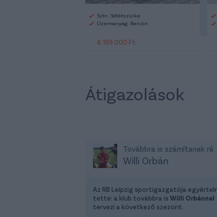
Szín: Sötétszürke
Üzemanyag: Benzin
8 199 000 Ft
Átigazolások
Továbbra is számítanak rá
Willi Orbán
Az RB Leipzig sportigazgatója egyérte
tette: a klub továbbra is
Willi Orbánnal
tervezi a következő szezont.