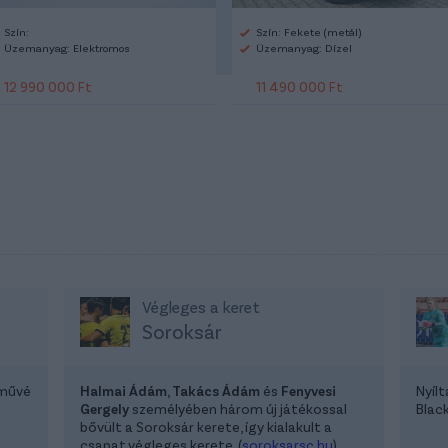
Szín:
Szín: Fekete (metál)
Üzemanyag: Elektromos
Üzemanyag: Dízel
12 990 000 Ft
11 490 000 Ft
Végleges a keret
Soroksár
lművé
Halmai Ádám, Takács Ádám
és
Fenyvesi
Nyíl
Gergely
személyében három új játékossal
Blac
bővült a Soroksár kerete, így kialakult a
csapat végleges kerete. (
soroksarsc.hu
)