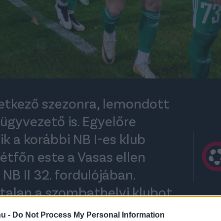
vetkező szezonra, lemondott
ügyvezető is. Egyelőre
ik a korábbi NB I-es klub
hétfőn este a Vasas ellen
 NB II 32. fordulójában.
talan a szombathelyi klubot
hu -
Do Not Process My Personal Information