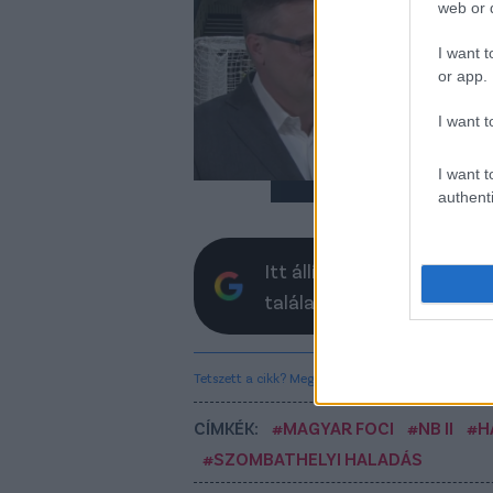
web or d
"F
év
I want t
or app.
A F
inte
I want t
I want t
authenti
Itt állíthatod be, hogy a 
találatokban
Tetszett a cikk? Megosztanád?
CÍMKÉK:
#MAGYAR FOCI
#NB II
#H
#SZOMBATHELYI HALADÁS