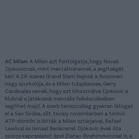
AC Milan:
A Milan azt fontolgatja, hogy Novak
Djokovicnak, mint mentáltrénernek a segítségét
kéri. A 24-szeres Grand Slam-bajnok a Rossoneri
nagy szurkolója, és a Milan tulajdonosa, Gerry
Cardinales reméli, hogy ezt kihasználva Djokovic a
klubnál a játékosok mentális felkészülésében
segíthet majd. A szerb teniszcsillag gyakran látogat
el a San Siróba, sőt, tavaly novemberben a torinói
ATP-döntőn is látták a Milan sztárjaival, Rafael
Leaóval és Ismael Benacerrel. Djokovic évek óta
szoros kapcsolatot ápol Zlatan Ibrahimoviccsal is, a