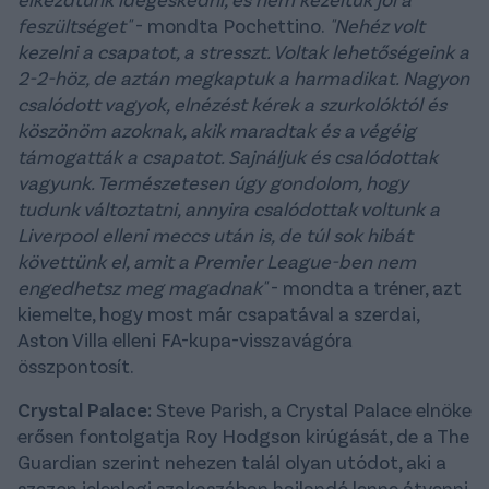
feszültséget"
- mondta Pochettino.
"Nehéz volt
kezelni a csapatot, a stresszt. Voltak lehetőségeink a
2-2-höz, de aztán megkaptuk a harmadikat. Nagyon
csalódott vagyok, elnézést kérek a szurkolóktól és
köszönöm azoknak, akik maradtak és a végéig
támogatták a csapatot. Sajnáljuk és csalódottak
vagyunk. Természetesen úgy gondolom, hogy
tudunk változtatni, annyira csalódottak voltunk a
Liverpool elleni meccs után is, de túl sok hibát
követtünk el, amit a Premier League-ben nem
engedhetsz meg magadnak"
- mondta a tréner, azt
kiemelte, hogy most már csapatával a szerdai,
Aston Villa elleni FA-kupa-visszavágóra
összpontosít.
Crystal Palace:
Steve Parish, a Crystal Palace elnöke
erősen fontolgatja Roy Hodgson kirúgását, de a The
Guardian szerint nehezen talál olyan utódot, aki a
szezon jelenlegi szakaszában hajlandó lenne átvenni