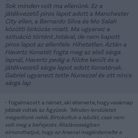
Sok minden volt ma ellenünk. Ez a
játékvezető piros lapot adott a Manchester
City ellen, a Bernardo Silva és Mo Salah
közötti birkózás miatt. Ma ugyanez a
szituáció történt Jotával, de nem kapott
piros lapot az ellenfele. Hihetetlen. Aztán a
Havertz Konatét fogta meg az első sárga
lapnál, Havertz pedig a földre került és a
játékvezető sárga lapot adott Konaténak.
Gabriel ugyanezt tette Nunezzel és ott nincs
sárga lap
- fogalmazott a német, aki elismerte, hogy vasárnap
jobbak voltak az Ágyúsok.
"Minden lendületet
megadtunk nekik. Birtokoltuk a labdát, csak nem
volt meg a befejezés. Általánosságban
elmondhatjuk, hogy az Arsenal megérdemelte a