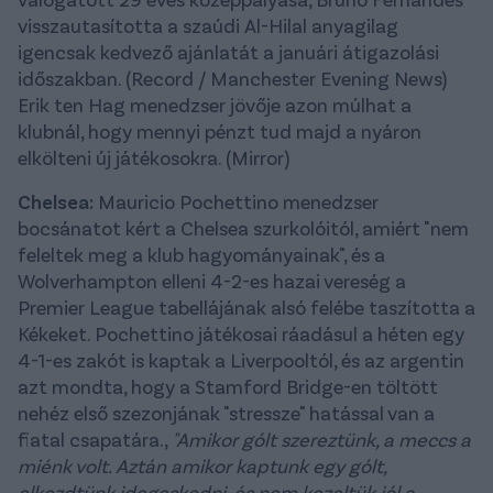
visszautasította a szaúdi Al-Hilal anyagilag
igencsak kedvező ajánlatát a januári átigazolási
időszakban. (Record / Manchester Evening News)
Erik ten Hag menedzser jövője azon múlhat a
klubnál, hogy mennyi pénzt tud majd a nyáron
elkölteni új játékosokra. (Mirror)
Chelsea:
Mauricio Pochettino menedzser
bocsánatot kért a Chelsea szurkolóitól, amiért "nem
feleltek meg a klub hagyományainak", és a
Wolverhampton elleni 4-2-es hazai vereség a
Premier League tabellájának alsó felébe taszította a
Kékeket. Pochettino játékosai ráadásul a héten egy
4-1-es zakót is kaptak a Liverpooltól, és az argentin
azt mondta, hogy a Stamford Bridge-en töltött
nehéz első szezonjának "stressze" hatással van a
fiatal csapatára.,
"Amikor gólt szereztünk, a meccs a
miénk volt. Aztán amikor kaptunk egy gólt,
elkezdtünk idegeskedni, és nem kezeltük jól a