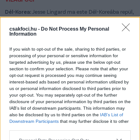
Dél-Korea:
Jesse Lingard ma este Dél-Koreába repül,
hogy véglegesítse átigazolását az FC Szöulhoz.
Lingard szóban kétéves szerződést kötött a K-
csakfoci.hu -
Do Not Process My Personal
League 1-es csapattal, további egy év opcióval. A
Information
Manchester United, a West Ham és a Nottingham
Forest korábbi szélsője az Instagramon posztolt egy
If you wish to opt-out of the sale, sharing to third parties, or
képet, amelyen a Korean Air járatán jelentkezett be a
processing of your personal or sensitive information for
targeted advertising by us, please use the below opt-out
Heathrow repülőtéren. Lingard az előszezonra
section to confirm your selection. Please note that after your
érkezne új csapatához, a bajnoki küzdelmek pedig
opt-out request is processed you may continue seeing
március elején kezdődnek meg Dél-Koreában.
interest-based ads based on personal information utilized by
us or personal information disclosed to third parties prior to
your opt-out. You may separately opt-out of the further
disclosure of your personal information by third parties on the
IAB’s list of downstream participants. This information may
also be disclosed by us to third parties on the
IAB’s List of
Downstream Participants
that may further disclose it to other
third parties.
Please note that this website/app uses one or more Google