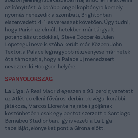
az irányítást. A korábbi angol kapitányra komoly
nyomás nehezedik a szombati, Brightonban
elszenvedett 4-1-es vereséget követően. Úgy tudni,
hogy Parish az elmúlt hetekben már tárgyalt
potenciális utódokkal, Steve Cooper és Julen
Lopetegui neve is szóba került már. Közben John
Textor, a Palace legnagyobb részvényese már hetek
óta támogatja, hogy a Palace új menedzsert
nevezzen ki Hodgson helyére.
SPANYOLORSZÁG
La Liga:
A Real Madrid egészen a 93. percig vezetett
az Atlético elleni fővárosi derbin, de végül korábbi
játékosa,
Marcos Llorente hajrábeli góljának
köszönhetően csak egy pontot szerzett a Santiago
Bernabeu Stadionban. Így is vezeti a La Liga
tabelláját, előnye két pont a Girona előtt.