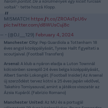
három pontot. De a körülmények egy kicsit furcsák
voltak"
- tette hozzá Klopp.
MISMATCH
https://t.co/ZROAsTpU6v
pic.twitter.com/d8WUsCuj8c
— - (@DJ___129)
February 4, 2024
Manchester City:
Pep Guardiola a Tottenham 18
éves angol középpályását, Tyrese Hallt figyelteti a
scoutjaival. (Football Transfers)
Arsenal:
A klub a nyáron eladja a Luton Townnál
kölcsönben szereplő 24 éves belga középpályását,
Albert Sambi Lokongát. (Football Insider) Az Arsenal
új szerződést tervez kötni a 25 éves japán védővel,
Takehiro Tomiyasuval, amint a játékos visszatér az
Ázsia Kupáról. (Fabrizio Romano)
Manchester United:
Az MU és a portugál
válogatott 29 éves középpályása, Bruno Fernandes