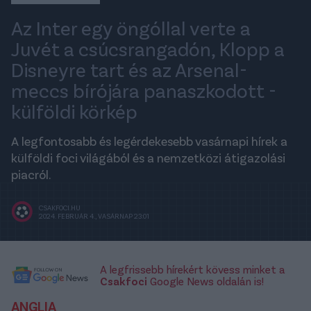
Az Inter egy öngóllal verte a
Juvét a csúcsrangadón, Klopp a
Disneyre tart és az Arsenal-
meccs bírójára panaszkodott -
külföldi körkép
A legfontosabb és legérdekesebb vasárnapi hírek a
külföldi foci világából és a nemzetközi átigazolási
piacról.
CSAKFOCI.HU
2024. FEBRUÁR 4., VASÁRNAP 23:01
A legfrissebb hírekért kövess minket a
Csakfoci
Google News oldalán is!
ANGLIA