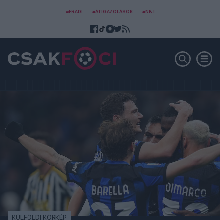
#FRADI
#ÁTIGAZOLÁSOK
#NB I
KÜLFÖLDI KÖRKÉP