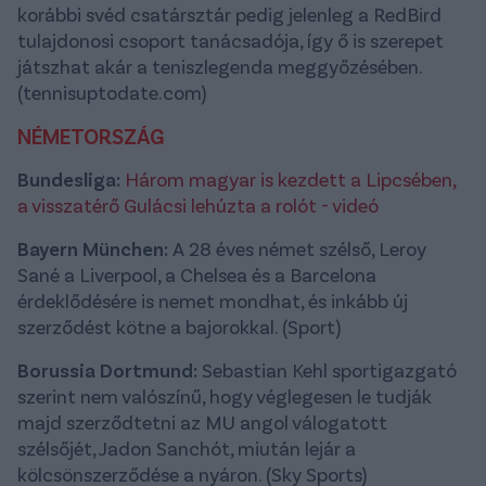
korábbi svéd csatársztár pedig jelenleg a RedBird
tulajdonosi csoport tanácsadója, így ő is szerepet
játszhat akár a teniszlegenda meggyőzésében.
(tennisuptodate.com)
NÉMETORSZÁG
Bundesliga:
Három magyar is kezdett a Lipcsében,
a visszatérő Gulácsi lehúzta a rolót - videó
Bayern München:
A 28 éves német szélső, Leroy
Sané a Liverpool, a Chelsea és a Barcelona
érdeklődésére is nemet mondhat, és inkább új
szerződést kötne a bajorokkal. (Sport)
Borussia Dortmund:
Sebastian Kehl sportigazgató
szerint nem valószínű, hogy véglegesen le tudják
majd szerződtetni az MU angol válogatott
szélsőjét, Jadon Sanchót, miután lejár a
kölcsönszerződése a nyáron. (Sky Sports)