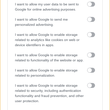
I want to allow my user data to be sent to
Google for online advertising purposes.
I want to allow Google to send me
personalized advertising.
I want to allow Google to enable storage
related to analytics like cookies on web or
device identifiers in apps.
Vb 2026:
A mexikóvárosi Azték Stadion lesz a
I want to allow Google to enable storage
helyszíne a 2026-os labdarúgó-világbajnokság
related to functionality of the website or app.
nyitómérkőzésének, a döntőnek pedig a New Jersey-
i MetLife Stadion. A június 11-én esedékes találkozó
I want to allow Google to enable storage
színhelyét vasárnap este Gianni Infantino, a
related to personalization.
Nemzetközi Labdarúgó Szövetség (FIFA) elnöke
jelentette be, majd a július 19-i döntő stadionját is
I want to allow Google to enable storage
related to security, including authentication
megnevezte.
functionality and fraud prevention, and other
A 87 523 néző befogadására alkalmas Azték
user protection.
Stadionban játszották az 1970-es és az 1986-os,