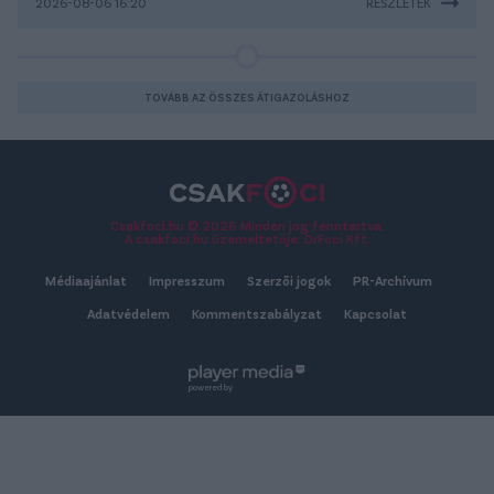
2026-08-06 16:20
RÉSZLETEK
TOVÁBB AZ ÖSSZES ÁTIGAZOLÁSHOZ
Csakfoci.hu © 2026 Minden jog fenntartva.
A csakfoci.hu üzemeltetője: DrFoci Kft.
Médiaajánlat
Impresszum
Szerzői jogok
PR-Archívum
Adatvédelem
Kommentszabályzat
Kapcsolat
powered by