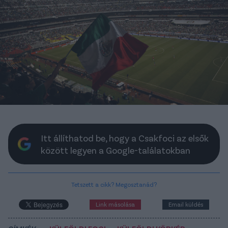
Itt állíthatod be, hogy a Csakfoci az elsők
között legyen a Google-találatokban
Tetszett a cikk? Megosztanád?
Link másolása
Email küldés