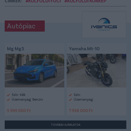
CÍMKÉK:
#KÜLFÖLDI FOCI
#KÜLFÖLDI KÖRKÉP
Autópiac
Mg Mg3
Yamaha Mt-10
Szín: Kék
Szín:
Üzemanyag: Benzin
Üzemanyag:
5 999 000 Ft
7 598 000 Ft
TOVÁBBI AJÁNLATOK