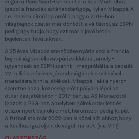
végén a Paris Saint-Germaintől a Real Madridhoz
igazol a franciák sztárlabdarúgója, Kylian Mbappé. A
Le Parisien című lap arról ír, hogy a 2018-ban
világbajnok csatár már döntött a váltásról, az ESPN
pedig úgy tudja, hogy ezt már a jövő héten
bejelenteni hivatalosan.
A 25 éves Mbappé szerződése nyárig szól a francia
bajnokságban éllovas párizsi klubnál, amely -
ugyancsak az ESPN szerint - megpróbálta a becsült
72 millió eurós éves járandóságának emelésével
maradásra bírni a játékost. Mbappé - aki a nyáron
szeretne hazai közönség előtt pályára lépni az
ötkarikás játékokon - 2017-ben, az AS Monacótól
igazolt a PSG-hez, amelyben gólrekorder lett és
ötször nyert bajnoki címet, háromszor pedig kupát.
A futballista már 2022-ben is közel állt ahhoz, hogy
a Realhoz igazoljon, de végül maradt. (via MTI)
OLASZORSZÁG