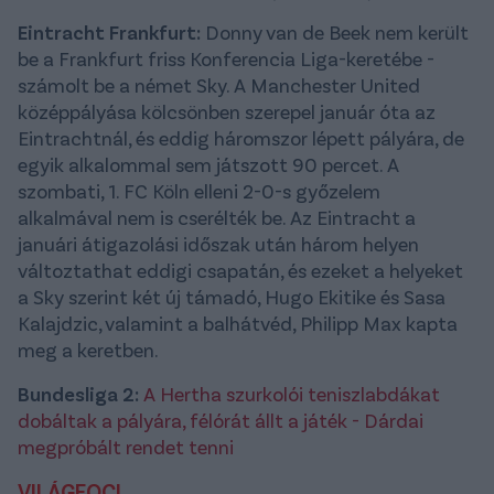
Eintracht Frankfurt:
Donny van de Beek nem került
be a Frankfurt friss Konferencia Liga-keretébe -
számolt be a német Sky. A Manchester United
középpályása kölcsönben szerepel január óta az
Eintrachtnál, és eddig háromszor lépett pályára, de
egyik alkalommal sem játszott 90 percet. A
szombati, 1. FC Köln elleni 2-0-s győzelem
alkalmával nem is cserélték be. Az Eintracht a
januári átigazolási időszak után három helyen
változtathat eddigi csapatán, és ezeket a helyeket
a Sky szerint két új támadó, Hugo Ekitike és Sasa
Kalajdzic, valamint a balhátvéd, Philipp Max kapta
meg a keretben.
Bundesliga 2:
A Hertha szurkolói teniszlabdákat
dobáltak a pályára, félórát állt a játék - Dárdai
megpróbált rendet tenni
VILÁGFOCI