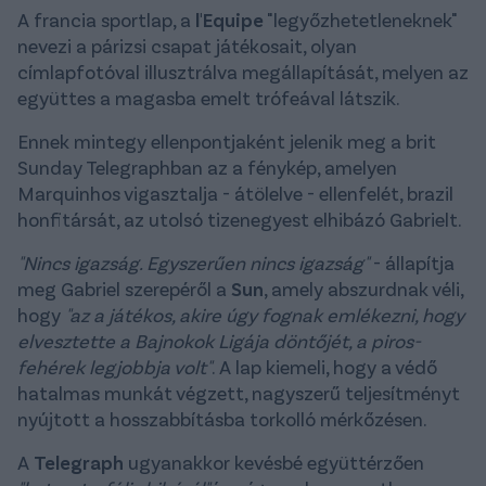
A francia sportlap, a
l'Equipe
"legyőzhetetleneknek"
nevezi a párizsi csapat játékosait, olyan
címlapfotóval illusztrálva megállapítását, melyen az
együttes a magasba emelt trófeával látszik.
Ennek mintegy ellenpontjaként jelenik meg a brit
Sunday Telegraphban az a fénykép, amelyen
Marquinhos vigasztalja - átölelve - ellenfelét, brazil
honfitársát, az utolsó tizenegyest elhibázó Gabrielt.
"Nincs igazság. Egyszerűen nincs igazság"
- állapítja
meg Gabriel szerepéről a
Sun
, amely abszurdnak véli,
hogy
"az a játékos, akire úgy fognak emlékezni, hogy
elvesztette a Bajnokok Ligája döntőjét, a piros-
fehérek legjobbja volt"
. A lap kiemeli, hogy a védő
hatalmas munkát végzett, nagyszerű teljesítményt
nyújtott a hosszabbításba torkolló mérkőzésen.
A
Telegraph
ugyanakkor kevésbé együttérzően