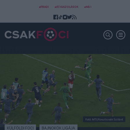
#FRADI
#ÁTIGAZOLÁSOK
#NB I
Fotó: MTI/Koszticsák Szilárd
KÜLFÖLDI FOCI
BAJNOKOK LIGÁJA