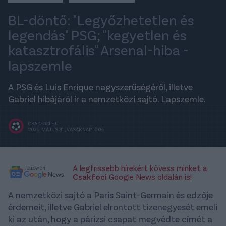
BL-döntő: "Legyőzhetetlen és
legendás" PSG; "kegyetlen és
katasztrofális" Arsenal-hiba -
lapszemle
A PSG és Luis Enrique nagyszerűségéről, illetve
Gabriel hibájáról ír a nemzetközi sajtó. Lapszemle.
CSAKFOCI.HU
2026. MÁJUS 31., VASÁRNAP 10:04
A legfrissebb hírekért kövess minket a
Csakfoci
Google News oldalán is!
A nemzetközi sajtó a Paris Saint-Germain és edzője
érdemeit, illetve Gabriel elrontott tizenegyesét emeli
ki az után, hogy a párizsi csapat megvédte címét a