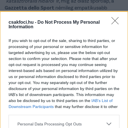
"katasztrofális hibáról"
ír, míg az olasz sportlap, a
Gazzetta dello Sport
némileg empatikusabb
hangnemet üt meg azzal, hogy Gabriel rontását
"
kegyetlennek
" minősíti.
csakfoci.hu -
Do Not Process My Personal
Information
Az amerikai
ESPN
mérkőzésértékelése szerint
"a PSG
egyszerűen magabiztosabbnak, érettebbnek és
If you wish to opt-out of the sale, sharing to third parties, or
tapasztaltabbnak tűnt"
, egyúttal kiemeli, hogy a
processing of your personal or sensitive information for
párizsiakat irányító Luis Enrique a legendák közé
targeted advertising by us, please use the below opt-out
section to confirm your selection. Please note that after your
került,
"csatlakozott ahhoz a szűk (edzői) körhöz,
opt-out request is processed you may continue seeing
amelynek tagjai három Bajnokok Ligáját nyertek"
. A
interest-based ads based on personal information utilized by
spanyol tréner az első BL-diadalát, 2015-ben a
us or personal information disclosed to third parties prior to
Barcelonával aratta.
your opt-out. You may separately opt-out of the further
disclosure of your personal information by third parties on the
A
Gazzetta dello Sport
szerint Luis Enrique a saját
IAB’s list of downstream participants. This information may
képére formálta a PSG-t, amely jelenleg Európa
also be disclosed by us to third parties on the
IAB’s List of
legjobb csapata.
Downstream Participants
that may further disclose it to other
third parties.
"Habár ezt a második trófeát tizenegyesekkel
Please note that this website/app uses one or more Google
nyerte, de megérdemelten"
- teszik hozzá.
Personal Data Processing Opt Outs