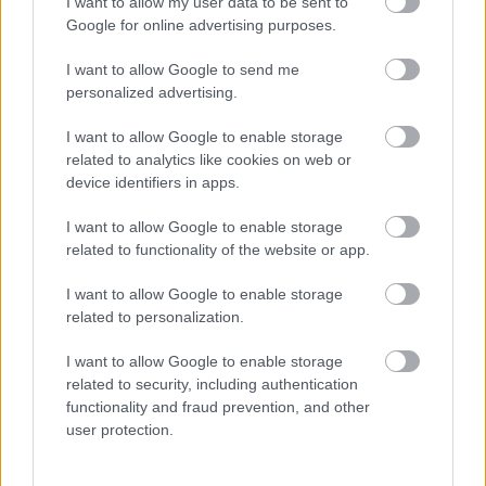
I want to allow my user data to be sent to
"nevetséges helyzetekben"
sokszor korán elbuktak,
Google for online advertising purposes.
amíg tavaly végre BL-győztesek lettek.
I want to allow Google to send me
A
Le Parisien
Luis Enrique szerepére kitérve úgy
personalized advertising.
fogalmaz:
"két év alatt a világ legjobb csapatát
I want to allow Google to enable storage
hozta létre olyan alapanyagból, amely kezdetben
related to analytics like cookies on web or
nem látszott kincsnek"
, majd úgy folytatja: "a
device identifiers in apps.
spanyol szakember kiemelkedő bravúrt hajtott
végre, amely az edzők pantheonjába emeli őt". (
MTI
I want to allow Google to enable storage
alapján
)
related to functionality of the website or app.
Pörögnek a hírek az átigazolási piacon, kövesd a
I want to allow Google to enable storage
csakfoci.hu folyamatosan frissülő átigazolási
related to personalization.
rovatát, ahol minden fontos információt azonnal
I want to allow Google to enable storage
megtalálsz - KATTINTS!
related to security, including authentication
functionality and fraud prevention, and other
Olvastad már?
user protection.