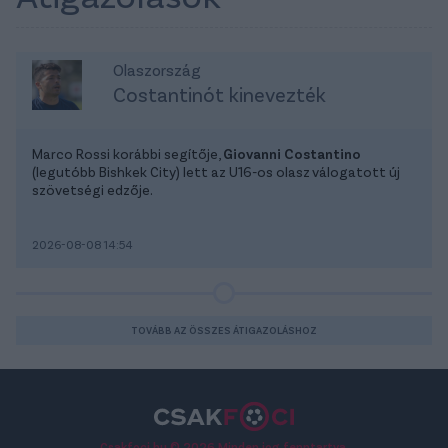
Olaszország
Costantinót kinevezték
Marco Rossi korábbi segítője,
Giovanni Costantino
(legutóbb Bishkek City) lett az U16-os olasz válogatott új
szövetségi edzője.
2026-08-08 14:54
TOVÁBB AZ ÖSSZES ÁTIGAZOLÁSHOZ
Csakfoci.hu © 2026 Minden jog fenntartva.