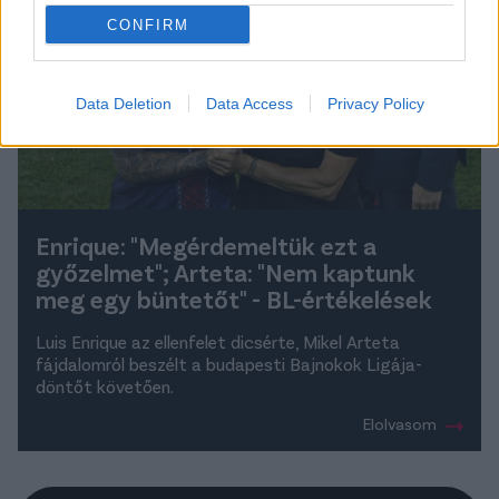
CONFIRM
Data Deletion
Data Access
Privacy Policy
Enrique: "Megérdemeltük ezt a
győzelmet"; Arteta: "Nem kaptunk
meg egy büntetőt" - BL-értékelések
Luis Enrique az ellenfelet dicsérte, Mikel Arteta
fájdalomról beszélt a budapesti Bajnokok Ligája-
döntőt követően.
Elolvasom