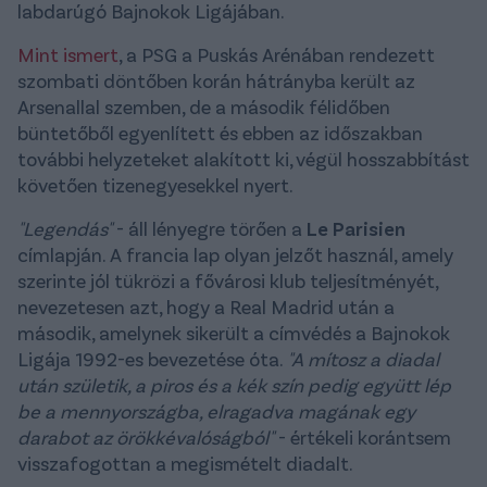
labdarúgó Bajnokok Ligájában.
Mint ismert
, a PSG a Puskás Arénában rendezett
szombati döntőben korán hátrányba került az
Arsenallal szemben, de a második félidőben
büntetőből egyenlített és ebben az időszakban
további helyzeteket alakított ki, végül hosszabbítást
követően tizenegyesekkel nyert.
"Legendás"
- áll lényegre törően a
Le Parisien
címlapján. A francia lap olyan jelzőt használ, amely
szerinte jól tükrözi a fővárosi klub teljesítményét,
nevezetesen azt, hogy a Real Madrid után a
második, amelynek sikerült a címvédés a Bajnokok
Ligája 1992-es bevezetése óta.
"A mítosz a diadal
után születik, a piros és a kék szín pedig együtt lép
be a mennyországba, elragadva magának egy
darabot az örökkévalóságból"
- értékeli korántsem
visszafogottan a megismételt diadalt.