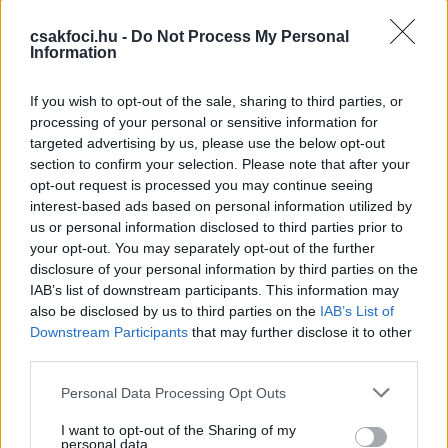
győztes gól után - VIDEÓ
csakfoci.hu -
Do Not Process My Personal
Magyarország U17 – Oroszország U17 2-1
Information
(Szoboszlai 74., 83., ill. Prucsev, 16.)
If you wish to opt-out of the sale, sharing to third parties, or
processing of your personal or sensitive information for
Itt állíthatod be, hogy a Csakfoci az elsők
targeted advertising by us, please use the below opt-out
section to confirm your selection. Please note that after your
között legyen a Google-találatokban
opt-out request is processed you may continue seeing
interest-based ads based on personal information utilized by
us or personal information disclosed to third parties prior to
Tetszett a cikk? Megosztanád?
your opt-out. You may separately opt-out of the further
disclosure of your personal information by third parties on the
Link másolása
Email küldés
IAB’s list of downstream participants. This information may
also be disclosed by us to third parties on the
IAB’s List of
CÍMKÉK:
#MAGYAR FOCI
#UTÁNPÓTLÁS
#U17-ES
Downstream Participants
that may further disclose it to other
VÁLOGATOTT
third parties.
Please note that this website/app uses one or more Google
Personal Data Processing Opt Outs
services and may gather and store information including but
Autópiac
not limited to your visit or usage behaviour. You may click to
I want to opt-out of the Sharing of my
personal data.