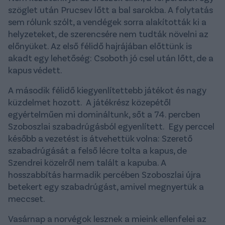
szöglet után Prucsev lőtt a bal sarokba. A folytatás
sem rólunk szólt, a vendégek sorra alakították ki a
helyzeteket, de szerencsére nem tudták növelni az
előnyüket. Az első félidő hajrájában előttünk is
akadt egy lehetőség: Csoboth jó csel után lőtt, de a
kapus védett.
A második félidő kiegyenlítettebb játékot és nagy
küzdelmet hozott. A játékrész közepétől
egyértelműen mi domináltunk, sőt a 74. percben
Szoboszlai szabadrúgásból egyenlített. Egy perccel
később a vezetést is átvehettük volna: Szerető
szabadrúgását a felső lécre tolta a kapus, de
Szendrei közelről nem talált a kapuba. A
hosszabbítás harmadik percében Szoboszlai újra
betekert egy szabadrúgást, amivel megnyertük a
meccset.
Vasárnap a norvégok lesznek a mieink ellenfelei az