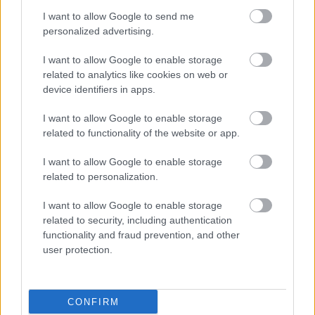
csakfoci.hu
I want to allow Google to send me
personalized advertising.
I want to allow Google to enable storage
Átigazolások
related to analytics like cookies on web or
device identifiers in apps.
I want to allow Google to enable storage
Olaszország
related to functionality of the website or app.
Costantinót kinevezték
I want to allow Google to enable storage
related to personalization.
Marco Rossi korábbi segítője,
Giovanni Costantino
(legutóbb Bishkek City) lett az U16-os olasz válogatott új
I want to allow Google to enable storage
szövetségi edzője.
related to security, including authentication
functionality and fraud prevention, and other
user protection.
2026-08-08 14:54
CONFIRM