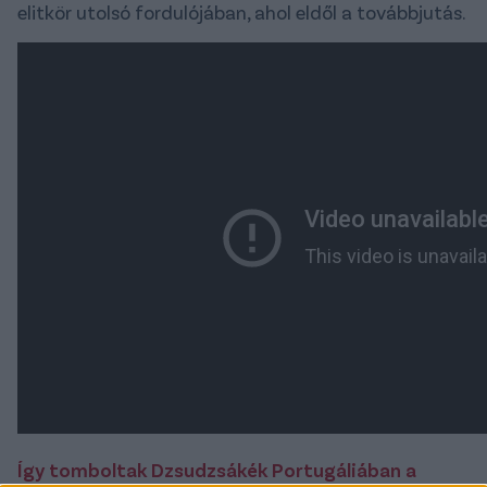
elitkör utolsó fordulójában, ahol eldől a továbbjutás.
Így tomboltak Dzsudzsákék Portugáliában a