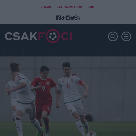
#FRADI
#ÁTIGAZOLÁSOK
#NB I