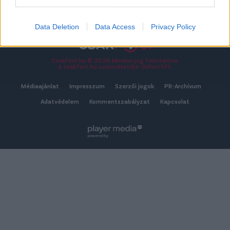
TOVÁBB AZ ÖSSZES ÁTIGAZOLÁSHOZ
Data Deletion
Data Access
Privacy Policy
Csakfoci.hu © 2026 Minden jog fenntartva.
A csakfoci.hu üzemeltetője: DrFoci Kft.
Médiaajánlat
Impresszum
Szerzői jogok
PR-Archívum
Adatvédelem
Kommentszabályzat
Kapcsolat
powered by