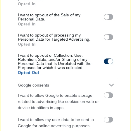
grant or deny consent to Google and its third-party tags to
Opted In
use your data for below specified purposes in below Google
consent section.
I want to opt-out of the Sale of my
Yamaha Mt-09 Tracer
Ford Connect
Personal Data.
Opted In
I want to opt-out of processing my
Personal Data for Targeted Advertising.
Opted In
I want to opt-out of Collection, Use,
Retention, Sale, and/or Sharing of my
Personal Data that Is Unrelated with the
Szín:
Szín: Sötétszürke
Purposes for which it was collected.
Üzemanyag:
Üzemanyag: Dízel
Opted Out
5 298 000 Ft
15 490 000 Ft
Google consents
TOVÁBBI AJÁNLATOK
I want to allow Google to enable storage
related to advertising like cookies on web or
device identifiers in apps.
I want to allow my user data to be sent to
Kövess minket a Facebookon is!
Google for online advertising purposes.