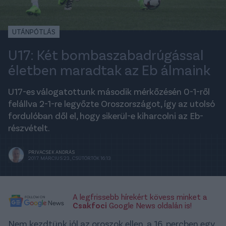
UTÁNPÓTLÁS
U17: Két bombaszabadrúgással
életben maradtak az Eb álmaink
U17-es válogatottunk második mérkőzésén 0-1-ről
felállva 2-1-re legyőzte Oroszországot, így az utolsó
fordulóban dől el, hogy sikerül-e kiharcolni az Eb-
részvételt.
PRIVACSEK ANDRÁS
2017. MÁRCIUS 23., CSÜTÖRTÖK 16:13
A legfrissebb hírekért kövess minket a
Csakfoci
Google News oldalán is!
Nem kezdtünk jól az oroszok ellen, a 16. percben egy