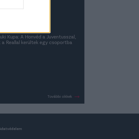
- videó
ki Kupa: A Honvéd a Juventusszal,
k a Reallal kerültek egy csoportba
További cikkek
Adatvédelem