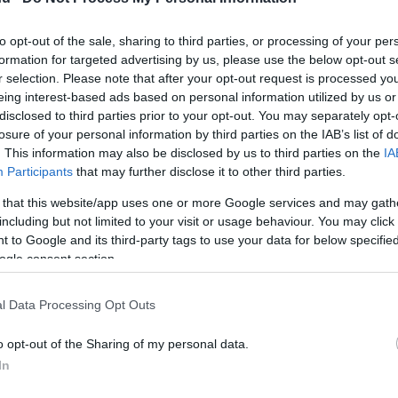
tornát, a H
to opt-out of the sale, sharing to third parties, or processing of your per
ltam« ebbe" - A nagy
formation for targeted advertising by us, please use the below opt-out s
lex és Vitályos? -
r selection. Please note that after your opt-out request is processed y
UTÁNPÓTLÁS
eing interest-based ads based on personal information utilized by us or
Puskás-Suz
disclosed to third parties prior to your opt-out. You may separately opt-
Akadémia is
losure of your personal information by third parties on the IAB’s list of
Real Madrid
. This information may also be disclosed by us to third parties on the
IA
hoz igazolt az Újpest magyar
Participants
that may further disclose it to other third parties.
los
UTÁNPÓTLÁS
 that this website/app uses one or more Google services and may gath
Puskás-Suzu
including but not limited to your visit or usage behaviour. You may click 
a Honvéd, t
 to Google and its third-party tags to use your data for below specifi
történt a 
ogle consent section.
lcsoportba került a magyar
l Data Processing Opt Outs
UTÁNPÓTLÁS
Eb-selejtez
o opt-out of the Sharing of my personal data.
fel a koro
In