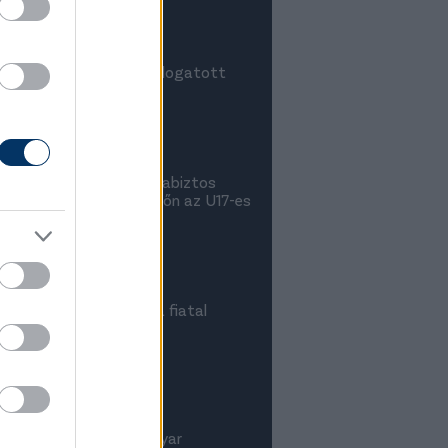
ő: Második meccsét is
an nyerte az U17-es válogatott
VÁLOGATOTTAK
nbség volt kérdés: Magabiztos
 rajtolt az Eb-selejtezőn az U17-es
őlista dobogóján zárt a fiatal
tár
al nyert az U15-ös magyar