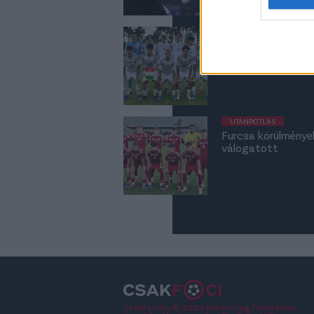
web or d
UTÁNPÓTLÁS-VÁLOGAT
I want t
Az U15-ös válogato
or app.
megismételte elő
I want t
I want t
UTÁNPÓTLÁS
authenti
Furcsa körülménye
válogatott
Csakfoci.hu © 2026 Minden jog fenntartva.