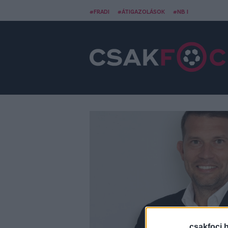
#FRADI
#ÁTIGAZOLÁSOK
#NB I
csakfoci.