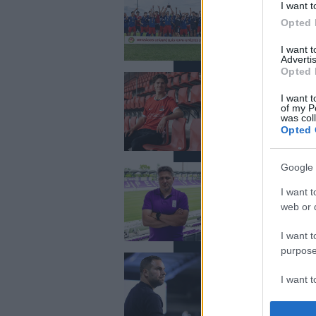
Fejes gólokkal ny
I want t
Kupát - videó
Opted 
I want 
Advertis
Opted 
UTÁNPÓTLÁS
Légiósnak állt a 1
I want t
csatártehetség - 
of my P
was col
Opted 
Google 
NB I
Már hivatalos: Sim
I want t
négyen irányítják 
web or d
I want t
purpose
NB I
NB I: Horváth Dáv
I want 
igazol - hivatalos
I want t