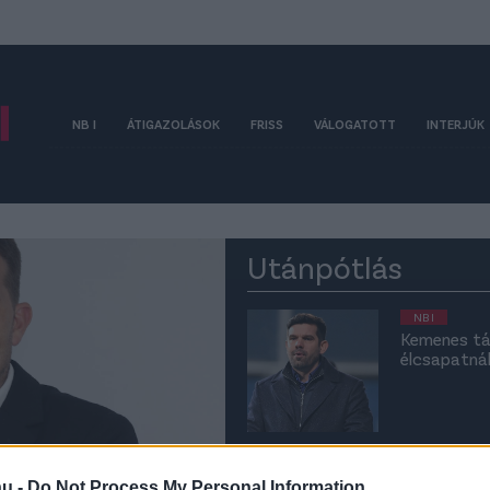
NB I
ÁTIGAZOLÁSOK
FRISS
VÁLOGATOTT
INTERJÚK
Utánpótlás
NB I
Kemenes tá
élcsapatnál
UTÁNPÓTLÁS
Puskás-Suzu
hu -
Do Not Process My Personal Information