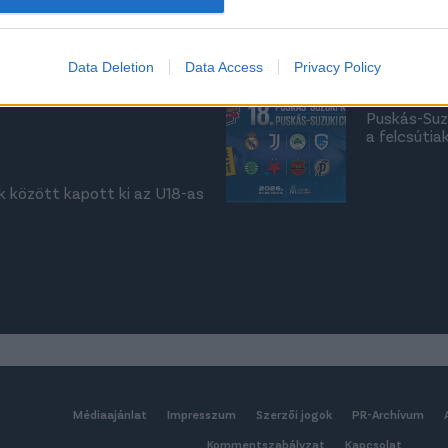
válogatott 
evice identifiers in apps.
OTTAK
o allow Google to enable storage related to functionality of the website
tt 24 órán belül
Data Deletion
Data Access
Privacy Policy
ző meccsének eredményét
UTÁNPÓTLÁS
Puskás-Suzu
o allow Google to enable storage related to personalization.
a felcsútia
o allow Google to enable storage related to security, including
cation functionality and fraud prevention, and other user protection.
k között kapott ki az U18-as
Médiaajánlat
Impresszum
Szerzői jogok
PR-Archívum
Kommentszabályzat
Kapcsolat