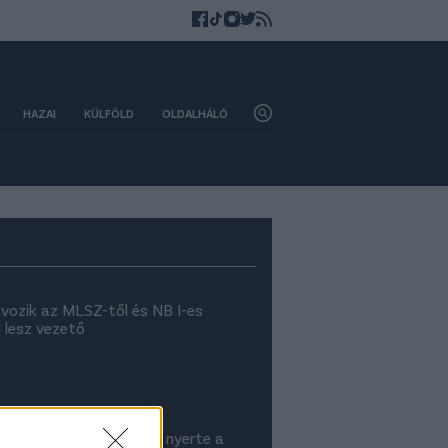
HAZAI
KÜLFÖLD
OLDALHÁLÓ
vozik az MLSZ-től és NB I-es
 lesz vezető
ki-kupa: A Real Madrid nyerte a