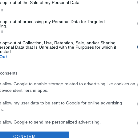
erte meg a Vasas az Országos
o opt-out of the Sale of my Personal Data.
In
UTÁNPÓTLÁS
Eb-selejtez
magabiztos
to opt-out of processing my Personal Data for Targeted
ing.
In
6 éves magyar
o opt-out of Collection, Use, Retention, Sale, and/or Sharing
hivatalos
ersonal Data that Is Unrelated with the Purposes for which it
UTÁNPÓTLÁS-
lected.
Csak a külö
Out
győzelemmel
válogatott
consents
ek visszatért Újpestre -
o allow Google to enable storage related to advertising like cookies on
az utánpótlást
UTÁNPÓTLÁS
evice identifiers in apps.
A BL-góllöv
magyar csa
o allow my user data to be sent to Google for online advertising
s.
id az MTK-ból az MLSZ-hez
to allow Google to send me personalized advertising.
UTÁNPÓTLÁS
Szögletgóll
CONFIRM
o allow Google to enable storage related to analytics like cookies on