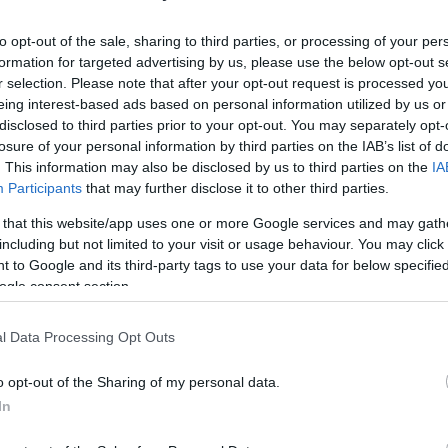
to opt-out of the sale, sharing to third parties, or processing of your per
ette, mikorra
formation for targeted advertising by us, please use the below opt-out s
r selection. Please note that after your opt-out request is processed y
iont - odaszólt
eing interest-based ads based on personal information utilized by us or
ott megjelenni a
disclosed to third parties prior to your opt-out. You may separately opt-
losure of your personal information by third parties on the IAB’s list of
. This information may also be disclosed by us to third parties on the
IA
Participants
that may further disclose it to other third parties.
játssza első bajnoki meccsét
 that this website/app uses one or more Google services and may gath
vatalos
including but not limited to your visit or usage behaviour. You may click 
 to Google and its third-party tags to use your data for below specifi
ogle consent section.
l Data Processing Opt Outs
omplexumot, újabb magyar
észült el - fotók
o opt-out of the Sharing of my personal data.
In