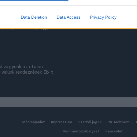
evice identifiers in apps.
o allow Google to enable storage related to functionality of the website
Data Deletion
Data Access
Privacy Policy
ól épül új stadion Nyíregyházán
o allow Google to enable storage related to personalization.
o allow Google to enable storage related to security, including
cation functionality and fraud prevention, and other user protection.
i vagyunk az etalon
 velünk rendeznének Eb-t
Médiaajánlat
Impresszum
Szerzői jogok
PR-Archívum
Kommentszabályzat
Kapcsolat