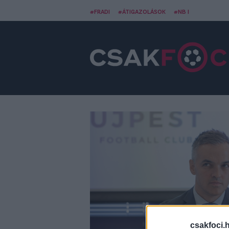
#FRADI
#ÁTIGAZOLÁSOK
#NB I
csakfoci.