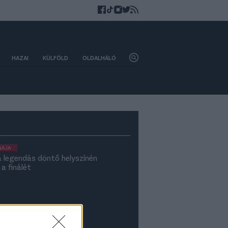
HAZAI
KÜLFÖLD
OLDALHÁLÓ
GÁJA
a legendás döntő helyszínén
a finálét
SED
 Haladás stadionja