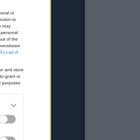
sonal or
ection to
ou may
 personal
out of the
 downstream
B’s List of
er and store
to grant or
ed purposes