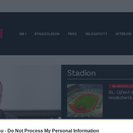
NB I
ÁTIGAZOLÁSOK
FRISS
VÁLOGATOTT
INTERJÚK
Stadion
BAJNOKOK LI
BL: Újfent 
rendezhetik 
UNCATEGORI
Elkészült a
hu -
Do Not Process My Personal Information