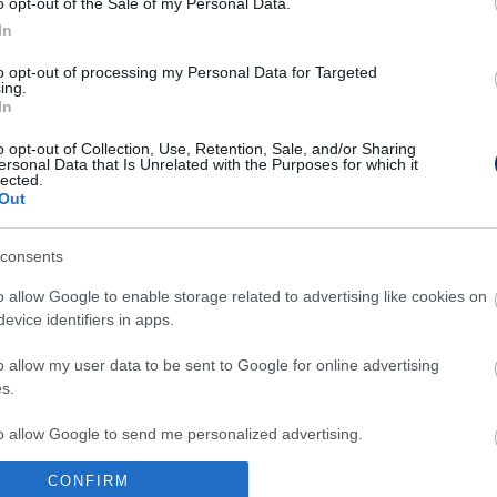
o opt-out of the Sale of my Personal Data.
phat az NB II-es klub,
In
etnek a lelátó felújítására
to opt-out of processing my Personal Data for Targeted
ing.
In
o opt-out of Collection, Use, Retention, Sale, and/or Sharing
ersonal Data that Is Unrelated with the Purposes for which it
diont az NB I-be vágyó
lected.
 részletek
Out
consents
o allow Google to enable storage related to advertising like cookies on
az egyik újonc is költözhet
evice identifiers in apps.
nek albérletben
o allow my user data to be sent to Google for online advertising
s.
to allow Google to send me personalized advertising.
ér a Vidi a saját stadionjába
CONFIRM
o allow Google to enable storage related to analytics like cookies on