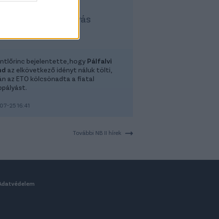
Szentlőrinc
Új középpályás
ntlőrinc bejelentette, hogy
Pálfalvi
nd
az elkövetkező idényt náluk tölti,
n az ETO kölcsönadta a fiatal
pályást.
07-25 16:41
További NB II hírek
Adatvédelem