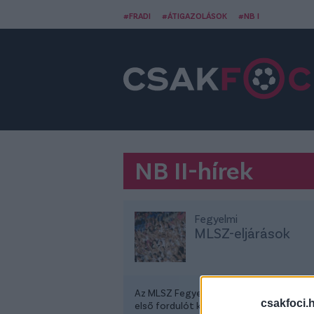
#FRADI
#ÁTIGAZOLÁSOK
#NB I
NB II-hírek
Fegyelmi
MLSZ-eljárások
Az MLSZ Fegyelmi Bizottsága (FEB) már
csakfoci.
első fordulót követően munkához látot