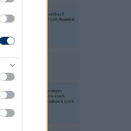
K bejelentette, hogy a következő
t kölcsönben a Csákvárnál tölti
Komlósi
e
.
07-26 16:42
Szeged
Új szélső
ged Tiszakécske elleni bajnokiján
őséget kapott az NB II-ben a szerb
ső
Milos Zekic
. A 22 éves játékos a szerb
ilac csapatától érkezett.
07-26 09:33