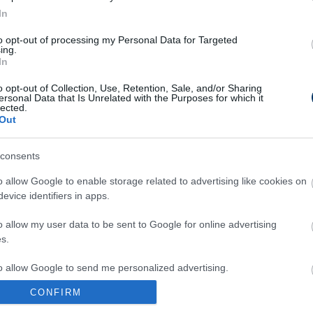
In
Piros lapot kapott Tímár Krisztián az Ajka-
A DVT
to opt-out of processing my Personal Data for Targeted
KTE NB II-es meccsen, miután
idény
ing.
.
összeszólalkozott a hazaiak kispadjával.
Benc
In
o opt-out of Collection, Use, Retention, Sale, and/or Sharing
EK
RÉSZLETEK
2026-07-26 17:08
2026-
ersonal Data that Is Unrelated with the Purposes for which it
lected.
Out
BVSC-Zugló
Új érkezők
consents
o allow Google to enable storage related to advertising like cookies on
evice identifiers in apps.
ete,
A BVSC-Zugló csapatában folytatja
A Sze
o allow my user data to be sent to Google for online advertising
 a 19
pályafutását
Farkas Balázs
, aki kölcsön után
lehet
s.
végleg a klubnál maradt. A Kazincbarcika
szél
elleni bajnokin keretben volt még
Igricz
Tekst
Mihály
és
Ominger Gergő
is.
to allow Google to send me personalized advertising.
2026-07-26 09:40
2026-
CONFIRM
o allow Google to enable storage related to analytics like cookies on