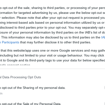
bizottsága.
telje
megít
to opt-out of the sale, sharing to third parties, or processing of your per
formation for targeted advertising by us, please use the below opt-out s
EK
RÉSZLETEK
2026-07-29 14:37
2026-
r selection. Please note that after your opt-out request is processed y
eing interest-based ads based on personal information utilized by us or
disclosed to third parties prior to your opt-out. You may separately opt-
Karcag
losure of your personal information by third parties on the IAB’s list of
en
Asztalos Karcagon
. This information may also be disclosed by us to third parties on the
IA
Participants
that may further disclose it to other third parties.
 that this website/app uses one or more Google services and may gath
 be,
A Karcag bejelentette, hogy a DVSC-vel való
Mindö
including but not limited to your visit or usage behaviour. You may click 
kooperáció keretében
Asztalos Noel
náluk
máso
 to Google and its third-party tags to use your data for below specifi
folytatja a következő idényben.
talál
ogle consent section.
nben
2026-07-28 15:17
2026-
l Data Processing Opt Outs
o opt-out of the Sharing of my personal data.
Balhé a meccs végén
In
Tímárt kiállították
o opt-out of the Sale of my Personal Data.