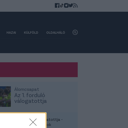
HAZAI
KÜLFÖLD
OLDALHÁLÓ
Álomcsapat
Az 1. forduló
válogatottja
z NB II 1. fordulójának válogatottja -
gyűjtöttük, mely játékosok