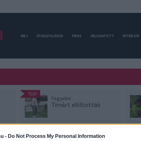
NB I
ÁTIGAZOLÁSOK
FRISS
VÁLOGATOTT
INTERJÚK
TOP
Fegyelmi
Tímárt eltiltották
 az
A KTE piros lapot vezetőedzőjéről, Tímár
Itt a
hu -
Do Not Process My Personal Information
t:
Krisztiánról döntött az MLSZ fegyelmi
össze