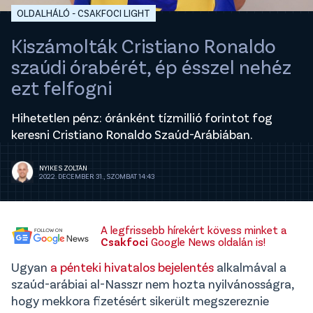
OLDALHÁLÓ - CSAKFOCI LIGHT
Kiszámolták Cristiano Ronaldo
szaúdi órabérét, ép ésszel nehéz
ezt felfogni
Hihetetlen pénz: óránként tízmillió forintot fog
keresni Cristiano Ronaldo Szaúd-Arábiában.
NYIKES ZOLTÁN
2022. DECEMBER 31., SZOMBAT 14:43
A legfrissebb hírekért kövess minket a
Csakfoci
Google News oldalán is!
Ugyan
a pénteki hivatalos bejelentés
alkalmával a
szaúd-arábiai al-Nasszr nem hozta nyilvánosságra,
hogy mekkora fizetésért sikerült megszereznie