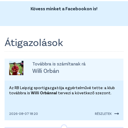
Kövess minket a Facebookon is!
Átigazolások
Továbbra is számítanak rá
Willi Orbán
Az RB Leipzig sportigazgatója egyértelművé tette: a klub
továbbra is
Willi Orbánnal
tervezi a következő szezont.
2026-08-07 18:20
RÉSZLETEK