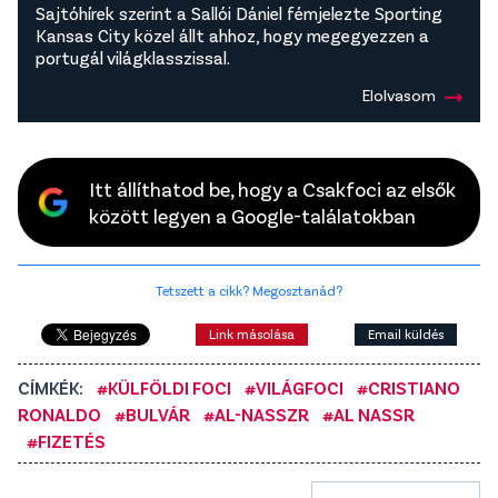
Sajtóhírek szerint a Sallói Dániel fémjelezte Sporting
Kansas City közel állt ahhoz, hogy megegyezzen a
portugál világklasszissal.
Elolvasom
Itt állíthatod be, hogy a Csakfoci az elsők
között legyen a Google-találatokban
Tetszett a cikk? Megosztanád?
Link másolása
Email küldés
CÍMKÉK:
#KÜLFÖLDI FOCI
#VILÁGFOCI
#CRISTIANO
RONALDO
#BULVÁR
#AL-NASSZR
#AL NASSR
#FIZETÉS