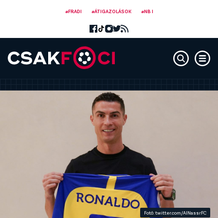
#FRADI
#ÁTIGAZOLÁSOK
#NB I
Fotó: twitter.com/AlNassrFC