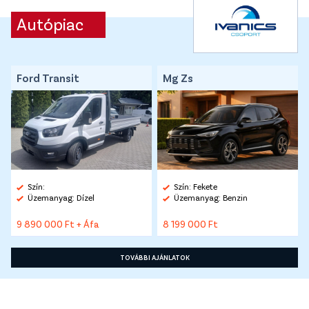
Autópiac
Ford Transit
Mg Zs
Szín:
Szín: Fekete
Üzemanyag: Dízel
Üzemanyag: Benzin
9 890 000 Ft + Áfa
8 199 000 Ft
TOVÁBBI AJÁNLATOK