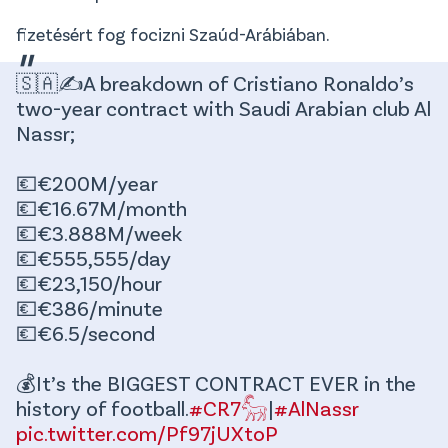
fizetésért fog focizni Szaúd-Arábiában.
🇸🇦✍️A breakdown of Cristiano Ronaldo’s
two-year contract with Saudi Arabian club Al
Nassr;
💶€200M/year
💶€16.67M/month
💶€3.888M/week
💶€555,555/day
💶€23,150/hour
💶€386/minute
💶€6.5/second
💰It’s the BIGGEST CONTRACT EVER in the
history of football.
#CR7𓃵
|
#AlNassr
pic.twitter.com/Pf97jUXtoP