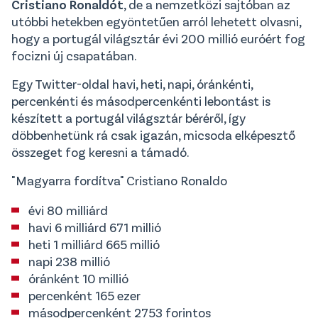
Cristiano Ronaldót
, de a nemzetközi sajtóban az
utóbbi hetekben egyöntetűen arról lehetett olvasni,
hogy a portugál világsztár évi 200 millió euróért fog
focizni új csapatában.
Egy Twitter-oldal havi, heti, napi, óránkénti,
percenkénti és másodpercenkénti lebontást is
készített a portugál világsztár béréről, így
döbbenhetünk rá csak igazán, micsoda elképesztő
összeget fog keresni a támadó.
"Magyarra fordítva" Cristiano Ronaldo
évi 80 milliárd
havi 6 milliárd 671 millió
heti 1 milliárd 665 millió
napi 238 millió
óránként 10 millió
percenként 165 ezer
másodpercenként 2753 forintos