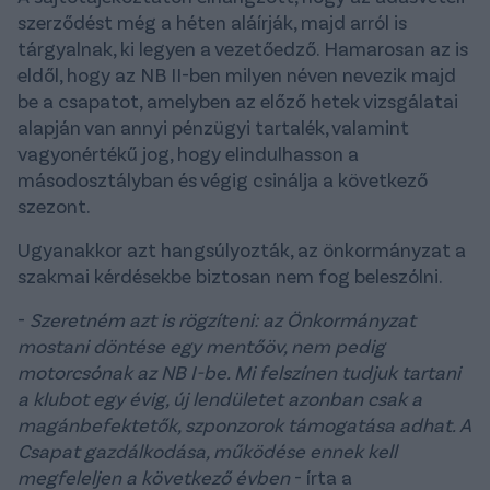
szerződést még a héten aláírják, majd arról is
tárgyalnak, ki legyen a vezetőedző. Hamarosan az is
eldől, hogy az NB II-ben milyen néven nevezik majd
be a csapatot, amelyben az előző hetek vizsgálatai
alapján van annyi pénzügyi tartalék, valamint
vagyonértékű jog, hogy elindulhasson a
másodosztályban és végig csinálja a következő
szezont.
Ugyanakkor azt hangsúlyozták, az önkormányzat a
szakmai kérdésekbe biztosan nem fog beleszólni.
-
Szeretném azt is rögzíteni: az Önkormányzat
mostani döntése egy mentőöv, nem pedig
motorcsónak az NB I-be. Mi felszínen tudjuk tartani
a klubot egy évig, új lendületet azonban csak a
magánbefektetők, szponzorok támogatása adhat. A
Csapat gazdálkodása, működése ennek kell
megfeleljen a következő évben
- írta a