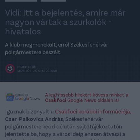
Vidi: Itt a bejelentés, amire már
nagyon vártak a szurkolók -
hivatalos
A klub megmenekült, erről Székesfehérvár
polgármestere beszélt.
CSAKFOCI.HU
2025. JÚNIUS 10., KEDD 15:26
A legfrissebb hírekért kövess minket a
Csakfoci
Google News oldalán is!
Igaznak bizonyult a
Csakfoci korábbi információja,
Cser-Palkovics András
, Székesfehérvár
polgármestere kedd délután sajtótájékoztatón
jelentette be, hogy a város ideiglenesen átveszi a