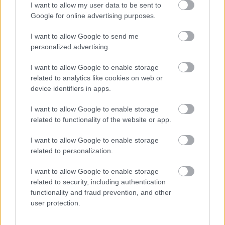
I want to allow my user data to be sent to
Google for online advertising purposes.
I want to allow Google to send me
Eldőlt: Edzőt vált a Diósgyőr - az utód
personalized advertising.
meglepetés is, meg nem is
I want to allow Google to enable storage
A Csakfoci információi szerint Valdas Dambrauskas
related to analytics like cookies on web or
vezetőedző nem marad a csapatnál.
device identifiers in apps.
Elolvasom
I want to allow Google to enable storage
related to functionality of the website or app.
Itt állíthatod be, hogy a Csakfoci az elsők
I want to allow Google to enable storage
között legyen a Google-találatokban
related to personalization.
I want to allow Google to enable storage
related to security, including authentication
Tetszett a cikk? Megosztanád?
functionality and fraud prevention, and other
user protection.
Link másolása
Email küldés