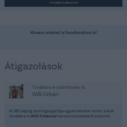
TOVÁBBI AJÁNLATOK
Kövess minket a Facebookon is!
Átigazolások
Továbbra is számítanak rá
Willi Orbán
Az RB Leipzig sportigazgatója egyértelművé tette: a klub
továbbra is
Willi Orbánnal
tervezi a következő szezont.