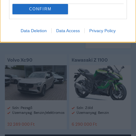
CÍMKÉK:
#MAGYAR FOCI
#NB I
#FEHÉRVÁR
#CSER-
CONFIRM
PALKOVICS ANDRÁS
Data Deletion
Data Access
Privacy Policy
Autópiac
Volvo Xc90
Kawasaki Z 1100
Szín: Pezsgő
Szín: Zöld
Üzemanyag: Benzin/elektromos
Üzemanyag: Benzin
32 289 000 Ft
6 290 000 Ft