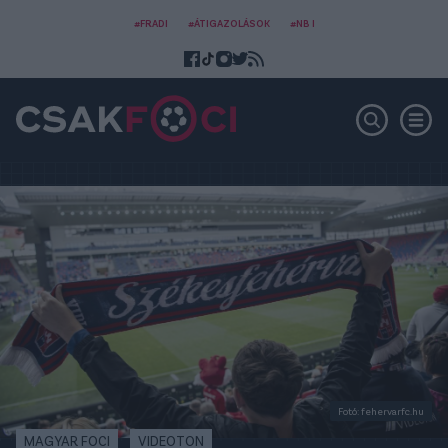
#FRADI
#ÁTIGAZOLÁSOK
#NB I
Fotó: fehervarfc.hu
MAGYAR FOCI
VIDEOTON