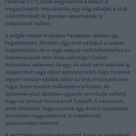
Fehérvár FC-t, ezzel megmentve a klubot a
megszűnéstől. Hozzátette, egy évig vállalják a klub
működtetését és gyorsan szeretnének új
tulajdonost találni.
A polgármester hivatalos Facebook-oldalán így
fogalmazott:
Röviden: Egy évre vállaljuk a csapat
tulajdonlását, de a nagy csapat működtetéséhez az
önkormányzat nem kíván pénzügyi forrást
biztosítani, valamint, ha egy év alatt nem találunk új
tulajdonost, vagy olyan szponzori kört, hogy fedezve
legyen minden kiadás, akkor az önkormányzat nem
fogja tudni tovább működtetni a klubot. Az
önkormányzat tartósan ugyanis nem tudja vállalni,
hogy mi tartsuk fenn a profi futballt. A maximum,
amit tehetünk, hogy nyerünk egy évet a csapatnak,
és közben megpróbálunk új tulajdonost,
szponzorokat szerezni.
A sajtótájékoztatón elhangzott, hogy az adásvételi