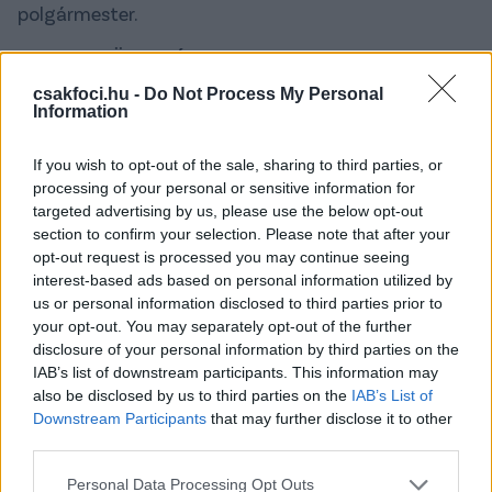
polgármester.
A TELJES KÖZLEMÉNY
csakfoci.hu -
Do Not Process My Personal
Information
If you wish to opt-out of the sale, sharing to third parties, or
processing of your personal or sensitive information for
targeted advertising by us, please use the below opt-out
section to confirm your selection. Please note that after your
opt-out request is processed you may continue seeing
interest-based ads based on personal information utilized by
us or personal information disclosed to third parties prior to
your opt-out. You may separately opt-out of the further
disclosure of your personal information by third parties on the
IAB’s list of downstream participants. This information may
also be disclosed by us to third parties on the
IAB’s List of
Mint ismert, a Fehérvár kiesése után az addigi
Downstream Participants
that may further disclose it to other
tulajdonos,
Garancsi István
1 forintért felajánlotta
third parties.
a klubot a város önkormányzatának, ezek után
kezdődtek a tárgyalássorozatok, Cser-Palkovics
Please note that this website/app uses one or more Google
Personal Data Processing Opt Outs