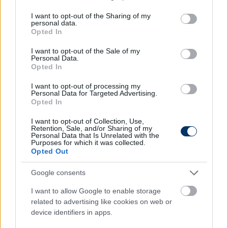
András polgármester pedig kifejezte
services and may gather and store information including but
not limited to your visit or usage behaviour. You may click to
I want to opt-out of the Sharing of my
elköteleződését a Vidi megmentése mellett. A
personal data.
grant or deny consent to Google and its third-party tags to
tulajdonosváltás kedd délutánra lett hivatalos.
Opted In
use your data for below specified purposes in below Google
consent section.
Már most pörögnek a csapatok az átigazolási
I want to opt-out of the Sale of my
Personal Data.
piacon. Folyamatosan frissülő rovatunkban
Opted In
ezúttal is mindig mindent megtalálsz - csak
kattints ide és böngészd a híreket egy nap
I want to opt-out of processing my
Personal Data for Targeted Advertising.
többször is.
Opted In
Olvastad már?
I want to opt-out of Collection, Use,
Retention, Sale, and/or Sharing of my
Personal Data that Is Unrelated with the
Purposes for which it was collected.
Opted Out
Google consents
I want to allow Google to enable storage
related to advertising like cookies on web or
device identifiers in apps.