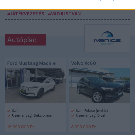
CÍMKÉK:
#MAGYAR FOCI
#NB I
#JÁTÉKVEZETŐK
#JÁTÉKVEZETÉS
#VAD II ISTVÁN
Autópiac
Ford Mustang Mach-e
Volvo Xc60
Szín:
Szín: Fekete (metál)
Üzemanyag: Elektromos
Üzemanyag: Dízel
18 690 000 Ft
8 399 000 Ft