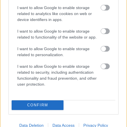
legjobb fiataljairól
I want to allow Google to enable storage
related to analytics like cookies on web or
A Csakfoci arra volt kíváncsi, mivel tűntek ki az NB I-
device identifiers in apps.
es csapatoknál ebben a szezonban a legtöbbet
játszó fiatalok, és hogy milyen kritikák tudják segíteni
I want to allow Google to enable storage
őket abban, hogy ne csak egy jól kifutott évről legyen
szó a karrierjükben. Honlapunknak a fiatalokat
related to functionality of the website or app.
legjobban ismerő szakember, az U21-es válogatott
szövetségi edzője, Szélesi Zoltán elemzett.
I want to allow Google to enable storage
related to personalization.
Elolvasom
I want to allow Google to enable storage
related to security, including authentication
functionality and fraud prevention, and other
Itt állíthatod be, hogy a Csakfoci az elsők
user protection.
között legyen a Google-találatokban
CONFIRM
Tetszett a cikk? Megosztanád?
Link másolása
Email küldés
Data Deletion
Data Access
Privacy Policy