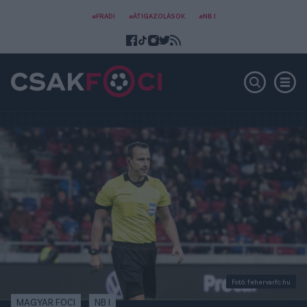
#FRADI
#ÁTIGAZOLÁSOK
#NB I
Fotó: fehervarfc.hu
MAGYAR FOCI
NB I