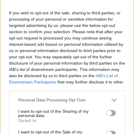
BL csoportkörében 2010 és 2015 között hat
találkozót vezetett. 2012-ben alapvonali
If you wish to opt-out of the sale, sharing to third parties, or
processing of your personal or sensitive information for
játékvezetőként szerepelt a Kassai Viktor vezette
targeted advertising by us, please use the below opt-out
csapatban a lengyel–ukrán közös rendezésű Európa-
section to confirm your selection. Please note that after your
bajnokságon. Az Ukrajna–Anglia mérkőzésen nem
opt-out request is processed you may continue seeing
jelezte, hogy a labda teljes terjedelmével áthaladt a
interest-based ads based on personal information utilized by
gólvonalon – később kiderült, hogy az akció
us or personal information disclosed to third parties prior to
leshelyzetből indult.
your opt-out. You may separately opt-out of the further
disclosure of your personal information by third parties on the
Vad II István családjában több futballhoz kötődő
IAB’s list of downstream participants. This information may
személy is van. Édesapja, idősebb Vad István szintén
also be disclosed by us to third parties on the
IAB’s List of
FIFA-játékvezető volt, korábban az élvonalban is
Downstream Participants
that may further disclose it to other
third parties.
futballozott. Húga, Vad Anita női FIFA-
asszisztensként dolgozik, és 2024 őszén a férfi NB
Please note that this website/app uses one or more Google
Personal Data Processing Opt Outs
I-ben is bemutatkozott.
services and may gather and store information including but
not limited to your visit or usage behaviour. You may click to
I want to opt-out of the Sharing of my
personal data.
grant or deny consent to Google and its third-party tags to
Opted In
use your data for below specified purposes in below Google
A legújabb szavazásunk az alábbi kérdést tettük
consent section.
I want to opt-out of the Sale of my