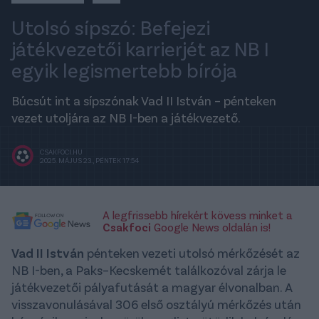
Utolsó sípszó: Befejezi
játékvezetői karrierjét az NB I
egyik legismertebb bírója
Búcsút int a sípszónak Vad II István – pénteken
vezet utoljára az NB I-ben a játékvezető.
CSAKFOCI.HU
2025. MÁJUS 23., PÉNTEK 17:54
A legfrissebb hírekért kövess minket a
Csakfoci
Google News oldalán is!
Vad II István
pénteken vezeti utolsó mérkőzését az
NB I-ben, a Paks–Kecskemét találkozóval zárja le
játékvezetői pályafutását a magyar élvonalban. A
visszavonulásával 306 első osztályú mérkőzés után