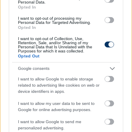
fel: Szombaton eldől a bajnoki cím sorsa az NB I-
Personal Data.
Opted In
ben. Melyik csapat emelheti magasba a
trófeát?
Kattints és szavazz itt!
I want to opt-out of processing my
Personal Data for Targeted Advertising.
Opted In
Olvastad már?
I want to opt-out of Collection, Use,
Retention, Sale, and/or Sharing of my
Personal Data that Is Unrelated with the
Purposes for which it was collected.
Opted Out
Google consents
I want to allow Google to enable storage
related to advertising like cookies on web or
device identifiers in apps.
I want to allow my user data to be sent to
Google for online advertising purposes.
Tóth Alex, a diósgyőri ágyúgolyó és az
I want to allow Google to send me
ETO csibésze – nagyelemzés az NB I
personalized advertising.