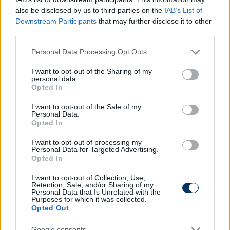
FRISSÍTÉS: Az MLSZ hivatalosan is
bejelentette
also be disclosed by us to third parties on the
IAB’s List of
Downstream Participants
that may further disclose it to other
hétfőn délután, hogy Németh kidőlt a sorból
third parties.
sérülése miatt, így nem léphet pályára a belgák
elleni keddi U21-es Eb-selejtezőn, az Új Hidegkuti
Please note that this website/app uses one or more Google
Personal Data Processing Opt Outs
Nándor Stadionban.
services and may gather and store information including but
not limited to your visit or usage behaviour. You may click to
I want to opt-out of the Sharing of my
personal data.
Olvastad már?
grant or deny consent to Google and its third-party tags to
Opted In
use your data for below specified purposes in below Google
consent section.
I want to opt-out of the Sale of my
Personal Data.
Opted In
I want to opt-out of processing my
Personal Data for Targeted Advertising.
Opted In
I want to opt-out of Collection, Use,
Retention, Sale, and/or Sharing of my
Personal Data that Is Unrelated with the
Purposes for which it was collected.
Opted Out
Gera az U21-es válogatott skóciai
Google consents