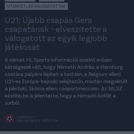
UTÁNPÓTLÁS-VÁLOGATOTTAK
U21: Újabb csapás Gera
csapatának - elveszítette a
válogatott az egyik legjobb
játékosát
A német HL Sports információi szerint erősen
kétségessé vált, hogy Németh András, a Hamburg
csatára pályára léphet-e kedden, a Belgium elleni
U21-es Európa-bajnoki selejtezőn, miután megsérült
a pénteki, Skócia elleni csoportmeccsen. Az MLSZ
később be is jelentette, hogy a támadó kidőlt a
sorból.
CSAKFOCI.HU
2023. OKTÓBER 16., HÉTFŐ 13:56