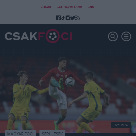
#FRADI
#ÁTIGAZOLÁSOK
#NB I
Fotó: MLSZ
MAGYAR FOCI
SÉRÜLÉSEK