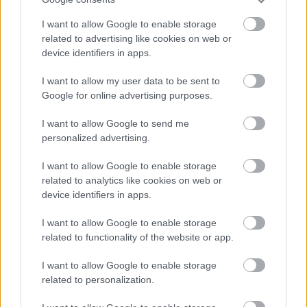
veresége után: "Ez volt ennek a
I want to allow Google to enable storage
korosztálynak az eddigi legrosszabb
related to advertising like cookies on web or
mérkőzése"
device identifiers in apps.
Gera Zoltán szerint a péntekinél sokkal
I want to allow my user data to be sent to
összeszedettebb teljesítmény kell a belgák ellen.
Google for online advertising purposes.
Elolvasom
I want to allow Google to send me
personalized advertising.
I want to allow Google to enable storage
Itt állíthatod be, hogy a Csakfoci az elsők
related to analytics like cookies on web or
között legyen a Google-találatokban
device identifiers in apps.
I want to allow Google to enable storage
Tetszett a cikk? Megosztanád?
related to functionality of the website or app.
Link másolása
Email küldés
I want to allow Google to enable storage
related to personalization.
CÍMKÉK:
#SÉRÜLÉSEK
#U21-ES VÁLOGATOTT