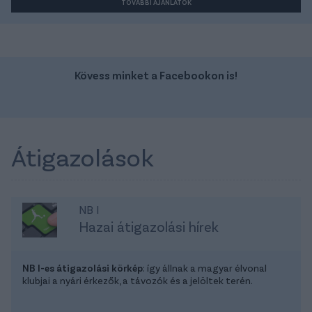
TOVÁBBI AJÁNLATOK
Kövess minket a Facebookon is!
Átigazolások
NB I
Hazai átigazolási hírek
NB I-es átigazolási körkép
: így állnak a magyar élvonal
klubjai a nyári érkezők, a távozók és a jelöltek terén.