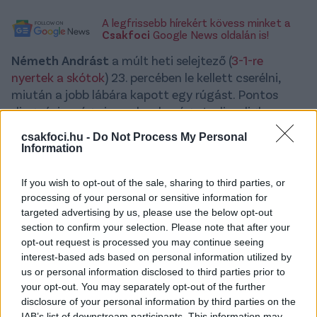
A legfrissebb hírekért kövess minket a
Csakfoci
Google News oldalán is!
Németh Andrást
a múlt heti selejtező (
3-1-re
nyertek a skótok
) 23. percében le kellett cserélni,
miután a jobb lábára kapott egy rúgást. Pontos
diagnózis még nincs, de a lap úgy tudja, aligha
léphet majd pályára a keddi, Belgium elleni
csakfoci.hu -
Do Not Process My Personal
budapesti talákozón a magyar csapat egyik
Information
legeredményesebb játékosa.
If you wish to opt-out of the sale, sharing to third parties, or
A 20 éves, már a felnőtt válogatottban is
processing of your personal or sensitive information for
bemutatkozott hamburgi légióst komoly
targeted advertising by us, please use the below opt-out
balszerencse sújtja az elmúlt időben, áprilisban
section to confirm your selection. Please note that after your
például bokatörést szenvedett, és több mint két
opt-out request is processed you may continue seeing
hónapig nem játszhatott.
interest-based ads based on personal information utilized by
us or personal information disclosed to third parties prior to
A magyar csatár ebben a szezonban hét alkalommal
your opt-out. You may separately opt-out of the further
disclosure of your personal information by third parties on the
lépett pályára a Bundesliga 2-ben.
IAB’s list of downstream participants. This information may