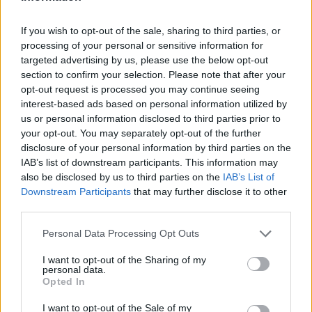
– A közérzete hullámzó volt, volt egy nagyobb
If you wish to opt-out of the sale, sharing to third parties, or
ütközése, azt még egy kicsit fájlalja, de részt vett
processing of your personal or sensitive information for
minden foglalkozáson, akár kezdőként is bevethető
targeted advertising by us, please use the below opt-out
lesz
– mondta a szakember. Szélesi Zoltán szerint a
section to confirm your selection. Please note that after your
múlt heti felkészülési mérkőzéshez képest leginkább
opt-out request is processed you may continue seeing
pontosságban és döntésekben kell fejlődni, szeretné,
interest-based ads based on personal information utilized by
us or personal information disclosed to third parties prior to
ha a csapata győzelemre játszana. –
your opt-out. You may separately opt-out of the further
Összességében két edzés után sokat kaptam vissza
disclosure of your personal information by third parties on the
a srácoktól Moldova ellen, de a befejezéseknél sok
IAB’s list of downstream participants. This information may
hiányzott pontosságban és érintésekben, illetve
also be disclosed by us to third parties on the
IAB’s List of
döntésekben, hogy mikor cselezek, mikor passzolok,
Downstream Participants
that may further disclose it to other
mikor lövök, mikor tolok még egyet. Tehát nem elég
third parties.
ott lenni és jelen lenni az ellenfél kapujának
Please note that this website/app uses one or more Google
Personal Data Processing Opt Outs
előterében, ha vannak olyan helyzeteink, amik gólra
services and may gather and store information including but
hivatottak, azt meg kell próbálni gólra is váltani.
not limited to your visit or usage behaviour. You may click to
I want to opt-out of the Sharing of my
Próbáljuk az ellenfél kapuját veszélyeztetni tehát
personal data.
grant or deny consent to Google and its third-party tags to
Opted In
győzelemre szeretném hogy játsszanak
–
use your data for below specified purposes in below Google
fogalmazott a szakvezető az M1-nek.
consent section.
I want to opt-out of the Sale of my