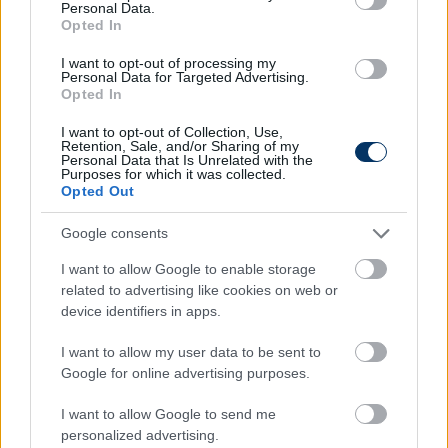
Personal Data.
Opted In
Jelenleg 13 mérkőzés óta veretlen a magyar
válogatott. Meddig tarthat ez a remek széria?
I want to opt-out of processing my
Kattints és szavazz!
Personal Data for Targeted Advertising.
Opted In
Olvastad már?
I want to opt-out of Collection, Use,
Retention, Sale, and/or Sharing of my
Personal Data that Is Unrelated with the
Purposes for which it was collected.
Opted Out
Google consents
I want to allow Google to enable storage
related to advertising like cookies on web or
device identifiers in apps.
I want to allow my user data to be sent to
Google for online advertising purposes.
Rossi: "Remélem, nem haragítom
I want to allow Google to send me
magamra a Fradi-szurkolókat, de..." –
personalized advertising.