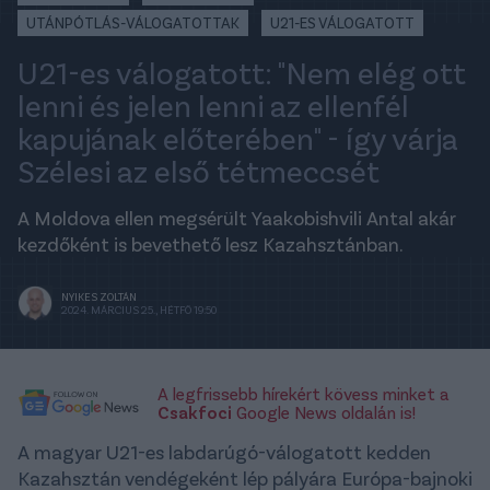
UTÁNPÓTLÁS-VÁLOGATOTTAK
U21-ES VÁLOGATOTT
U21-es válogatott: "Nem elég ott
lenni és jelen lenni az ellenfél
kapujának előterében" - így várja
Szélesi az első tétmeccsét
A Moldova ellen megsérült Yaakobishvili Antal akár
kezdőként is bevethető lesz Kazahsztánban.
NYIKES ZOLTÁN
2024. MÁRCIUS 25., HÉTFŐ 19:50
A legfrissebb hírekért kövess minket a
Csakfoci
Google News oldalán is!
A magyar U21-es labdarúgó-válogatott kedden
Kazahsztán vendégeként lép pályára Európa-bajnoki