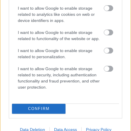
nagyon fontos kérése van a
kapitánynak a kapuskérdés kapcsán
I want to allow Google to enable storage
related to analytics like cookies on web or
Rossinak egyelőre fogalma sincs, ki lesz a kezdőkapus
device identifiers in apps.
az Eb-n, de arra kéri a szurkolókat, akárhogyan is lesz,
támogassák a döntését.
I want to allow Google to enable storage
related to functionality of the website or app.
Elolvasom
I want to allow Google to enable storage
related to personalization.
I want to allow Google to enable storage
related to security, including authentication
Itt állíthatod be, hogy a Csakfoci az elsők
functionality and fraud prevention, and other
között legyen a Google-találatokban
user protection.
Tetszett a cikk? Megosztanád?
CONFIRM
Link másolása
Email küldés
Data Deletion
Data Access
Privacy Policy
CÍMKÉK:
#U21-ES VÁLOGATOTT
#UTÁNPÓTLÁS-