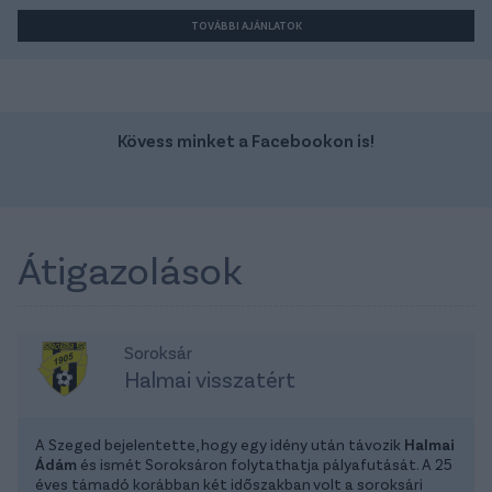
TOVÁBBI AJÁNLATOK
Kövess minket a Facebookon is!
Átigazolások
Soroksár
Halmai visszatért
A Szeged bejelentette, hogy egy idény után távozik
Halmai
Ádám
és ismét Soroksáron folytathatja pályafutását. A 25
éves támadó korábban két időszakban volt a soroksári