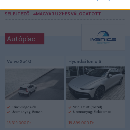
VÁLOGATOTT
#SZÉLESI ZOLTÁN
#U21-ES EB-
SELEJTEZŐ
#MAGYAR U21-ES VÁLOGATOTT
Autópiac
Volvo Xc40
Hyundai Ioniq 6
Szín: Világoskék
Szín: Ezüst (metál)
Üzemanyag: Benzin
Üzemanyag: Elektromos
13 319 000 Ft
19 899 000 Ft