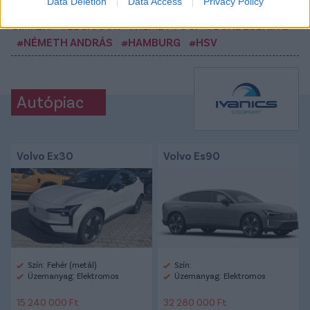
Data Deletion
Data Access
Privacy Policy
CÍMKÉK:
#LÉGIÓSOK
#NÉMET FOCI
#BUNDESLIGA 2
#NÉMETH ANDRÁS
#HAMBURG
#HSV
Autópiac
Volvo Ex30
Volvo Es90
Szín: Fehér (metál)
Szín:
Üzemanyag: Elektromos
Üzemanyag: Elektromos
15 240 000 Ft
32 280 000 Ft