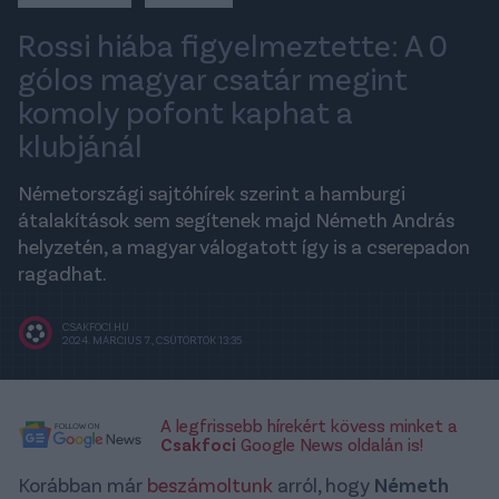
Rossi hiába figyelmeztette: A 0
gólos magyar csatár megint
komoly pofont kaphat a
klubjánál
Németországi sajtóhírek szerint a hamburgi
átalakítások sem segítenek majd Németh András
helyzetén, a magyar válogatott így is a cserepadon
ragadhat.
CSAKFOCI.HU
2024. MÁRCIUS 7., CSÜTÖRTÖK 13:35
A legfrissebb hírekért kövess minket a
Csakfoci
Google News oldalán is!
Korábban már
beszámoltunk
arról, hogy
Németh