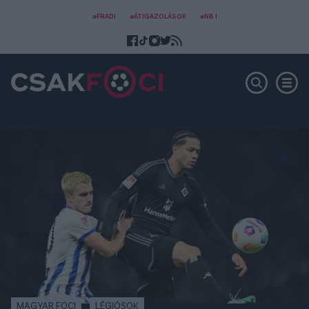
#FRADI
#ÁTIGAZOLÁSOK
#NB I
MAGYAR FOCI
LÉGIÓSOK