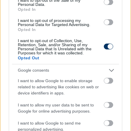
abban a nem túl rózsás helyzetben, amiben eddig is
I want to opt-out of the Sale of my
Personal Data.
volt. Ami a jelek szerint azért a teljesítményére is
Opted In
rányomja a bélyegét, hiszen
I want to opt-out of processing my
Personal Data for Targeted Advertising.
Némethnek ebben az idényben 24
Opted In
tétmeccsen összesen 1 gólpassza van, a
I want to opt-out of Collection, Use,
kapuba viszont még nem tudott találni.
Retention, Sale, and/or Sharing of my
Personal Data that Is Unrelated with the
Purposes for which it was collected.
Opted Out
Olvastad már?
Google consents
I want to allow Google to enable storage
related to advertising like cookies on web or
device identifiers in apps.
I want to allow my user data to be sent to
Google for online advertising purposes.
I want to allow Google to send me
personalized advertising.