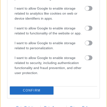
I want to allow Google to enable storage
related to analytics like cookies on web or
A legkisebb Dárdaival térne vissza a
device identifiers in apps.
Bundesliga élmezőnyébe a 2010-es
évek egyik sikercsapata
I want to allow Google to enable storage
related to functionality of the website or app.
A legkisebb Dárdai-fiú tökéletesen tudná pótolni a már
30 éves és túlterhelt Alassane Pleát a
I want to allow Google to enable storage
Mönchenglabdachnál - írják a németek.
related to personalization.
Elolvasom
I want to allow Google to enable storage
related to security, including authentication
functionality and fraud prevention, and other
Itt állíthatod be, hogy a Csakfoci az elsők
user protection.
között legyen a Google-találatokban
CONFIRM
Tetszett a cikk? Megosztanád?
Link másolása
Email küldés