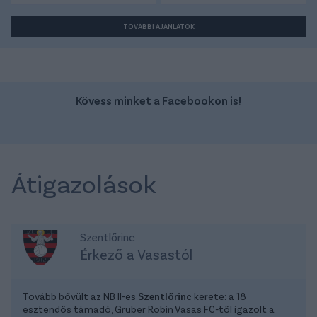
TOVÁBBI AJÁNLATOK
Kövess minket a Facebookon is!
Átigazolások
Szentlőrinc
Érkező a Vasastól
Tovább bővült az NB II-es
Szentlőrinc
kerete: a 18
esztendős támadó, Gruber Robin Vasas FC-től igazolt a