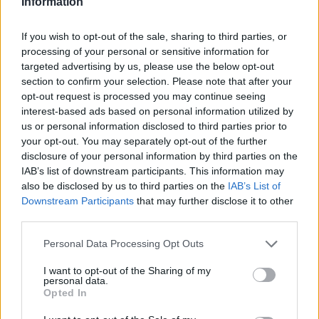
megérdemelten kapott ki egyébként a beszámolók
Information
szerint.
If you wish to opt-out of the sale, sharing to third parties, or
Jöhet a két csatár - de egyik sem magyar
processing of your personal or sensitive information for
targeted advertising by us, please use the below opt-out
Baumgart a kijózanító vereség miatt állítólag
section to confirm your selection. Please note that after your
komoly változtatásokra szánta el magát. Az
opt-out request is processed you may continue seeing
Abendblatt
c. lap beszámolója szerint a tréner
interest-based ads based on personal information utilized by
mostantól inkább a kétcsatáros felállást favorizálja
us or personal information disclosed to third parties prior to
your opt-out. You may separately opt-out of the further
majd, de az 52 éves szakember az alapember,
disclosure of your personal information by third parties on the
IAB’s list of downstream participants. This information may
Robert Glatzel mellett nem a "valódi"
also be disclosed by us to third parties on the
IAB’s List of
középcsatárt, Németh Andrást tenné a
Downstream Participants
that may further disclose it to other
third parties.
támadósorba, hanem az elsősorban
szélsőként bevethető Ransford
Please note that this website/app uses one or more Google
Personal Data Processing Opt Outs
Königsdörffer kerülne a csapatba.
services and may gather and store information including but
not limited to your visit or usage behaviour. You may click to
I want to opt-out of the Sharing of my
personal data.
grant or deny consent to Google and its third-party tags to
Opted In
Ezzel viszont a magyar támadó legalábbis maradna
use your data for below specified purposes in below Google
consent section.