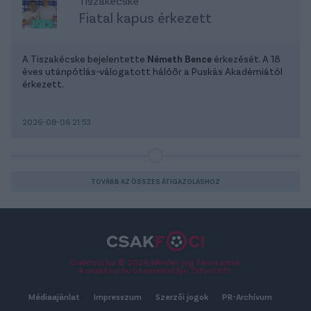
Tiszakécske
Fiatal kapus érkezett
A Tiszakécske bejelentette
Németh Bence
érkezését. A 18
éves utánpótlás-válogatott hálóőr a Puskás Akadémiától
érkezett.
2026-08-06 21:53
TOVÁBB AZ ÖSSZES ÁTIGAZOLÁSHOZ
Csakfoci.hu © 2026 Minden jog fenntartva.
A csakfoci.hu üzemeltetője: DrFoci Kft.
Médiaajánlat
Impresszum
Szerzői jogok
PR-Archívum