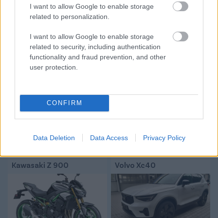
I want to allow Google to enable storage
related to personalization.
Tetszett a cikk? Megosztanád?
I want to allow Google to enable storage
related to security, including authentication
Link másolása
Email küldés
functionality and fraud prevention, and other
user protection.
CÍMKÉK:
#MAGYAR VÁLOGATOTT
#NEMZETEK LIGÁJA
#MAGYARORSZÁG
#UEFA
#NL
CONFIRM
Autópiac
Data Deletion
Data Access
Privacy Policy
Kawasaki Z 900
Volvo Xc40