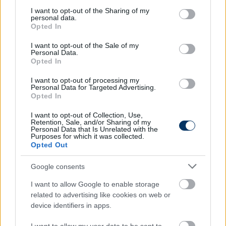
services and may gather and store information including but
not limited to your visit or usage behaviour. You may click to
I want to opt-out of the Sharing of my
ha az utánpótlás területén nincs
personal data.
grant or deny consent to Google and its third-party tags to
Opted In
összehangolt munka, ha nem egyértelműek
use your data for below specified purposes in below Google
az olyan stratégiai célok, mint a fiatal
consent section.
I want to opt-out of the Sale of my
Personal Data.
tehetségek megfelelő menedzselése, akkor
Opted In
hosszú távon nem lehet versenyképes a
magyar futball
I want to opt-out of processing my
Personal Data for Targeted Advertising.
Opted In
A bizottságtól azt várom, hogy ezekben a stratégiai
I want to opt-out of Collection, Use,
Retention, Sale, and/or Sharing of my
kérdésekben, a gyermekekkel való foglalkozásban
Personal Data that Is Unrelated with the
Purposes for which it was collected.
kijelölik a klubok és szakemberek számára a
Opted Out
megfelelő irányt.
Google consents
Olvastad már?
I want to allow Google to enable storage
related to advertising like cookies on web or
device identifiers in apps.