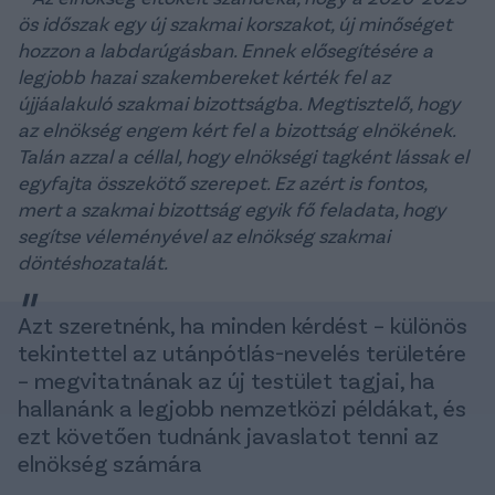
ös időszak egy új szakmai korszakot, új minőséget
hozzon a labdarúgásban. Ennek elősegítésére a
legjobb hazai szakembereket kérték fel az
újjáalakuló szakmai bizottságba. Megtisztelő, hogy
az elnökség engem kért fel a bizottság elnökének.
Talán azzal a céllal, hogy elnökségi tagként lássak el
egyfajta összekötő szerepet. Ez azért is fontos,
mert a szakmai bizottság egyik fő feladata, hogy
segítse véleményével az elnökség szakmai
döntéshozatalát.
Azt szeretnénk, ha minden kérdést – különös
tekintettel az utánpótlás-nevelés területére
– megvitatnának az új testület tagjai, ha
hallanánk a legjobb nemzetközi példákat, és
ezt követően tudnánk javaslatot tenni az
elnökség számára