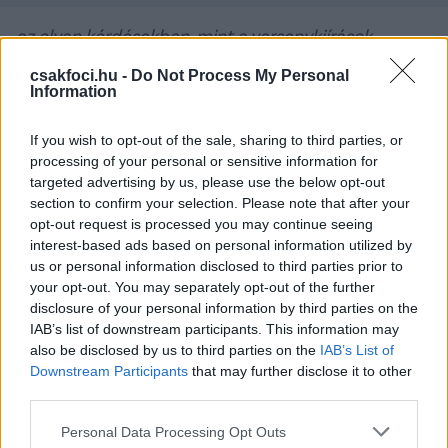
az olyan kérdésekben, mint a versenykiírások
összehangolása, a válogatott és a klubok viszonya,
csakfoci.hu -
Do Not Process My Personal
vagy az akadémiai munka
– mondta az
mlsz.hu
-
Information
nak
Nyilasi Tibor.
If you wish to opt-out of the sale, sharing to third parties, or
A korábbi magyar bajnok edző hozzátette, a tagok
processing of your personal or sensitive information for
munkájának összehangolása nem lesz egyszerű
targeted advertising by us, please use the below opt-out
feladat, hiszen mindenki elfoglalt szakember,
section to confirm your selection. Please note that after your
misszióként, küldetésként kezeli új feladatát. A
opt-out request is processed you may continue seeing
legfontosabb, hogy a felhalmozott tudás és
interest-based ads based on personal information utilized by
tapasztalat a döntéshozatalok előtt megjelenjen az
us or personal information disclosed to third parties prior to
your opt-out. You may separately opt-out of the further
előkészítésben.
disclosure of your personal information by third parties on the
–
Úgy gondolom, hogy a labdarúgás minősége
IAB’s list of downstream participants. This information may
also be disclosed by us to third parties on the
IAB’s List of
elsősorban a klubok munkáján múlik, nem a
Downstream Participants
that may further disclose it to other
szövetségén. Sehol nem a szövetség mondja meg a
third parties.
profi kluboknak, mit hogyan csináljanak. Ugyanakkor
az is igaz, hogy
Please note that this website/app uses one or more Google
Personal Data Processing Opt Outs