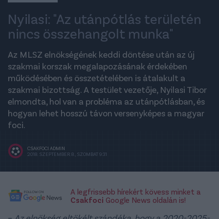
Nyilasi: "Az utánpótlás területén
nincs összehangolt munka"
Az MLSZ elnökségének keddi döntése után az új
szakmai korszak megalapozásának érdekében
működésében és összetételében is átalakult a
szakmai bizottság. A testület vezetője, Nyilasi Tibor
elmondta, hol van a probléma az utánpótlásban, és
hogyan lehet hosszú távon versenyképes a magyar
foci.
CSAKFOCI ADMIN
2018. SZEPTEMBER 8., SZOMBAT 9:31
A legfrissebb hírekért kövess minket a
Csakfoci
Google News oldalán is!
–
Az elnökség eltökélt szándéka, hogy a 2020-2025-