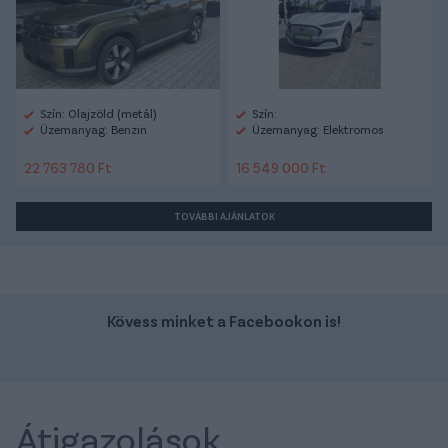
Szín: Olajzöld (metál)
Szín:
Üzemanyag: Benzin
Üzemanyag: Elektromos
22 763 780 Ft
16 549 000 Ft
TOVÁBBI AJÁNLATOK
Kövess minket a Facebookon is!
Átigazolások