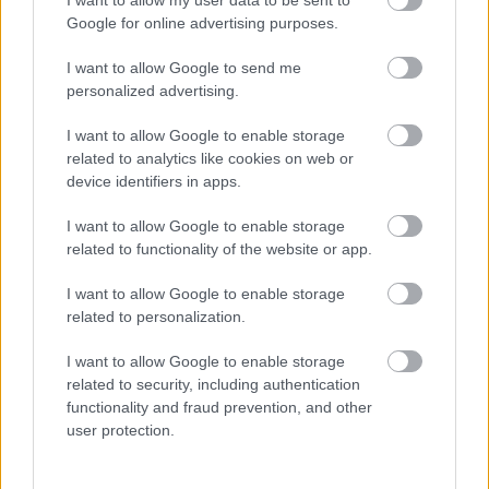
I want to allow my user data to be sent to
Google for online advertising purposes.
I want to allow Google to send me
personalized advertising.
I want to allow Google to enable storage
related to analytics like cookies on web or
device identifiers in apps.
Az MLSZ bejelentette: Dárdaival,
I want to allow Google to enable storage
Gerával és Nyilasival újulna meg a
related to functionality of the website or app.
magyar foci
I want to allow Google to enable storage
Az MLSZ elnökségének keddi döntése után új szakmai
related to personalization.
bizottságot hoztak létre, korábbi szövetségi
kapitányok mellett a Nyugat-Európában már
I want to allow Google to enable storage
bizonyított korosztály tagjaival erősödik a
related to security, including authentication
szövetség.
functionality and fraud prevention, and other
user protection.
Elolvasom