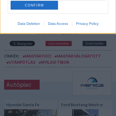
CONFIRM
Itt állíthatod be, hogy a Csakfoci az elsők
között legyen a Google-találatokban
Data Deletion
Data Access
Privacy Policy
Tetszett a cikk? Megosztanád?
Link másolása
Email küldés
CÍMKÉK:
#MAGYAR FOCI
#MAGYAR VÁLOGATOTT
#UTÁNPÓTLÁS
#NYILASI TIBOR
Autópiac
Hyundai Santa Fe
Ford Mustang Mach-e