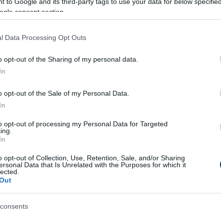
 to Google and its third-party tags to use your data for below specifi
ogle consent section.
atott labdarúgót tavaly február közepén
y év alatt 27 tétmérkőzésen hatszor volt
l Data Processing Opt Outs
ecember közepén jelentette be, hogy
közös
ttak
a játékossal, aki így szabadon igazolható
o opt-out of the Sharing of my personal data.
ult több német klubnál (Hamburger SV,
In
 legutóbb 2016-ban a SV Darmstadt 98-ban), a
o opt-out of the Sale of my Personal Data.
ólt szerzett.
In
 szerzett, ezzel a 15. helyet foglalja el a 18-
to opt-out of processing my Personal Data for Targeted
ing.
ettő esik ki, míg a 16. helyezettre osztályozó
In
o opt-out of Collection, Use, Retention, Sale, and/or Sharing
ersonal Data that Is Unrelated with the Purposes for which it
hu készített először hosszabb interjút
lected.
Out
gyarországon:
consents
terjú: "Dárdai már nem ugyanaz,