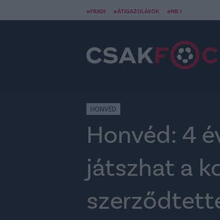
#FRADI
#ÁTIGAZOLÁSOK
#NB I
HONVÉD
Honvéd: 4 é
játszhat a k
szerződtett