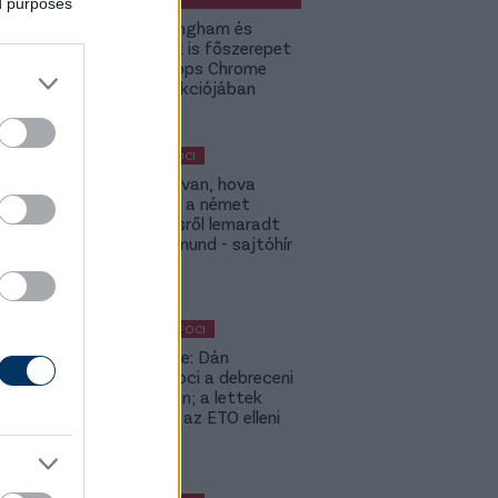
ed purposes
Jude Bellingham és
Budapest is főszerepet
kap a Topps Chrome
UCC kollekciójában
MAGYAR FOCI
ETO: Megvan, hova
igazolhat a német
szerződésről lemaradt
Tóth Rajmund - sajtóhír
KÜLFÖLDI FOCI
Lapszemle: Dán
szambafoci a debreceni
szaunában; a lettek
kevesellik az ETO elleni
előnyt