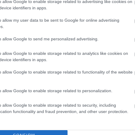
o allow Google to enable storage related to advertising like cookies on
nt aki négy éve volt" – Ben-Hatira
evice identifiers in apps.
rrarit várt Hemingwaytől
o allow my user data to be sent to Google for online advertising
 hét bajnokin és két kupamérkőzésen lépett
s.
yára a Budapest Honvéd színeiben a korábbi
esliga-sztár, Änis Ben-Hatira, aki kellemesen
to allow Google to send me personalized advertising.
lódott új állomáshelyében. A tunéziai válogatott
darúgó úgy látja, Magyarországban megvan az a
tőség, hogy felzárkózzon az európai elithez, de
o allow Google to enable storage related to analytics like cookies on
 is válaszolt a csakfoci.hu-nak, hogy milyen
evice identifiers in apps.
őnek tartja Dárdai Pált, akivel korábban már
gozott együtt a Herthánál. Interjú.
o allow Google to enable storage related to functionality of the website
Elolvasom
o allow Google to enable storage related to personalization.
o allow Google to enable storage related to security, including
Csakfoci az elsők között legyen a Google-
cation functionality and fraud prevention, and other user protection.