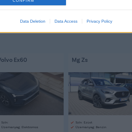
CONFIRM
Link másolása
Email küldés
#KARLSRUHE
#ÄNIS BEN-HATIRA
Data Deletion
Data Access
Privacy Policy
Volvo Ex60
Mg Zs
Szín:
Szín: Ezüst
Üzemanyag: Elektromos
Üzemanyag: Benzin