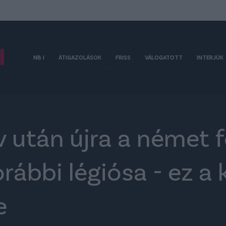
NB I
ÁTIGAZOLÁSOK
FRISS
VÁLOGATOTT
INTERJÚK
v után újra a német 
orábbi légiósa - ez a 
e