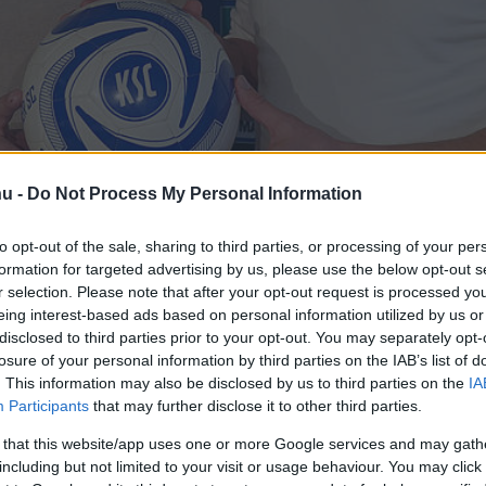
hu -
Do Not Process My Personal Information
a német másodosztályban
to opt-out of the sale, sharing to third parties, or processing of your per
r SC labdarúgócsapatához
formation for targeted advertising by us, please use the below opt-out s
r selection. Please note that after your opt-out request is processed y
eing interest-based ads based on personal information utilized by us or
disclosed to third parties prior to your opt-out. You may separately opt-
losure of your personal information by third parties on the IAB’s list of
. This information may also be disclosed by us to third parties on the
IA
rt kövess minket a
Csakfoci
Google News oldalán is!
Eze
Participants
that may further disclose it to other third parties.
onvédban futballozó 31 éves középpályással a
 that this website/app uses one or more Google services and may gath
including but not limited to your visit or usage behaviour. You may click 
 szezon végéig szóló szerződést kötöttek.