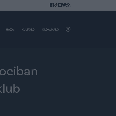
HAZAI
KÜLFÖLD
OLDALHÁLÓ
fociban
klub