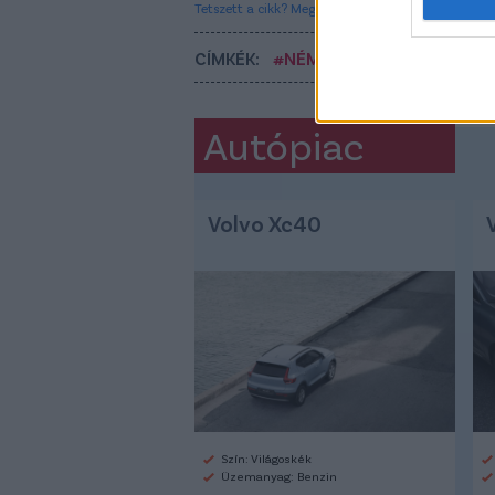
Tetszett a cikk? Megosztanád?
CÍMKÉK:
#NÉMET FOCI
#HONVÉD
Autópiac
Volvo Xc40
Szín: Világoskék
Üzemanyag: Benzin