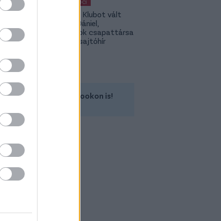
MAGYAR FOCI
Légiósok: Klubot vált
Gazdag Dániel,
világbajnok csapattársa
is lehet - sajtóhír
Kövess minket a Facebookon is!