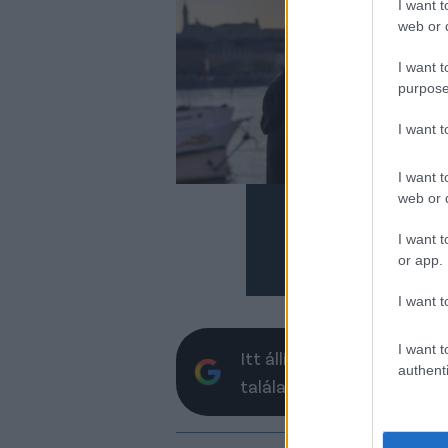
I want t
mi
web or d
Fe
I want t
Már
purpose
pál
Bund
I want 
csa
lab
lehe
I want t
arra
web or d
edz
dol
I want t
or app.
I want t
I want t
Itt állíthatod be, hogy a 
authenti
találatokban