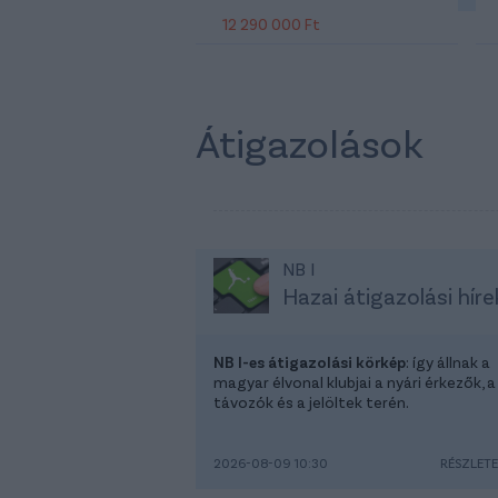
12 290 000 Ft
Átigazolások
NB I
Hazai átigazolási híre
NB I-es átigazolási körkép
: így állnak a
magyar élvonal klubjai a nyári érkezők, a
távozók és a jelöltek terén.
2026-08-09 10:30
RÉSZLET