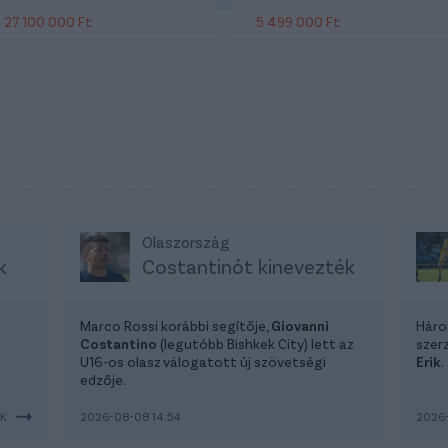
27 100 000 Ft
5 499 000 Ft
Olaszország
k
Costantinót kinevezték
Marco Rossi korábbi segítője,
Giovanni
Háro
Costantino
(legutóbb Bishkek City) lett az
szer
U16-os olasz válogatott új szövetségi
Erik
.
edzője.
EK
2026-08-08 14:54
2026-