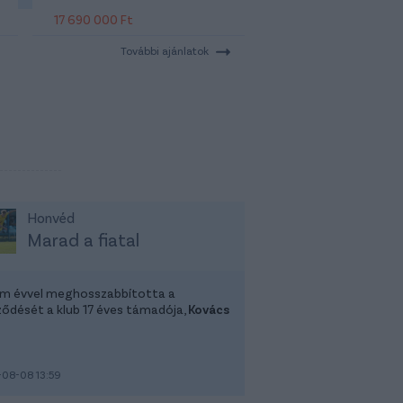
17 690 000 Ft
További ajánlatok
Honvéd
Marad a fiatal
m évvel meghosszabbította a
ződését a klub 17 éves támadója,
Kovács
08-08 13:59