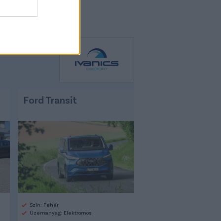
Ford Transit
Szín: Fehér
Üzemanyag: Elektromos