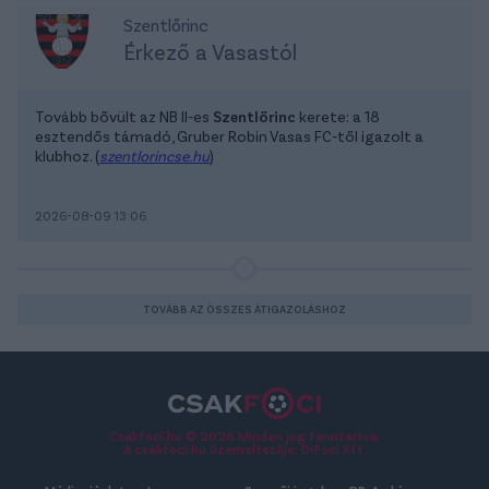
Szentlőrinc
Érkező a Vasastól
Tovább bővült az NB II-es
Szentlőrinc
kerete: a 18
esztendős támadó, Gruber Robin Vasas FC-től igazolt a
klubhoz. (
szentlorincse.hu
)
2026-08-09 13:06
TOVÁBB AZ ÖSSZES ÁTIGAZOLÁSHOZ
Csakfoci.hu © 2026 Minden jog fenntartva.
A csakfoci.hu üzemeltetője: DrFoci Kft.