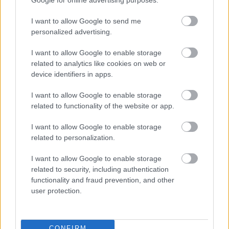
Újpestet és az edzőjét" -
"búcsúinterjú" a távozó szakvezetővel
I want to allow Google to send me
personalized advertising.
Hat és fél éve adta első nyilatkozatát az Újpest
vezetőedzője a csakfoci.hu-nak és honlapunk ezúttal
egyfajta búcsúinterjút készített a lilák távozó
I want to allow Google to enable storage
mesterével. A szerb szakember elmondta, mi volt a
related to analytics like cookies on web or
legnagyobb öröme és csalódása a kispadon, miért
device identifiers in apps.
nem lett végül bajnok a csapatával, hogy milyen volt a
viszonya Roderick Duchatelet tulajdonossal, Zsótér
I want to allow Google to enable storage
Donáttal vagy épp az őt nemrég kemény kritikával
related to functionality of the website or app.
illető Dusan Vasiljeviccsel. Vignjevic kitért arra is, miért
akart már hónapokkal ezelőtt is elmenni, hogy hogyan
I want to allow Google to enable storage
alakult a viszonya a szurkolókkal, hogy milyen lehet az
related to personalization.
Újpest új edzője, akit épp ő ajánlott be, és arról is
beszélt, milyen lesz immáron vendégként kimennie a
I want to allow Google to enable storage
Szusza Ferenc Stadionba. Interjú.
related to security, including authentication
functionality and fraud prevention, and other
Elolvasom
user protection.
Itt állíthatod be, hogy a Csakfoci az elsők
CONFIRM