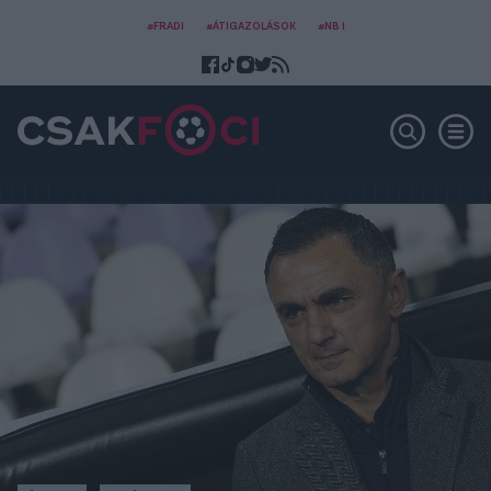
#FRADI
#ÁTIGAZOLÁSOK
#NB I