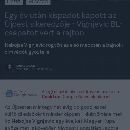
ÚJPEST
VILÁGFOCI
Egy év után kispadot kapott az
Újpest sikeredzője - Vignjevic BL-
csapatot vert a rajton
Nebojsa Vignjevic rögtön az első meccsén a bajnoki
címvédőt győzte le.
DUDÁS GÁBOR
2021. JÚLIUS 5., HÉTFŐ 11:47
A legfrissebb hírekért kövess minket a
Csakfoci
Google News oldalán is!
Az Újpesten mintegy hét évig dolgozó, ezzel -
külföldi edzőként mindenképpen - klubtörténelmet
író
Nebojsa Vignjevic
egy éve, két Magyar Kupa-
győzelmet is követően távozott posztjáról, azóta