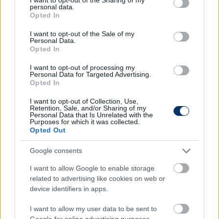
sőt, az Európa Konferencia Ligában is lesz jelenése,
personal data.
grant or deny consent to Google and its third-party tags to
selejtezőbeli szereplését az északmacedón Struga
Opted In
use your data for below specified purposes in below Google
ellen kezdi meg csütörtökön.
consent section.
I want to opt-out of the Sale of my
Personal Data.
Vignjevic tavalyi "búcsúinterjúja":
Opted In
Olvastad már?
I want to opt-out of processing my
Personal Data for Targeted Advertising.
Opted In
I want to opt-out of Collection, Use,
Retention, Sale, and/or Sharing of my
Personal Data that Is Unrelated with the
Purposes for which it was collected.
Opted Out
Google consents
I want to allow Google to enable storage
related to advertising like cookies on web or
device identifiers in apps.
Vignjevic: "Végre kritizálhatom az
I want to allow my user data to be sent to
Google for online advertising purposes.