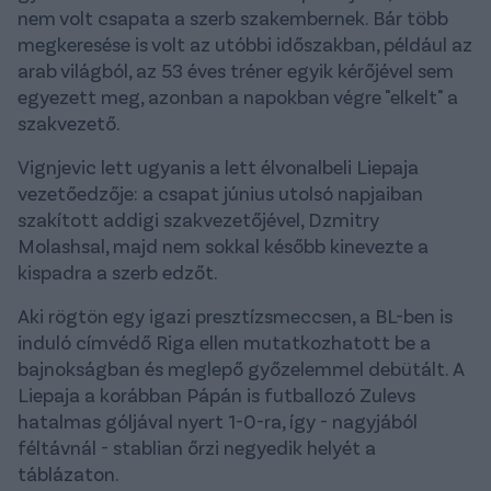
nem volt csapata a szerb szakembernek. Bár több
megkeresése is volt az utóbbi időszakban, például az
arab világból, az 53 éves tréner egyik kérőjével sem
egyezett meg, azonban a napokban végre "elkelt" a
szakvezető.
Vignjevic lett ugyanis a lett élvonalbeli Liepaja
vezetőedzője: a csapat június utolsó napjaiban
szakított addigi szakvezetőjével, Dzmitry
Molashsal, majd nem sokkal később kinevezte a
kispadra a szerb edzőt.
Aki rögtön egy igazi presztízsmeccsen, a BL-ben is
induló címvédő Riga ellen mutatkozhatott be a
bajnokságban és meglepő győzelemmel debütált. A
Liepaja a korábban Pápán is futballozó Zulevs
hatalmas góljával nyert 1-0-ra, így - nagyjából
féltávnál - stablian őrzi negyedik helyét a
táblázaton.