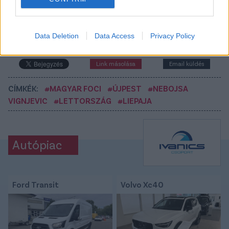
között legyen a Google-találatokban
Data Deletion
Data Access
Privacy Policy
Tetszett a cikk? Megosztanád?
Link másolása
Email küldés
CÍMKÉK:
#MAGYAR FOCI
#ÚJPEST
#NEBOJSA
VIGNJEVIC
#LETTORSZÁG
#LIEPAJA
Autópiac
Ford Transit
Volvo Xc40