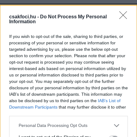
csakfoci.hu -
Do Not Process My Personal
Information
If you wish to opt-out of the sale, sharing to third parties, or
processing of your personal or sensitive information for
targeted advertising by us, please use the below opt-out
section to confirm your selection. Please note that after your
opt-out request is processed you may continue seeing
interest-based ads based on personal information utilized by
us or personal information disclosed to third parties prior to
your opt-out. You may separately opt-out of the further
disclosure of your personal information by third parties on the
IAB’s list of downstream participants. This information may
also be disclosed by us to third parties on the
IAB’s List of
Downstream Participants
that may further disclose it to other
third parties.
A nemzetközi indulást jelentő harmadik pozíciótól
jelenleg 10 pontra áll Vignjevic új csapata, amely a
Please note that this website/app uses one or more Google
Personal Data Processing Opt Outs
Lett Kupában is versenyben van még (címvédőként),
services and may gather and store information including but
not limited to your visit or usage behaviour. You may click to
I want to opt-out of the Sharing of my