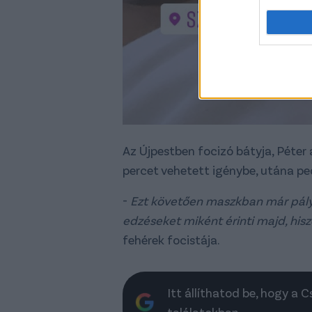
Az Újpestben focizó bátyja, Péter 
percet vehetett igénybe, utána pe
-
Ezt követően maszkban már pály
edzéseket miként érinti majd, hisz
fehérek focistája.
Itt állíthatod be, hogy a 