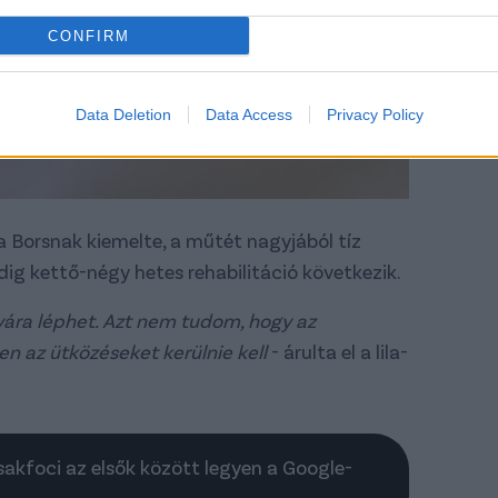
CONFIRM
Data Deletion
Data Access
Privacy Policy
a Borsnak kiemelte, a műtét nagyjából tíz
dig kettő-négy hetes rehabilitáció következik.
ára léphet. Azt nem tudom, hogy az
en az ütközéseket kerülnie kell
- árulta el a lila-
Csakfoci az elsők között legyen a Google-