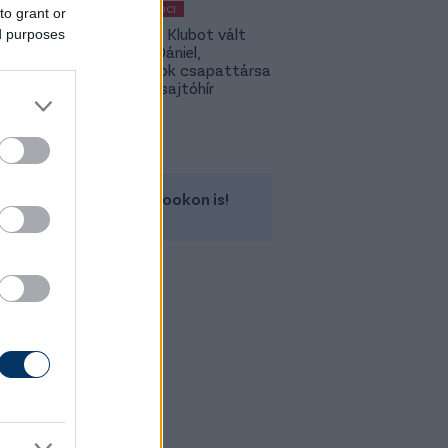
MAGYAR FOCI
to grant or
Légiósok: Klubot vált
ed purposes
Gazdag Dániel,
világbajnok csapattársa
is lehet - sajtóhír
Kövess minket a Facebookon is!