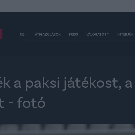
NB I
ÁTIGAZOLÁSOK
FRISS
VÁLOGATOTT
INTERJÚK
 a paksi játékost, a
 - fotó