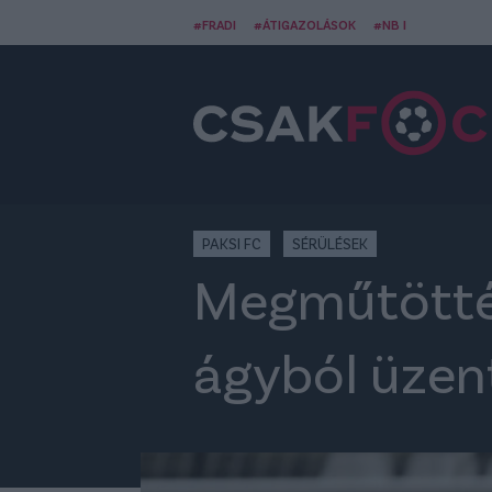
#FRADI
#ÁTIGAZOLÁSOK
#NB I
PAKSI FC
SÉRÜLÉSEK
Megműtötték
ágyból üzent