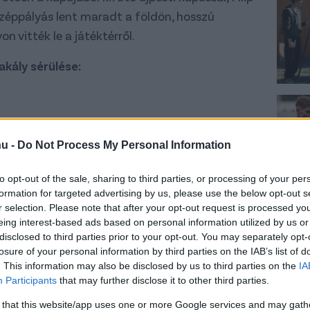
özéppályás lent maradt a földön, hosszú
n vitték le a játéktérről.
akály sérülése:
gy elkerülhetetlenné vált a műtéti beavatkozás.
hu -
Do Not Process My Personal Information
zösségi oldalán megmutatta sérülését
,
i a zalaegerszegi kórházból, ahol a szükséges
to opt-out of the sale, sharing to third parties, or processing of your per
formation for targeted advertising by us, please use the below opt-out s
r selection. Please note that after your opt-out request is processed y
eing interest-based ads based on personal information utilized by us or
Kórházban került sor, s a játékos a közösségi
disclosed to third parties prior to your opt-out. You may separately opt-
losure of your personal information by third parties on the IAB’s list of
. This information may also be disclosed by us to third parties on the
IA
Participants
that may further disclose it to other third parties.
 that this website/app uses one or more Google services and may gath