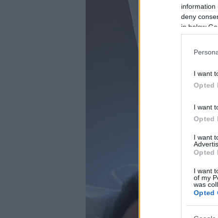
information 
deny consent
in below Go
Persona
I want t
Opted 
I want t
Opted 
I want 
Advertis
Opted 
I want t
of my P
was col
Opted 