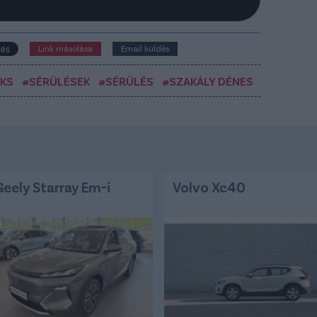
Link másolása
Email küldés
AKS
#SÉRÜLÉSEK
#SÉRÜLÉS
#SZAKÁLY DÉNES
Geely Starray Em-i
Volvo Xc40