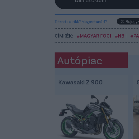
találatokban
Tetszett a cikk? Megosztanád?
CÍMKÉK:
#MAGYAR FOCI
#NB I
#P
Autópiac
Kawasaki Z 900