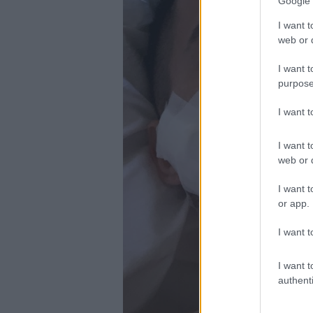
Google 
I want t
web or d
I want t
purpose
I want 
I want t
web or d
I want t
or app.
I want t
I want t
authenti