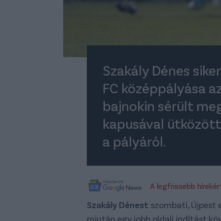
Szakály Dénes siker
FC középpályása az
bajnokin sérült meg
kapusával ütközött 
a pályáról.
A legfrissebb híreké
Szakály Dénest
szombati, Újpest el
miután egy jobb oldali indítást köv