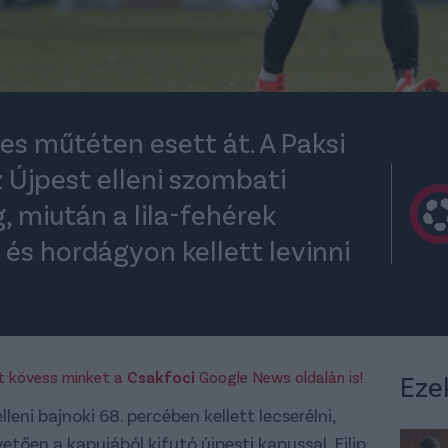
es műtéten esett át. A Paksi
 Újpest elleni szombati
, miután a lila-fehérek
és hordágyon kellett levinni
rt kövess minket a
Csakfoci
Google News oldalán is!
Eze
leni bajnoki 68. percében kellett lecserélni,
etően a kapujából kifutó újpesti kapussal, Filip