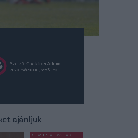
Szerző:
Csakfoci Admin
2020. március 16., hétfő 17:00
ket ajánljuk
OLDALHÁLÓ - CSAKFOCI