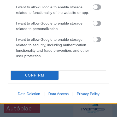
I want to allow Google to enable storage
2006/2007: 14
related to functionality of the website or app.
I want to allow Google to enable storage
related to personalization.
Itt állíthatod be, hogy a Csakfoci az elsők
I want to allow Google to enable storage
között legyen a Google-találatokban
related to security, including authentication
functionality and fraud prevention, and other
user protection.
Tetszett a cikk? Megosztanád?
Link másolása
Email küldés
CONFIRM
CÍMKÉK:
#MAGYAR FOCI
#NB I
Data Deletion
Data Access
Privacy Policy
Autópiac