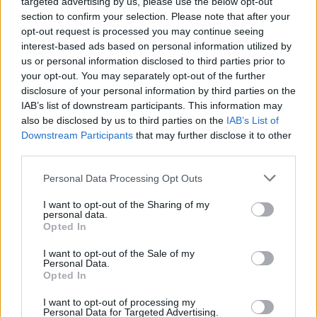
targeted advertising by us, please use the below opt-out
vezetőedző idő előtt a kispadról, akárcsak
section to confirm your selection. Please note that after your
2011/2012-ben.
opt-out request is processed you may continue seeing
interest-based ads based on personal information utilized by
Horváth a 2012/2013-as szezonban kapta meg első
us or personal information disclosed to third parties prior to
NB I-es munkáját, Kecskeméten, és azt az idényt
your opt-out. You may separately opt-out of the further
végig is dolgozta, majd átült a Paks kispadjára a
disclosure of your personal information by third parties on the
nyáron. Innen Győrbe vezetett az útja (a szövetségi
IAB’s list of downstream participants. This information may
also be disclosed by us to third parties on the
IAB’s List of
kapitánnyá avanzsált Pintér Attila munkáját vette
Downstream Participants
that may further disclose it to other
át), ám októberben, közös megegyezéssel elküldték
third parties.
az ETO-tól, hiába lett néhány hónappal korábban
ezüstérmes a csapattal.
Please note that this website/app uses one or more Google
Personal Data Processing Opt Outs
services and may gather and store information including but
A Videotonnál 2015 októberében nevezték ki, a nem
not limited to your visit or usage behaviour. You may click to
I want to opt-out of the Sharing of my
personal data.
túl szép emlékű Bernard Casoni távozását, majd
grant or deny consent to Google and its third-party tags to
Opted In
Pető Tamás ideiglenes edzősködését követően, de
use your data for below specified purposes in below Google
consent section.
megint hiába szerzett a Vidi ezüstérmet (21 ponttal
I want to opt-out of the Sale of my
Personal Data.
az FTC mögött), Horváth munkáját megköszönték,
Opted In
és már májusban bejelentették Henning Berg
kinevezését.
I want to opt-out of processing my
Personal Data for Targeted Advertising.