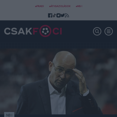
#FRADI
#ÁTIGAZOLÁSOK
#NB I
NB I