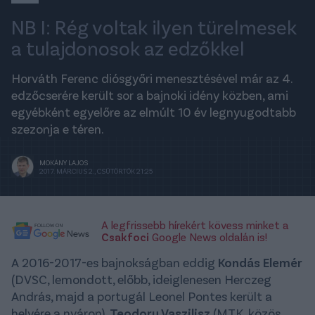
NB I: Rég voltak ilyen türelmesek
a tulajdonosok az edzőkkel
Horváth Ferenc diósgyőri menesztésével már az 4.
edzőcserére került sor a bajnoki idény közben, ami
egyébként egyelőre az elmúlt 10 év legnyugodtabb
szezonja e téren.
MOKÁNY LAJOS
2017. MÁRCIUS 2., CSÜTÖRTÖK 21:25
A legfrissebb hírekért kövess minket a
Csakfoci
Google News oldalán is!
A 2016-2017-es bajnokságban eddig
Kondás Elemér
(DVSC, lemondott, előbb, ideiglenesen Herczeg
András, majd a portugál Leonel Pontes került a
helyére a nyáron),
Teodoru Vaszilisz
(MTK, közös