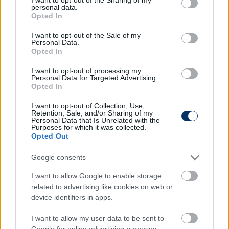
Puskás Akadémiát, és nézők nélkül is furcsa lesz
personal data.
grant or deny consent to Google and its third-party tags to
játszani.
Opted In
use your data for below specified purposes in below Google
consent section.
– „Jól ismerjük már egymást, főleg így, hogy két
I want to opt-out of the Sale of my
Personal Data.
héten belül harmadjára fogunk egymással játszani.
Opted In
Náluk a két kupameccsen szinte ugyanazok
játszottak, nálunk azért nagyobb volt a rotáció, ilyen
I want to opt-out of processing my
Personal Data for Targeted Advertising.
szempontból még jobban lehet őket ismerni, de
Opted In
nem szabad lebecsülni őket, mert vannak olyan
I want to opt-out of Collection, Use,
játékosaik, akik bármelyik meccsen képesek
Retention, Sale, and/or Sharing of my
váratlant húzni. Furcsa érzés lesz üres stadion előtt
Personal Data that Is Unrelated with the
Purposes for which it was collected.
játszani, de ehhez a szituációhoz is
Opted Out
alkalmazkodnunk kell és megpróbálni belőle jól
kijönni”
– tette hozzá a középpályás.
Google consents
A Mezőkövesd szombaton 17 órától fogadja a Puskás
I want to allow Google to enable storage
related to advertising like cookies on web or
Akadémiát, a mérkőzést az m4sport.hu közvetíti élőben.
device identifiers in apps.
I want to allow my user data to be sent to
Itt állíthatod be, hogy a Csakfoci az elsők
Google for online advertising purposes.