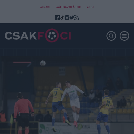
#FRADI
#ÁTIGAZOLÁSOK
#NB I