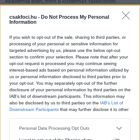
Akadémia ellen, mint a közelmúlt találkozóin.
„Szerintem nem lesz nagy különbség a két csapat
csakfoci.hu -
Do Not Process My Personal
játéka között, ugyanúgy fogunk pályára lépni, mint
Information
szerdán. Remek játékosaik vannak minden poszton,
nem tudnám kiemelni az erősségüket és a
If you wish to opt-out of the sale, sharing to third parties, or
gyengeségüket sem, mindenre fel kell készülnünk”
–
processing of your personal or sensitive information for
idézi az
m4sport.hu
a szlovák védőt, aki az M4
targeted advertising by us, please use the below opt-out
section to confirm your selection. Please note that after your
Sport Játékoskijáró című műsorának kijelentette, a
opt-out request is processed you may continue seeing
cél a nemzetközi kupaszereplés kiharcolása.
interest-based ads based on personal information utilized by
us or personal information disclosed to third parties prior to
– „Reméljük a legjobbakat és azt, hogy az Európa
your opt-out. You may separately opt-out of the further
Ligába tudunk majd kerülni.
disclosure of your personal information by third parties on the
IAB’s list of downstream participants. This information may
Emellett természetesen reméljük, hogy a lehető
also be disclosed by us to third parties on the
IAB’s List of
legjobb helyen tudjuk befejezni a bajnokságot,
Downstream Participants
that may further disclose it to other
legyen az a második, a harmadik vagy a negyedik
third parties.
hely.”
Please note that this website/app uses one or more Google
Personal Data Processing Opt Outs
Berecz Zsombor
szerint nem szabad lebecsülni a
services and may gather and store information including but
not limited to your visit or usage behaviour. You may click to
I want to opt-out of the Sharing of my