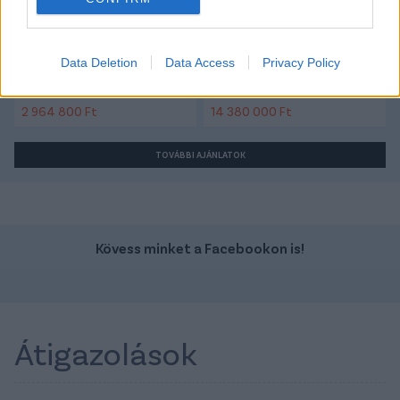
Data Deletion
Data Access
Privacy Policy
Szín:
Szín:
Üzemanyag: Benzin
Üzemanyag: Benzin
2 964 800 Ft
14 380 000 Ft
TOVÁBBI AJÁNLATOK
Kövess minket a Facebookon is!
Átigazolások