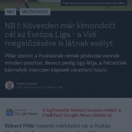
Fotó: www.mezokovesdzsory.hu/Huszár Márk
NB I
MEZŐKÖVESD
NB I: Kövesden már kimondott
cél az Európa Liga - a Vidi
megelőzésére is látnak esélyt
Pillár szerint a Puskásnak remek játékosai vannak
minden poszton, Berecz pedig úgy látja, a felcsútiak
bármelyik meccsen képesek váratlant húzni.
NYIKES ZOLTÁN
2020. MÁRCIUS 14., SZOMBAT 13:38
A legfrissebb hírekért kövess minket a
Csakfoci
Google News oldalán is!
Róbert Pillár
hasonló mérkőzést vár a Puskás