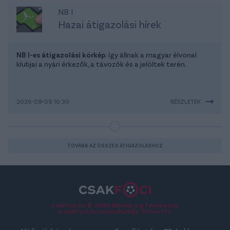
NB I
Hazai átigazolási hírek
NB I-es átigazolási körkép
: így állnak a magyar élvonal
klubjai a nyári érkezők, a távozók és a jelöltek terén.
2026-08-09 10:30
RÉSZLETEK
TOVÁBB AZ ÖSSZES ÁTIGAZOLÁSHOZ
Csakfoci.hu © 2026 Minden jog fenntartva.
A csakfoci.hu üzemeltetője: DrFoci Kft.