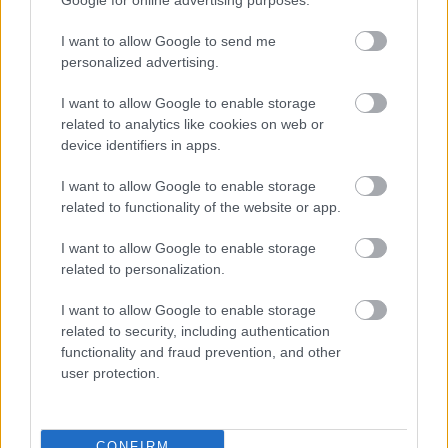
között legyen a Google-találatokban
I want to allow Google to send me
personalized advertising.
Tetszett a cikk? Megosztanád?
I want to allow Google to enable storage
related to analytics like cookies on web or
Link másolása
Email küldés
device identifiers in apps.
CÍMKÉK:
#MAGYAR FOCI
#NB I
#MEZŐKÖVESD
I want to allow Google to enable storage
#BERECZ ZSOMBOR
#RÓBERT PILLÁR
related to functionality of the website or app.
I want to allow Google to enable storage
related to personalization.
Autópiac
I want to allow Google to enable storage
related to security, including authentication
functionality and fraud prevention, and other
Cfmoto 800 Mt
Volvo Xc40
user protection.
CONFIRM