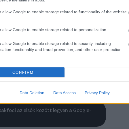
evice identifiers in apps.
ást is bejelentett hétfőn az MTK Budapest:
től szerződött a Hungária körútra.
o allow Google to enable storage related to functionality of the website
Loki Kazahsztánból igazolhat jól
o allow Google to enable storage related to personalization.
mert támadót - hazai átigazolási
rek
o allow Google to enable storage related to security, including
cation functionality and fraud prevention, and other user protection.
sakfoci.hu legkedveltebb rovatában ismét az NB
z NB II és légiósainkat érintő piaci híreket gyűjtjük
 csokorba Nektek. Cikkünk folyamatosan frissül.
CONFIRM
z vissza naponta többször is!
Elolvasom
Data Deletion
Data Access
Privacy Policy
Csakfoci az elsők között legyen a Google-