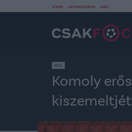
#FRADI
#ÁTIGAZOLÁSOK
#NB I
MTK
Komoly erősí
kiszemeltjé