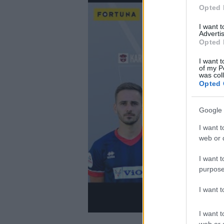
Opted 
I want 
Advertis
Opted 
I want t
of my P
was col
Opted 
Google 
I want t
web or d
I want t
purpose
I want 
I want t