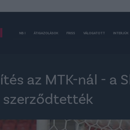
NB I
ÁTIGAZOLÁSOK
FRISS
VÁLOGATOTT
INTERJÚK
tés az MTK-nál - a 
t szerződtették