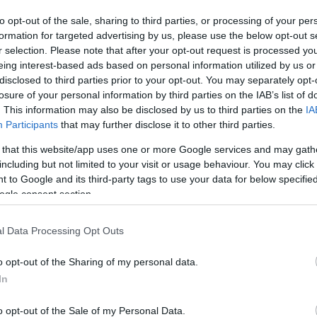
yi bajnokság listavezetője és címvédője, a
to opt-out of the sale, sharing to third parties, or processing of your per
volna a bekket, aki azonban végül a budapesti
formation for targeted advertising by us, please use the below opt-out s
r selection. Please note that after your opt-out request is processed y
eing interest-based ads based on personal information utilized by us or
disclosed to third parties prior to your opt-out. You may separately opt-
 négy gólt szerzett és kiosztott két gólpasszt
losure of your personal information by third parties on the IAB’s list of
légiósnak, hiszen ezt megelőzően megfordult a
. This information may also be disclosed by us to third parties on the
IA
ialystok csapatánál is, ahová a Spartak
Participants
that may further disclose it to other third parties.
ülettel bajnoki címet is szerzett 2018-ban, a
 that this website/app uses one or more Google services and may gath
l járult hozzá, majd a nagyszombatiak
including but not limited to your visit or usage behaviour. You may click 
 to Google and its third-party tags to use your data for below specifi
ken is pályára lépett - írja az
ogle consent section.
l Data Processing Opt Outs
yik legnagyobb gólját szerezte a Fortuna
Ligában:
o opt-out of the Sharing of my personal data.
In
o opt-out of the Sale of my Personal Data.