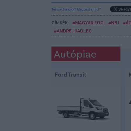
Tetszett a cikk? Megosztanád?
CÍMKÉK:
#MAGYAR FOCI
#NB I
#Á
#ANDREJ KADLEC
Autópiac
Ford Transit