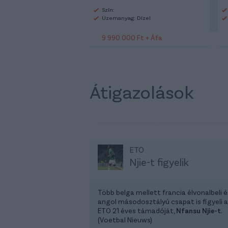
Szín:
Üzemanyag: Dízel
9 990 000 Ft + Áfa
Átigazolások
ETO
Njie-t figyelik
Több belga mellett francia élvonalbeli é
angol másodosztályú csapat is figyeli 
ETO 21 éves támadóját,
Nfansu Njie-t
.
(Voetbal Nieuws)