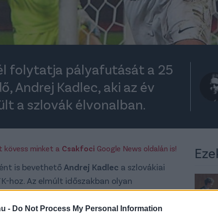
 folytatja pályafutását a 25
ő, Andrej Kadlec, aki az év
lt a szlovák élvonalban.
rt kövess minket a
Csakfoci
Google News oldalán is!
Eze
ént is bevethető
Andrej Kadlec
a szlovákiai
K-hoz. Az elmúlt időszakban olyan
rült az év csapatába Szlovákiában, így több
lt, végül a magyar klub ajánlatát fogadta el.
hu -
Do Not Process My Personal Information