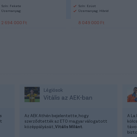
Szín: Fekete
Szín: Ezüst
Üzemanyag:
Üzemanyag: Hibrid
2 694 000 Ft
8 049 000 Ft
Légiósok
Vitális az AEK-ban
s
Az AEK Athén bejelentette, hogy
A La
at
szerződtették az ETO magyar válogatott
kölc
középpályását,
Vitális Milánt
.
távo
bizto