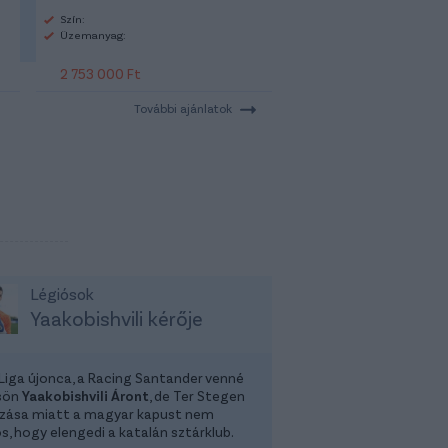
Szín:
Üzemanyag:
2 753 000 Ft
További ajánlatok
Légiósok
Yaakobishvili kérője
 Liga újonca, a Racing Santander venné
sön
Yaakobishvili Áront
, de Ter Stegen
zása miatt a magyar kapust nem
s, hogy elengedi a katalán sztárklub.