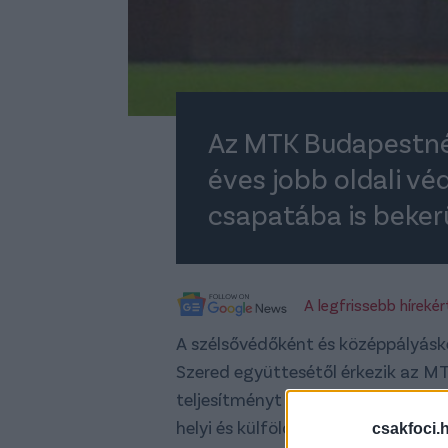
Az MTK Budapestnél
éves jobb oldali véd
csapatába is bekerü
A legfrissebb híreké
A szélsővédőként és középpályásk
Szered együttesétől érkezik az MT
teljesítményt nyújtott, hogy beke
helyi és külföldi megkeresése is vo
csakfoci.