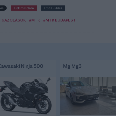
Link másolása
Email küldés
TIGAZOLÁSOK
#MTK
#MTK BUDAPEST
Kawasaki Ninja 500
Mg Mg3