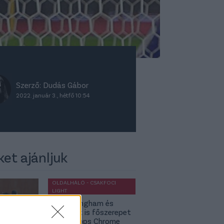
Szerző:
Dudás Gábor
2022. január 3., hétfő 10:54
ket ajánljuk
OLDALHÁLÓ - CSAKFOCI
LIGHT
Jude Bellingham és
Budapest is főszerepet
kap a Topps Chrome