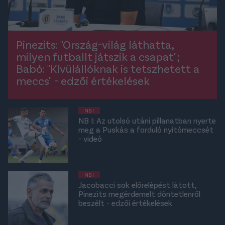
Pinezits: "Ország-világ láthatta,
milyen futballt játszik a csapat";
Babó: "Kívülállóknak is tetszhetett a
meccs" - edzői értékelések
NB I
NB I: Az utolsó utáni pillanatban nyerte
meg a Puskás a forduló nyitómeccsét
- videó
NB I
Jacobacci sok előrelépést látott,
Pinezits megérdemelt döntetlenről
beszélt - edzői értékelések