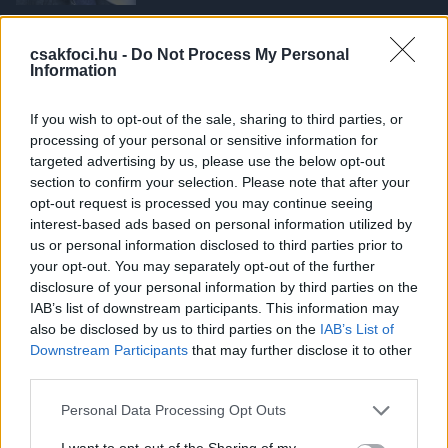
NB I
Dráma: Utolsó perces szabálytalanság
csakfoci.hu -
Do Not Process My Personal
pecsételte meg a kispestiek sorsát -
Information
videó
If you wish to opt-out of the sale, sharing to third parties, or
processing of your personal or sensitive information for
NB I
targeted advertising by us, please use the below opt-out
Kemény munkát ígért a ZTE-edző;
section to confirm your selection. Please note that after your
Pinezits: "Örülök, hogy nemcsak forró
opt-out request is processed you may continue seeing
szívvel, hanem józanul is játszottunk" -
interest-based ads based on personal information utilized by
értékelések
us or personal information disclosed to third parties prior to
your opt-out. You may separately opt-out of the further
NB I
disclosure of your personal information by third parties on the
NB I: Remekeltek az MTK nyári
IAB’s list of downstream participants. This information may
igazolásai, hármat lőttek a ZTE-nek -
also be disclosed by us to third parties on the
IAB’s List of
videó
Downstream Participants
that may further disclose it to other
third parties.
Please note that this website/app uses one or more Google
Personal Data Processing Opt Outs
NB I
services and may gather and store information including but
Eurómilliós átigazolást zárhatnak le az
not limited to your visit or usage behaviour. You may click to
I want to opt-out of the Sharing of my