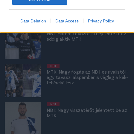
az MTK magyar játékosát - hivatalos
Data Deletion
Data Access
Privacy Policy
NB I
NB I: Három távozót is bejelentett az
eddig aktív MTK
NB I
MTK: Nagy fogás az NB I-es riválistól -
egy tavaszi alapember is végleg a kék-
fehéreké lesz
NB I
NB I: Nagy visszatérőt jelentett be az
MTK