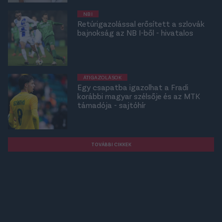
NB I
Retúrigazolással erősített a szlovák
bajnokság az NB I-ből - hivatalos
ÁTIGAZOLÁSOK
Egy csapatba igazolhat a Fradi
korábbi magyar szélsője és az MTK
támadója - sajtóhír
TOVÁBBI CIKKEK