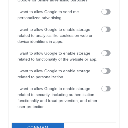
NB I
I want to allow Google to send me
NB I: Európai kupainduló vásárolná meg
personalized advertising.
a szezon egyik legeredményesebb
magyar játékosát
I want to allow Google to enable storage
related to analytics like cookies on web or
device identifiers in apps.
NB I
NB I-es felkészülés: Az MTK nyári
I want to allow Google to enable storage
szerzeménye megszórta a
related to functionality of the website or app.
Kazincbarcikát
I want to allow Google to enable storage
related to personalization.
NB I
NB I: A Honvéd rangadó-nyerő
I want to allow Google to enable storage
tehetsége az MTK-ba igazolt -
related to security, including authentication
hivatalos
functionality and fraud prevention, and other
user protection.
NB I
NB I: TOP10-es bajnokságból vitték el
CONFIRM