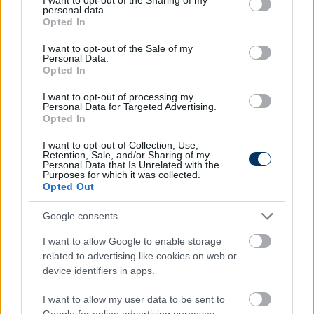
NB I-ben
personal data.
grant or deny consent to Google and its third-party tags to
Opted In
use your data for below specified purposes in below Google
consent section.
I want to opt-out of the Sale of my
Personal Data.
NB I
Opted In
NB I-es felkészülés: A Honvéd az
Osijektől kapott ki, az MTK
I want to opt-out of processing my
döntetlennel zárt
Personal Data for Targeted Advertising.
Opted In
I want to opt-out of Collection, Use,
Retention, Sale, and/or Sharing of my
NB I
Personal Data that Is Unrelated with the
NB I-es felkészülés: A Kisvárda 4-1-ről
Purposes for which it was collected.
kapott ki, az MTK a Kozármislenyt
Opted Out
győzte le
Google consents
I want to allow Google to enable storage
NB I
related to advertising like cookies on web or
NB I: Közleményt adott ki rutinos
csatáráról az MTK
device identifiers in apps.
I want to allow my user data to be sent to
Google for online advertising purposes.