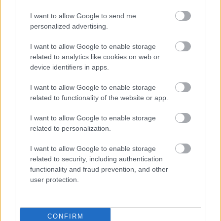
I want to allow Google to send me
personalized advertising.
I want to allow Google to enable storage
related to analytics like cookies on web or
device identifiers in apps.
Vignjevicnek elege lett: "Ne bújjanak
I want to allow Google to enable storage
el mögém Újpesten!" - interjú
related to functionality of the website or app.
Sokakkal jó viszonyban vált el Újpesten, vannak most
I want to allow Google to enable storage
is olyan játékosok a kiesés ellen küzdő csapatban,
related to personalization.
akiket ő vitt oda, de nem érti, miért veszik elő már a
nevét, ha a lilák gyenge szereplése a téma. Interjú a
I want to allow Google to enable storage
lilák volt szakvezetőjével.
related to security, including authentication
Elolvasom
functionality and fraud prevention, and other
user protection.
Itt állíthatod be, hogy a Csakfoci az elsők
CONFIRM