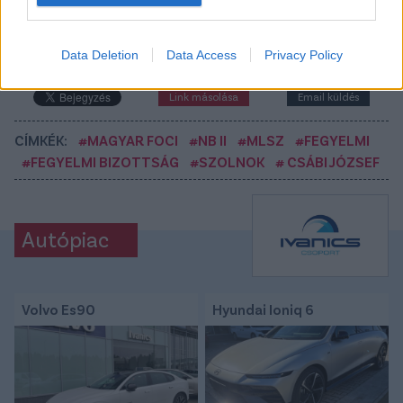
között legyen a Google-találatokban
Data Deletion
Data Access
Privacy Policy
Tetszett a cikk? Megosztanád?
Link másolása
Email küldés
CÍMKÉK:
#MAGYAR FOCI
#NB II
#MLSZ
#FEGYELMI
#FEGYELMI BIZOTTSÁG
#SZOLNOK
# CSÁBI JÓZSEF
Autópiac
Volvo Es90
Hyundai Ioniq 6