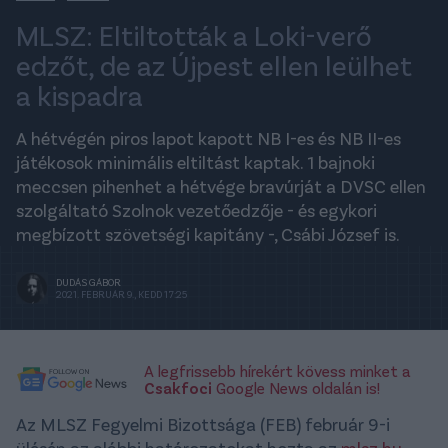
MLSZ: Eltiltották a Loki-verő
edzőt, de az Újpest ellen leülhet
a kispadra
A hétvégén piros lapot kapott NB I-es és NB II-es
játékosok minimális eltiltást kaptak. 1 bajnoki
meccsen pihenhet a hétvége bravúrját a DVSC ellen
szolgáltató Szolnok vezetőedzője - és egykori
megbízott szövetségi kapitány -, Csábi József is.
DUDÁS GÁBOR
2021. FEBRUÁR 9., KEDD 17:25
A legfrissebb hírekért kövess minket a
Csakfoci
Google News oldalán is!
Az MLSZ Fegyelmi Bizottsága (FEB) február 9-i
ülésén az alábbi határozatokat hozta az
mlsz.hu