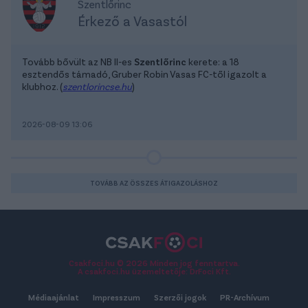
Szentlőrinc
Érkező a Vasastól
Tovább bővült az NB II-es
Szentlőrinc
kerete: a 18
esztendős támadó, Gruber Robin Vasas FC-től igazolt a
klubhoz. (
szentlorincse.hu
)
2026-08-09 13:06
TOVÁBB AZ ÖSSZES ÁTIGAZOLÁSHOZ
Csakfoci.hu © 2026 Minden jog fenntartva.
A csakfoci.hu üzemeltetője: DrFoci Kft.
Médiaajánlat
Impresszum
Szerzői jogok
PR-Archívum