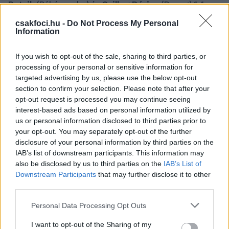
Patrik
(Békéscsaba) és
Csillag Dárius
(Dorog) 1-1
soron következő férfi felnőtt nagypályás bajnoki
csakfoci.hu -
Do Not Process My Personal
mérkőzésre szóló eltiltást kapott.
Information
Csábi József
vezetőedző (Szolnok) a mérkőzéssel
If you wish to opt-out of the sale, sharing to third parties, or
kapcsolatos sportszakemberi tevékenységtől 1
processing of your personal or sensitive information for
soron következő NB II-es férfi felnőtt nagypályás
targeted advertising by us, please use the below opt-out
bajnoki mérkőzésre szóló eltiltást kapott.
section to confirm your selection. Please note that after your
opt-out request is processed you may continue seeing
Az egykori megbízott szövetségi kapitányt a DVSC
interest-based ads based on personal information utilized by
elleni bajnoki (2-1) 57. percében küldte el Csonka
us or personal information disclosed to third parties prior to
Bence játékvezető, miután Csábi elhagyta a
your opt-out. You may separately opt-out of the further
technikai zónát egy, a pályán történt sárga lapos
disclosure of your personal information by third parties on the
IAB’s list of downstream participants. This information may
debreceni szabálytalanságnál. Mivel ez volt a
also be disclosed by us to third parties on the
IAB’s List of
második figyelmeztetése a mérkőzésen, kénytelen
Downstream Participants
that may further disclose it to other
volt távozni a kispadtól.
third parties.
Csábi eltiltása a bajnoki meccsekre szól a közlemény
Please note that this website/app uses one or more Google
Personal Data Processing Opt Outs
szerint, így a ma esti (19:45), Újpest elleni MOL
services and may gather and store information including but
Magyar Kupa-találkozón ott lehet a szakvezető.
not limited to your visit or usage behaviour. You may click to
I want to opt-out of the Sharing of my