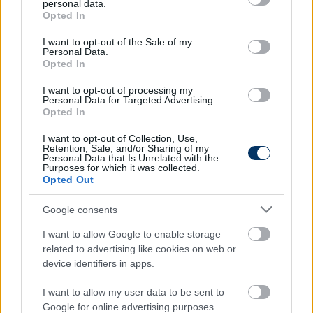
personal data.
grant or deny consent to Google and its third-party tags to
Opted In
Nagy Eszter
(BVSC - Zugló) 1 soron következő női
use your data for below specified purposes in below Google
felnőtt nagypályás bajnoki mérkőzésre szóló
consent section.
I want to opt-out of the Sale of my
Personal Data.
eltiltásban részesült.
Opted In
Hadházi Sándor Máté
(Miskolci EAC) 1 soron
I want to opt-out of processing my
következő férfi felnőtt futsal bajnoki mérkőzésre
Personal Data for Targeted Advertising.
Opted In
szóló eltiltást kapott.
I want to opt-out of Collection, Use,
Színes lapok miatt kiszabott pénzbüntetés
Retention, Sale, and/or Sharing of my
Personal Data that Is Unrelated with the
Purposes for which it was collected.
Siófok 15, Kazincbarcika 15 és Békéscsaba 15 ezer
Opted Out
forint.
Google consents
Olvastad már?
I want to allow Google to enable storage
related to advertising like cookies on web or
device identifiers in apps.
I want to allow my user data to be sent to
Google for online advertising purposes.