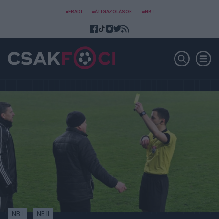
#FRADI
#ÁTIGAZOLÁSOK
#NB I
NB I
NB II