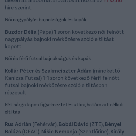
híre szerint.
Női nagypályás bajnokságok és kupák
Buzdor Délia
(Pápa) 1 soron következő női felnőtt
nagypályás bajnoki mérkőzésre szóló eltiltást
kapott.
Női és férfi futsal bajnokságok és kupák
Kollár Péter
és
Szakmeiszter Ádám
(mindkettő
Kanizsa Futsal) 1-1 soron következő férfi felnőtt
futsal bajnoki mérkőzésre szóló eltiltásban
részesült.
Két sárga lapos figyelmeztetés utáni, határozat nélküli
eltiltás
Rus Adrián
(Fehérvár),
Bobál Dávid
(ZTE),
Bényei
Balázs
(DEAC),
Nikic Nemanja
(Szentlőrinc),
Király