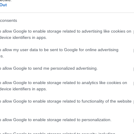
sner
(Hansa Rostock),
Radics Márton
(Gyirmót,
Out
consents
o allow Google to enable storage related to advertising like cookies on
z Márk
(Gyirmót / Mezőkövesd)
evice identifiers in apps.
o allow my user data to be sent to Google for online advertising
s.
to allow Google to send me personalized advertising.
benhavn),
Marcel Heister
(Ferencváros, lejár a
o allow Google to enable storage related to analytics like cookies on
evice identifiers in apps.
o allow Google to enable storage related to functionality of the website
o allow Google to enable storage related to personalization.
(Diósgyőr, Vasas),
Tordai Árpád
(FC Viitorul,
o allow Google to enable storage related to security, including