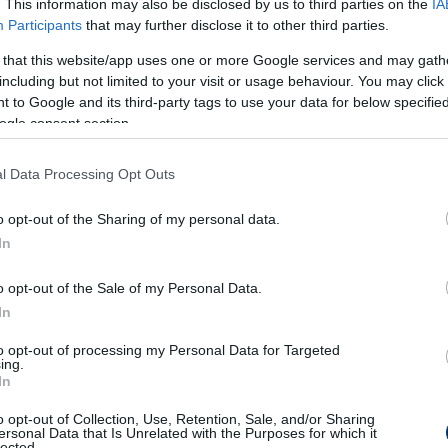
. This information may also be disclosed by us to third parties on the
IA
Participants
that may further disclose it to other third parties.
 Besic
(Everton, lejár a szerződése, szakított az
 that this website/app uses one or more Google services and may gath
lerenga, Törökországba igazolt),
Keanu Baccus
including but not limited to your visit or usage behaviour. You may click 
lai Baden Frederiksen
(Juventus),
Pierre
 to Google and its third-party tags to use your data for below specifi
ogle consent section.
r a szerződtetése),
Robert Ergast
(Olimpia,
l Data Processing Opt Outs
uni
(Olympiakosz, hivatalos megkeresés nem
o opt-out of the Sharing of my personal data.
ka András
(Gyirmótra mehet kölcsönben)
In
o opt-out of the Sale of my Personal Data.
In
to opt-out of processing my Personal Data for Targeted
),
Patrizio Stronati
(Banik Ostrava),
Libor
ing.
In
o opt-out of Collection, Use, Retention, Sale, and/or Sharing
lcsönben),
Kamen Hadzsiev
(Beroe Zagora),
ersonal Data that Is Unrelated with the Purposes for which it
lected.