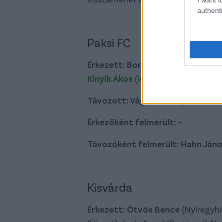
authenti
Paksi FC
Érkezett: Borsos Vilmos
(Dorog, k
Kinyik Ákos
(legutóbb DVSC)
Távozott: Vági András
(
Mezőköv
Érkezőként felmerült: -
Távozóként felmerült: Hahn Ján
Kisvárda
Érkezett:
Ötvös Bence
(Nyíregyhá