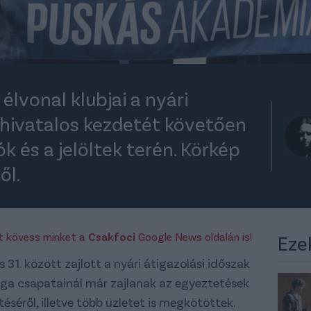
élvonal klubjai a nyári
k hivatalos kezdetét követően
k és a jelöltek terén. Körkép
ől.
rt kövess minket a
Csakfoci
Google News oldalán is!
Eze
 31. között zajlott a nyári átigazolási időszak
ga csapatainál már zajlanak az egyeztetések
éséről, illetve több üzletet is megkötöttek.