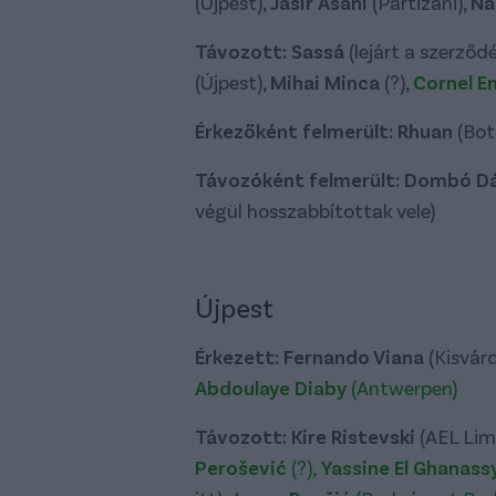
(Újpest),
Jasir Asani
(Partizani),
Na
Távozott: Sassá
(lejárt a szerződ
(Újpest),
Mihai Minca
(?),
Cornel E
Érkezőként felmerült: Rhuan
(Bot
Távozóként felmerült: Dombó D
végül hosszabbítottak vele)
Újpest
Érkezett: Fernando Viana
(Kisvár
Abdoulaye Diaby
(Antwerpen)
Távozott:
Kire Ristevski
(AEL Lim
Perošević
(?),
Yassine El Ghanass