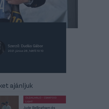
Szerző:
Dudás Gábor
2021. június 28., hétfő 10:10
ket ajánljuk
OLDALHÁLÓ - CSAKFOCI
LIGHT
Jude Bellingham és