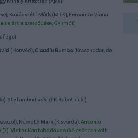
gy Mihály Krisztián
(Ajka)
ése),
Kovácsréti Márk
(MTK),
Fernando Viana
ne
(lejárt a szerződése, Gyirmót)
afogo)
ávid
(Honvéd),
Claudiu Bumba
(Krasznodar, de
da),
Stefan Jevtoski
(FK Rabotnicki),
asszol),
Németh Márk
(Kisvárda),
Antonio
y
(?),
Victor Kantabadouno
(kölcsönben volt