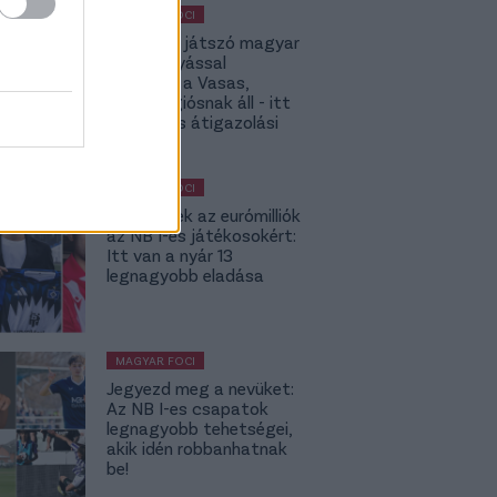
MAGYAR FOCI
Külföldön játszó magyar
középpályással
erősített a Vasas,
Vitális légiósnak áll - itt
az NB I-es átigazolási
körkép
MAGYAR FOCI
Röpködnek az eurómilliók
az NB I-es játékosokért:
Itt van a nyár 13
legnagyobb eladása
MAGYAR FOCI
Jegyezd meg a nevüket:
Az NB I-es csapatok
legnagyobb tehetségei,
akik idén robbanhatnak
be!