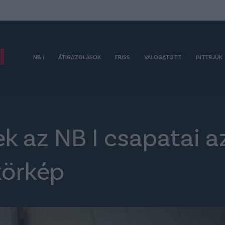
NB I
ÁTIGAZOLÁSOK
FRISS
VÁLOGATOTT
INTERJÚK
ek az NB I csapatai az
körkép