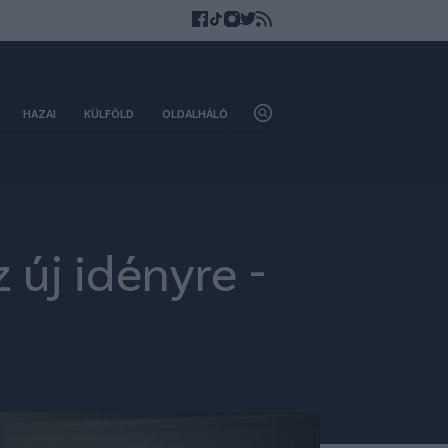
HAZAI
KÜLFÖLD
OLDALHÁLÓ
 új idényre -