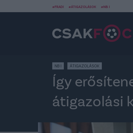
#FRADI
#ÁTIGAZOLÁSOK
#NB I
NB I
ÁTIGAZOLÁSOK
Így erősíten
átigazolási 