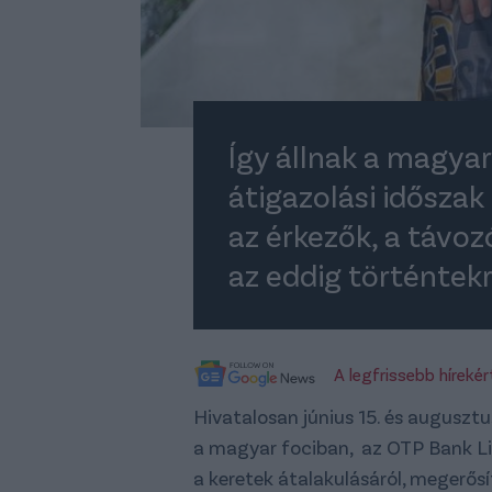
Így állnak a magyar 
átigazolási idősza
az érkezők, a távozó
az eddig történtekr
A legfrissebb híreké
Hivatalosan június 15. és augusztus
a magyar fociban, az OTP Bank Li
a keretek átalakulásáról, megerősít