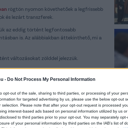
ban
rögtön nyomon követhetőek a legfrissebb
ok és lezárt transzferek.
jük az eddig történt legfontosabb
tásban is. Az alábbiakban áttekinthető, mi a
tént változásokat zölddel jelezzük.
apján határoztuk meg.)
hu -
Do Not Process My Personal Information
to opt-out of the sale, sharing to third parties, or processing of your per
szol)
formation for targeted advertising by us, please use the below opt-out s
r selection. Please note that after your opt-out request is processed y
 a szerződése, Honvéd, Legia Varsó, MOL
eing interest-based ads based on personal information utilized by us or
disclosed to third parties prior to your opt-out. You may separately opt-
e,
Umm Salal SC
),
Lovrencsics Gergő
(lejár a
losure of your personal information by third parties on the IAB’s list of
 a szerződése, Wisla Krakkó?)