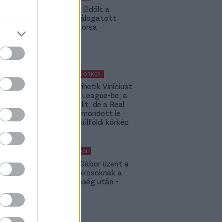
Légiósok: Eldőlt a
magyar válogatott
támadó sorsa -
hivatalos
KÜLFÖLDI KÖRKÉP
Ennyiért vihetik Viníciust
a Premier League-be; a
PSG kiszállt, de a Real
még nem mondott le
Rodriról- külföldi körkép
MAGYAR FOCI
Kubatov Gábor üzent a
Fradi-játékosoknak a
paksi vereség után -
videó