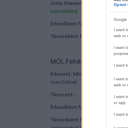
Josip Knezevic
(?),
Thomas Meis
Opted 
kölcsönben)
Google 
Érkezőként felmerült: -
I want t
Távozóként felmerült: Madarás
web or d
I want t
purpose
MOL Fehérvár FC
I want 
Érkezett: Michael Lüftner
(FC Kö
I want t
szerződése)
web or d
Távozott: -
I want t
or app.
Érkezőként felmerült: -
I want t
Távozóként felmerült: Elek Ákos
visszamehet kölcsönjátékából)
I want t