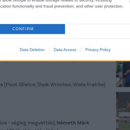
cation functionality and fraud prevention, and other user protection.
CONFIRM
ölcsönből vissza),
Kesztyűs Barna
(Honvéd),
Data Deletion
Data Access
Privacy Policy
esd
),
Holczer Ádám
(Tiszakécske)
os
(Piast Gliwice, Śląsk Wrocław, Wisła Kraków)
za - végleg megvették),
Németh Márk