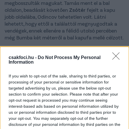
megbosszulták magukat. Tamás ment el a bal
oldalon, beadását követően
Zsótér
fejelt a kapu
jobb oldalába, Odincov tehetetlen volt. Látni
lehetett, hogy ettől a találattól megnyugodtak a
vendégek, ennek ellenére a félidő utolsó percében
még Bumba két méterről a bal kapufa mellé célzott.
A fordulás után Hej és Kravchenko próbálkozott, de
egyikük sem tudta bevenni Szappanos kapuját,
csakfoci.hu -
Do Not Process My Personal
ahogy Bumba sem, próbálkozását a kispesti hálóőr
Information
bravúrral tolta szögletre. A Kisvárda nyomása a 66.
percben érett góllá, hiszen a csereként beállt Camaj
If you wish to opt-out of the sale, sharing to third parties, or
processing of your personal or sensitive information for
éles szögből leadott lövését Szappanos az érkező
targeted advertising by us, please use the below opt-out
Bumba
elé ütötte, aki köszönte szépen és közelről a
section to confirm your selection. Please note that after your
kapuba zúdította a játékszert. Ha üzlet egy beindul:
opt-out request is processed you may continue seeing
a 69. percben
Melnyik
találatával megfordította az
interest-based ads based on personal information utilized by
állást a szabolcsi együttes.
us or personal information disclosed to third parties prior to
your opt-out. You may separately opt-out of the further
Érezhető volt, a harmadik kapott gól után a Honvéd
disclosure of your personal information by third parties on the