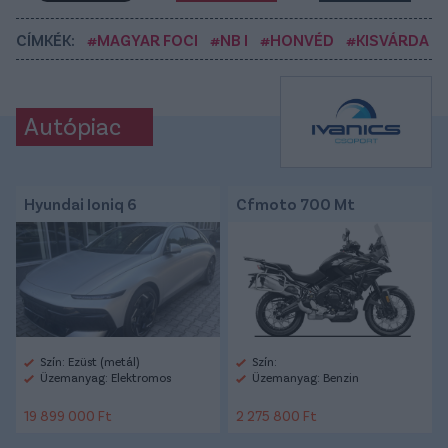
CÍMKÉK:
#MAGYAR FOCI
#NB I
#HONVÉD
#KISVÁRDA
Autópiac
Hyundai Ioniq 6
Cfmoto 700 Mt
Szín: Ezüst (metál)
Szín:
Üzemanyag: Elektromos
Üzemanyag: Benzin
19 899 000 Ft
2 275 800 Ft