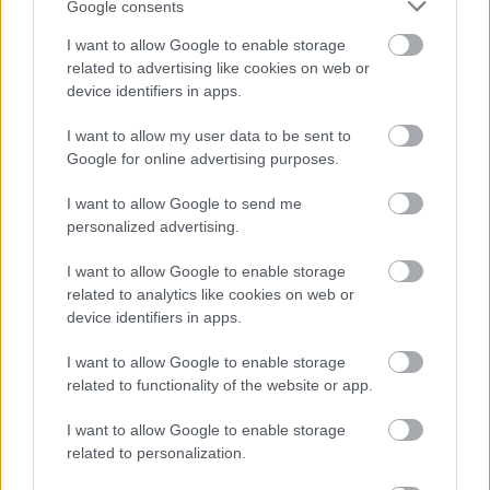
- Melnyik, Ötvös, Asani (Navratil 82.), Makoswki
Google consents
(Camaj 64.), Bumba (Zlicsics 82.) - Mesanovic
I want to allow Google to enable storage
(Gosztonyi 88.)
related to advertising like cookies on web or
device identifiers in apps.
Honvéd:
Szappanos - Petkovic (Baráth 89.), Batik,
Klemenz, Tamás - Hidi (Machach 61.), Petrusenko
I want to allow my user data to be sent to
(Nagy G. 89.), Zsótér (Májer 80.) - Nagy D. (Banó-
Google for online advertising purposes.
Szabó 80.), Drazic, Lukic
I want to allow Google to send me
Olvastad már?
personalized advertising.
I want to allow Google to enable storage
related to analytics like cookies on web or
device identifiers in apps.
I want to allow Google to enable storage
related to functionality of the website or app.
I want to allow Google to enable storage
related to personalization.