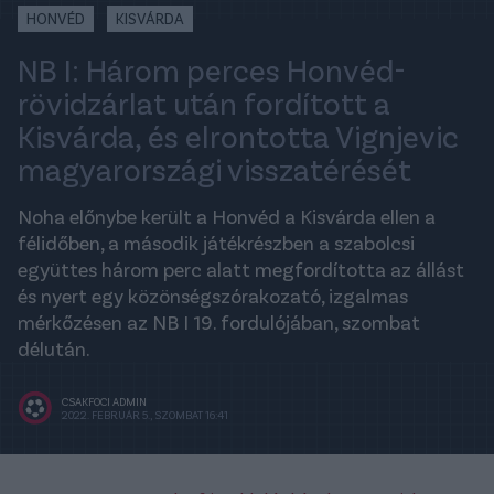
HONVÉD
KISVÁRDA
NB I: Három perces Honvéd-
rövidzárlat után fordított a
Kisvárda, és elrontotta Vignjevic
magyarországi visszatérését
Noha előnybe került a Honvéd a Kisvárda ellen a
félidőben, a második játékrészben a szabolcsi
együttes három perc alatt megfordította az állást
és nyert egy közönségszórakozató, izgalmas
mérkőzésen az NB I 19. fordulójában, szombat
délután.
CSAKFOCI ADMIN
2022. FEBRUÁR 5., SZOMBAT 16:41