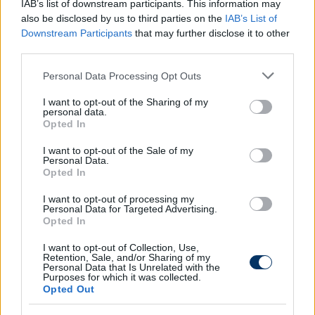
megtört, újdonsült mesterük cserékkel próbált
IAB’s list of downstream participants. This information may
frissíteni csapatán - Banó-Szabó és Májer érkezett
also be disclosed by us to third parties on the
IAB’s List of
Nagy Dominik és Zsótér Donát helyére. A
Downstream Participants
that may further disclose it to other
third parties.
kispestieknek természetesen sürgőssé vált a
gólszerzés, és Batik fejesével akadt is kisebb
Please note that this website/app uses one or more Google
Personal Data Processing Opt Outs
lehetőség Vignjevic fiai előtt, azonban a pontot érő
services and may gather and store information including but
találat nem jött össze, így a szerb szakember bő
not limited to your visit or usage behaviour. You may click to
I want to opt-out of the Sharing of my
personal data.
grant or deny consent to Google and its third-party tags to
másfél év után vereséggel tért vissza a magyar
Opted In
use your data for below specified purposes in below Google
élvonalba, a Kisvárda pedig megelőzte a vasárnap
consent section.
I want to opt-out of the Sale of my
meccselő Puskás Akadémiát és beérte
Personal Data.
pontszámban az éllovas Fradit.
Opted In
NB I, 19. forduló
I want to opt-out of processing my
Personal Data for Targeted Advertising.
Opted In
Kisvárda-Honvéd 3-2
(Kravchenko 6., Bumba 65.,
Melnyik 69., ill. Batik 3., Zsótér 29.)
I want to opt-out of Collection, Use,
Retention, Sale, and/or Sharing of my
Personal Data that Is Unrelated with the
A meccs minden fontos pillanata itt!
Purposes for which it was collected.
Opted Out
Kisvárda:
Odincov - Hej, Kravchenko, Cirkovic, Leoni