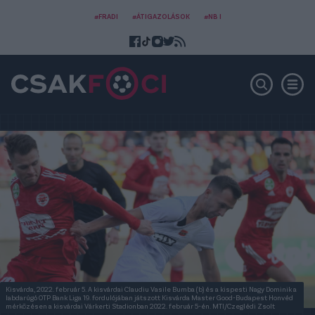
#FRADI
#ÁTIGAZOLÁSOK
#NB I
Kisvárda, 2022. február 5. A kisvárdai Claudiu Vasile Bumba (b) és a kispesti Nagy Dominik a
labdarúgó OTP Bank Liga 19. fordulójában játszott Kisvárda Master Good-Budapest Honvéd
mérkõzésen a kisvárdai Várkerti Stadionban 2022. február 5-én. MTI/Czeglédi Zsolt