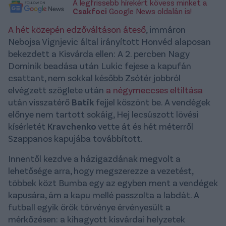
A legfrissebb hírekért kövess minket a
Csakfoci
Google News oldalán is!
A hét közepén edzőváltáson áteső
, immáron
Nebojsa Vignjevic által irányított Honvéd alaposan
bekezdett a Kisvárda ellen: A 2. percben Nagy
Dominik beadása után Lukic fejese a kapufán
csattant, nem sokkal később Zsótér jobbról
elvégzett szöglete után
a négymeccses eltiltása
után visszatérő
Batik
fejjel köszönt be. A vendégek
előnye nem tartott sokáig, Hej lecsúszott lövési
kísérletét
Kravchenko
vette át és hét méterről
Szappanos kapujába továbbított.
Innentől kezdve a házigazdának megvolt a
lehetősége arra, hogy megszerezze a vezetést,
többek közt Bumba egy az egyben ment a vendégek
kapusára, ám a kapu mellé passzolta a labdát. A
futball egyik örök törvénye érvényesült a
mérkőzésen: a kihagyott kisvárdai helyzetek