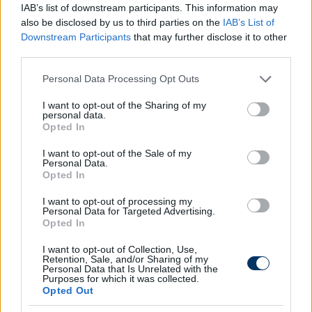
IAB’s list of downstream participants. This information may
also be disclosed by us to third parties on the
IAB’s List of
Szerettünk volna tisztábban játszani, többet
Downstream Participants
that may further disclose it to other
birtokolni a labdát, ma viszont ez lehetetlen
third parties.
volt, olyan nyomást helyezett ránk az
Please note that this website/app uses one or more Google
Personal Data Processing Opt Outs
ellenfél.
services and may gather and store information including but
not limited to your visit or usage behaviour. You may click to
I want to opt-out of the Sharing of my
personal data.
grant or deny consent to Google and its third-party tags to
A Slavia az elmúlt másfél évben nagyon-nagyon
Opted In
use your data for below specified purposes in below Google
komoly csapatokat vert meg, és talán a legnagyobb
consent section.
I want to opt-out of the Sale of my
fegyvertény az, hogy sikerült ezen az akadályon is
Personal Data.
Opted In
átjutnunk. Van még egy új esély így előttünk a BL-
ben, ami akár szintén lehet majd meglepetés.
I want to opt-out of processing my
Meglátjuk, hogy svájci, vagy román csapattal
Personal Data for Targeted Advertising.
Opted In
kerülünk-e össze a következő körben.
I want to opt-out of Collection, Use,
Úgy gondolom, hogy könnyebb biztosan nem lesz a
Retention, Sale, and/or Sharing of my
Personal Data that Is Unrelated with the
következő selejtező sem, hiszen a svájci bajnok is
Purposes for which it was collected.
nagyon nagy tapasztalattal rendelkezik, kemény
Opted Out
csapatok ellen játszhatott már, mint ahogy a Slavia