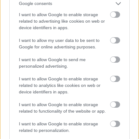
Google consents
elleni két találkozónk is egy nagyon-nagyon erős
ellenfél ellen zajlott.
I want to allow Google to enable storage
related to advertising like cookies on web or
Igazából nagyon szeretem azt a fajta játékstílust,
device identifiers in apps.
amit a Slavia képvisel, rendkívül fizikális, de nagyon
technikás játék is egyben. Nagyon örülünk, hogy
I want to allow my user data to be sent to
továbbjutottunk, mostantól kezdve viszont
Google for online advertising purposes.
koncentrálunk a bajnokságra, majd a következő
I want to allow Google to send me
mérkőzésekre.
personalized advertising.
I want to allow Google to enable storage
Itt állíthatod be, hogy a Csakfoci az elsők
related to analytics like cookies on web or
között legyen a Google-találatokban
device identifiers in apps.
I want to allow Google to enable storage
related to functionality of the website or app.
Tetszett a cikk? Megosztanád?
I want to allow Google to enable storage
Link másolása
Email küldés
related to personalization.