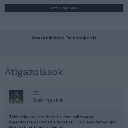
TOVÁBBI AJÁNLATOK
Kövess minket a Facebookon is!
Átigazolások
ETO
Njiét figyelik
Több belga mellett francia élvonalbeli és angol
másodosztályú csapat is figyeli at ETO 21 éves támadóját,
Nfansu Njiét
. (Voetbal Nieuws)