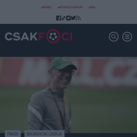
#FRADI
#ÁTIGAZOLÁSOK
#NB I
FRADI
BAJNOKOK LIGÁJA