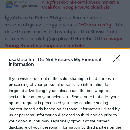
A legfrissebb hírekért kövess minket a
Csakfoci
Google News oldalán is!
Így értékelte
Peter Stöger
, a Ferencváros
szakvezetője azt, hogy csapata
1-0-s vereség
után,
de 2-1-s összesítéssel továbbjutott a Slavia Praha
ellen a Bajnokok Ligája playoff-körébe. Ott
a svájci
Young Boys lesz majd az ellenfele
.
-
Hihetetlenül nagyot harcoltunk a pályán, egy
csakfoci.hu -
Do Not Process My Personal
nagyon erős csapattal szemben. Talán szerencsénk
Information
is volt ma, de nagyon nagy bravúr a továbbjutásunk.
Az is a Slavia erejét mutatja, hogy ennyire
If you wish to opt-out of the sale, sharing to third parties, or
defenzívek voltunk a pályán, de szerettem volna, ha
processing of your personal or sensitive information for
targeted advertising by us, please use the below opt-out
több kontralehetőséget alakítunk ki.
Sajnos
section to confirm your selection. Please note that after your
változtatnunk kellett a szünetben Mmaee sérülése
opt-out request is processed you may continue seeing
miatt, de úgy gondolom, hogy Kovacevic is nagyon
interest-based ads based on personal information utilized by
jól szállt be a mérkőzésbe, ráadásul hosszú
us or personal information disclosed to third parties prior to
kihagyást követően. Talán ez volt ilyen szempontból
your opt-out. You may separately opt-out of the further
az egyik legpozitívabb dolog a csapat játékában.
disclosure of your personal information by third parties on the