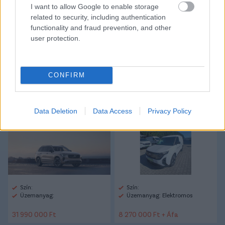
CÍMKÉK:
#FRADI
#FERENCVÁROS
#FTC
#BAJNOKOK
I want to allow Google to enable storage
LIGÁJA
#BL
#BL-SELEJTEZŐ
#PETER STÖGER
related to security, including authentication
#SLAVIA PRAHA
functionality and fraud prevention, and other
user protection.
Autópiac
CONFIRM
Volvo Xc90
Ford Courier
Data Deletion
Data Access
Privacy Policy
Szín:
Szín:
Üzemanyag:
Üzemanyag: Elektromos
31 990 000 Ft
8 270 000 Ft + Áfa