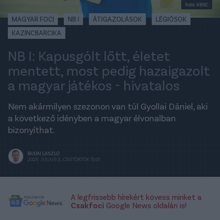
Fotó: KBSC
MAGYAR FOCI
NB I
ÁTIGAZOLÁSOK
LÉGIÓSOK
KAZINCBARCIKA
NB I: Kapusgólt lőtt, életet
mentett, most pedig hazaigazolt
a magyar játékos - hivatalos
Nem akármilyen szezonon van túl Gyollai Dániel, aki
a következő idényben a magyar élvonalban
bizonyíthat.
BUDAI LÁSZLÓ
2025. JÚLIUS 3., CSÜTÖRTÖK 15:01
A legfrissebb hírekért kövess minket a
Csakfoci
Google News oldalán is!