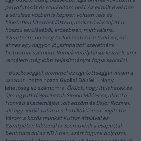
pályafutását és szurkoltam neki. Az elmúlt években
a sérülése közben is képben voltam vele és
hihetetlen kitartást láttam, amivel ő visszajött a
hosszú sérüléséből, erősebben, mint valaha.
Szeretném, ha meg tudná mutatni a tudását, mi
ehhez egy nagyon jó „színpadot" szeretnénk
biztosítani számára. Remek vetélytársai lesznek, ami
remélem még jobb teljesítményre fogja sarkallni.
- Büszkeséggel, örömmel és izgatottsággal várom a
szezont
- tette hozzá
Gyollai Dániel
. - Nagy
lehetőség ez számomra.
Örülök, hogy itt lehetek és
újra együtt dolgozhatok Simon Miklóssal, akivel a
Honvéd akadémiáján volt edzőm és Bajor Ricsivel,
aki egy sérülés után a rehabilitációmat segítette.
Várom a közös munkát Kuttor Attilával és
Szentpéteri Viktorral is. Szeretnénk a csapattal
bentmaradni az NB I-ben, azért fogunk dolgozni,
hogy minél jobban szerepeljünk, hogy a szurkolóink