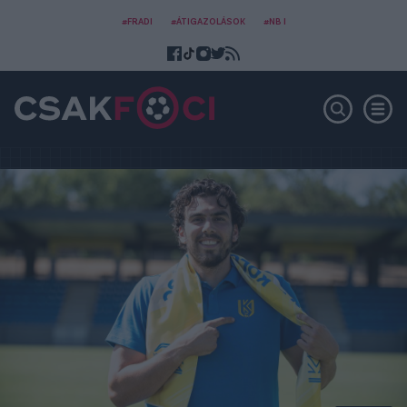
#FRADI
#ÁTIGAZOLÁSOK
#NB I