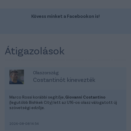
Kövess minket a Facebookon is!
Átigazolások
Olaszország
Costantinót kinevezték
Marco Rossi korábbi segítője,
Giovanni Costantino
(legutóbb Bishkek City) lett az U16-os olasz válogatott új
szövetségi edzője.
2026-08-08 14:54