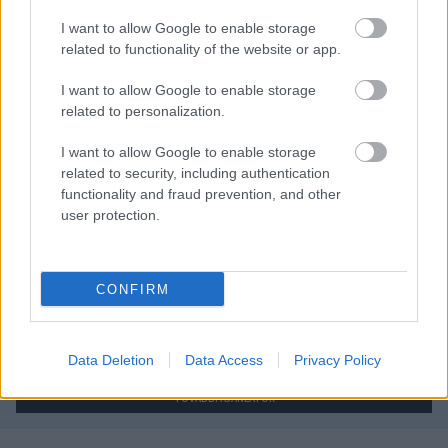
I want to allow Google to enable storage
related to functionality of the website or app.
Autópiac
I want to allow Google to enable storage
related to personalization.
Mg Mg3
Ford Connect
I want to allow Google to enable storage
related to security, including authentication
functionality and fraud prevention, and other
user protection.
CONFIRM
Szín: Piros
Szín: Fehér
Üzemanyag: Benzin
Üzemanyag: Dízel
6 599 000 Ft
8 590 000 Ft
Data Deletion
Data Access
Privacy Policy
TOVÁBBI AJÁNLATOK