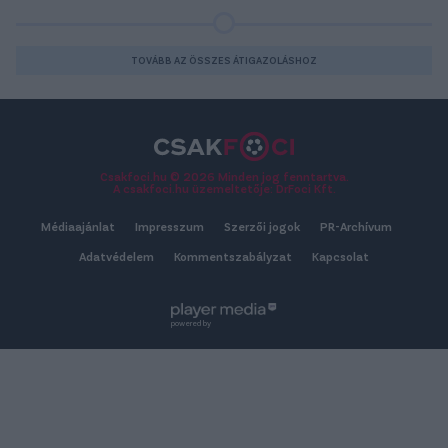
TOVÁBB AZ ÖSSZES ÁTIGAZOLÁSHOZ
Csakfoci.hu © 2026 Minden jog fenntartva.
A csakfoci.hu üzemeltetője: DrFoci Kft.
Médiaajánlat
Impresszum
Szerzői jogok
PR-Archívum
Adatvédelem
Kommentszabályzat
Kapcsolat
powered by