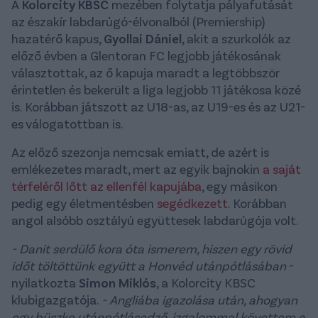
A
Kolorcity KBSC
mezében folytatja pályafutását
az északír labdarúgó-élvonalból (Premiership)
hazatérő kapus,
Gyollai Dániel
, akit a szurkolók az
előző évben a Glentoran FC legjobb játékosának
választottak, az ő kapuja maradt a legtöbbször
érintetlen és bekerült a liga legjobb 11 játékosa közé
is. Korábban játszott az U18-as, az U19-es és az U21-
es válogatottban is.
Az előző szezonja nemcsak emiatt, de azért is
emlékezetes maradt, mert az egyik bajnokin
a saját
térfeléről lőtt az ellenfél kapujába
, egy másikon
pedig egy életmentésben
segédkezett
. Korábban
angol alsóbb osztályú együttesek labdarúgója volt.
- Danit serdülő kora óta ismerem, hiszen egy rövid
időt töltöttünk együtt a Honvéd utánpótlásában
-
nyilatkozta
Simon Miklós
, a Kolorcity KBSC
klubigazgatója.
- Angliába igazolása után, ahogyan
egy büszke utánpótlásedző, izgalommal követtem a