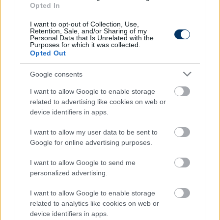
Opted In
magyar játékost igazolt az újonc -
hivatalos
I want to opt-out of Collection, Use,
Retention, Sale, and/or Sharing of my
Personal Data that Is Unrelated with the
A 31 éves labdarúgó korábban bajnok is volt a
Purposes for which it was collected.
Honvéddal, de hosszú ideje nem volt csapata.
Opted Out
Elolvasom
Google consents
I want to allow Google to enable storage
related to advertising like cookies on web or
Itt állíthatod be, hogy a Csakfoci az elsők
device identifiers in apps.
között legyen a Google-találatokban
I want to allow my user data to be sent to
Google for online advertising purposes.
Tetszett a cikk? Megosztanád?
I want to allow Google to send me
Link másolása
Email küldés
personalized advertising.
I want to allow Google to enable storage
CÍMKÉK:
#NB I
#ÁTIGAZOLÁSOK
#KAZINCBARCIKA
related to analytics like cookies on web or
#KBSC
#GYOLLAI DÁNIEL
device identifiers in apps.