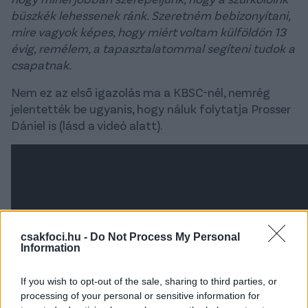
büszkék lehessenek ránk. Szeretném bebizonyítani,
mire vagyok képes, hogy miért voltam külföldön 13
évig, remélem, a tapasztalatommal segíteni tudok a
csapatnak.
Nem ez az első igazolás ma a KBSC-nél, nemrég
jelentették be ugyanis, hogy náluk folytatja Prosser
Dániel is (lásd a videó alatt).
csakfoci.hu -
Do Not Process My Personal
Information
If you wish to opt-out of the sale, sharing to third parties, or
processing of your personal or sensitive information for