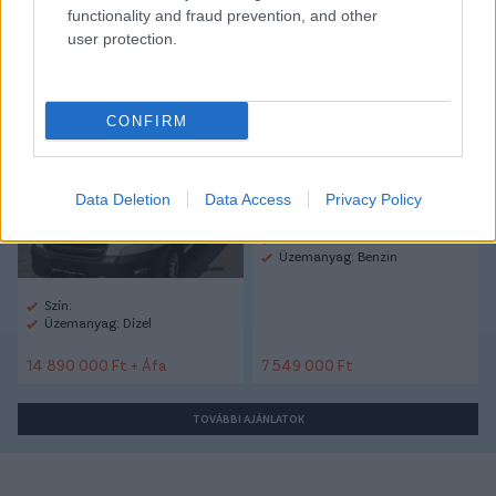
functionality and fraud prevention, and other
user protection.
Ford TRANSIT V363 Busz
Mg Mg3
Trend L4H3 (Jumbo) 460
2.0L(165) M6 RWD /
CONFIRM
KÖZELI ÉRKEZÉS!
Data Deletion
Data Access
Privacy Policy
Szín: Kék
Üzemanyag: Benzin
Szín:
Üzemanyag: Dízel
14 890 000 Ft + Áfa
7 549 000 Ft
TOVÁBBI AJÁNLATOK