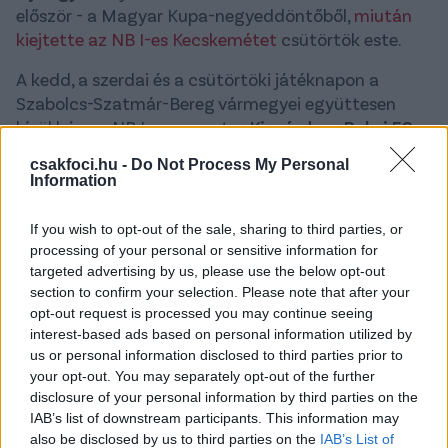
először - a Magyar Kupa-negyeddöntőből,
miután
kiejtette az NB I-es Kecskemétet
csütörtök este.
A kedd, a szerdai és a csütörtöki játéknapon a
Szabolcs-Szatmár-Bereg vármegyei együttesen
kívül három NB I-es csapat, a
Kisvárda, a Paksi FC
és a Ferencváros
kvalifikálta magát a következő
csakfoci.hu -
Do Not Process My Personal
körbe. A sorsolásra a Nyíregyháza-Kecskemét
Information
találkozót követően került sor az M4 Sport
stúdiójában, ahol az U21-es magyar válogatott
If you wish to opt-out of the sale, sharing to third parties, or
szövetségi edzője,
Szélesi Zoltán
sorsolta ki a
processing of your personal or sensitive information for
csapatok neveit tartalmazó golyókat.
targeted advertising by us, please use the below opt-out
section to confirm your selection. Please note that after your
opt-out request is processed you may continue seeing
MOL Magyar Kupa, elődöntők
interest-based ads based on personal information utilized by
us or personal information disclosed to third parties prior to
Paksi FC–Kisvárda
your opt-out. You may separately opt-out of the further
Nyíregyháza (NB II)–Ferencváros
disclosure of your personal information by third parties on the
IAB’s list of downstream participants. This information may
A továbbjutás egy mérkőzésen dől el. Hivatalos
also be disclosed by us to third parties on the
IAB’s List of