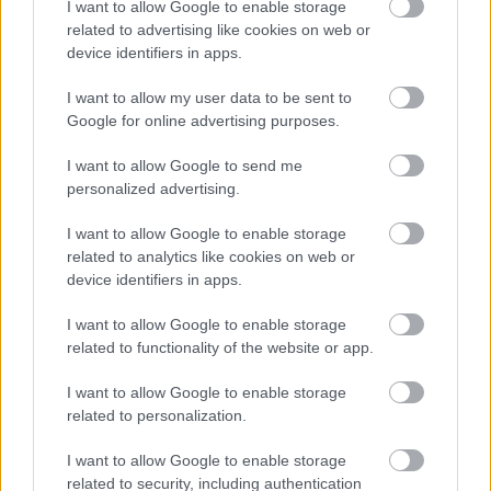
A hajrában nyerte meg a meccset a Liverpool a
I want to allow Google to enable storage
sereghajtó ellen.
related to advertising like cookies on web or
device identifiers in apps.
Elolvasom
I want to allow my user data to be sent to
Google for online advertising purposes.
Itt állíthatod be, hogy a Csakfoci az elsők
I want to allow Google to send me
között legyen a Google-találatokban
personalized advertising.
I want to allow Google to enable storage
Tetszett a cikk? Megosztanád?
related to analytics like cookies on web or
device identifiers in apps.
Link másolása
Email küldés
I want to allow Google to enable storage
CÍMKÉK:
#MAGYAR KUPA
#MOL MAGYAR KUPA
#MK-
related to functionality of the website or app.
SORSOLÁS
I want to allow Google to enable storage
related to personalization.
I want to allow Google to enable storage
Autópiac
related to security, including authentication