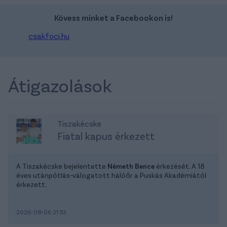
Kövess minket a Facebookon is!
csakfoci.hu
Átigazolások
Tiszakécske
Fiatal kapus érkezett
A Tiszakécske bejelentette
Németh Bence
érkezését. A 18
éves utánpótlás-válogatott hálóőr a Puskás Akadémiától
érkezett.
2026-08-06 21:53