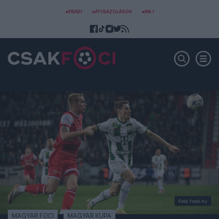
#FRADI
#ÁTIGAZOLÁSOK
#NB I
Fotó: fradi.hu
MAGYAR FOCI
MAGYAR KUPA