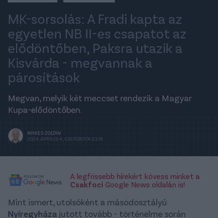
MK-sorsolás: A Fradi kapta az
egyetlen NB II-es csapatot az
elődöntőben, Paksra utazik a
Kisvárda - megvannak a
párosítások
Megvan, melyik két meccset rendezik a Magyar
Kupa-elődöntőben.
NYIKES ZOLTÁN
2024. ÁPRILIS 4., CSÜTÖRTÖK 23:16
A legfrissebb hírekért kövess minket a
Csakfoci
Google News oldalán is!
Mint ismert, utolsóként a másodosztályú
Nyíregyháza
jutott tovább - történelme során