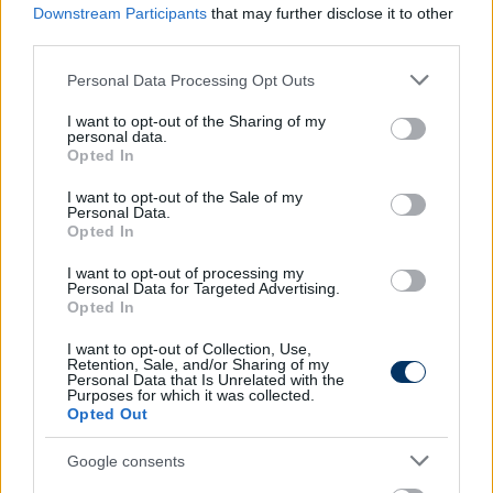
játéknap: április 24., szerda.
Downstream Participants
that may further disclose it to other
third parties.
Please note that this website/app uses one or more Google
Personal Data Processing Opt Outs
Olvastad már?
services and may gather and store information including but
not limited to your visit or usage behaviour. You may click to
I want to opt-out of the Sharing of my
personal data.
grant or deny consent to Google and its third-party tags to
Opted In
use your data for below specified purposes in below Google
consent section.
I want to opt-out of the Sale of my
Personal Data.
Opted In
I want to opt-out of processing my
Personal Data for Targeted Advertising.
Opted In
I want to opt-out of Collection, Use,
Retention, Sale, and/or Sharing of my
Personal Data that Is Unrelated with the
Premier League: Bődületes bombagól
Purposes for which it was collected.
Opted Out
is kellett Szoboszlaiék kötelező
győzelméhez - videók
Google consents