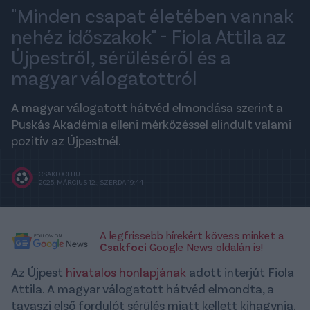
"Minden csapat életében vannak
nehéz időszakok" - Fiola Attila az
Újpestről, sérüléséről és a
magyar válogatottról
A magyar válogatott hátvéd elmondása szerint a
Puskás Akadémia elleni mérkőzéssel elindult valami
pozitív az Újpestnél.
CSAKFOCI.HU
2025. MÁRCIUS 12., SZERDA 19:44
A legfrissebb hírekért kövess minket a
Csakfoci
Google News oldalán is!
Az Újpest
hivatalos honlapjának
adott interjút Fiola
Attila. A magyar válogatott hátvéd elmondta, a
tavaszi első fordulót sérülés miatt kellett kihagynia.