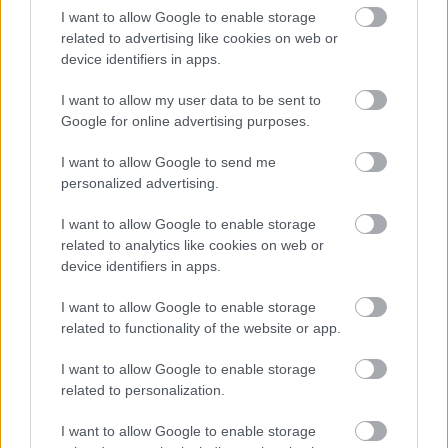
I want to allow Google to enable storage
related to advertising like cookies on web or
device identifiers in apps.
I want to allow my user data to be sent to
Google for online advertising purposes.
I want to allow Google to send me
Nagy elismerés Kerkeznek: "Útban van
personalized advertising.
afelé, hogy Európa egyik legjobb
I want to allow Google to enable storage
szélső védője legyen"
related to analytics like cookies on web or
device identifiers in apps.
Az angol liga honlapja szerint Kerkez Európa egyik
legjobb szélső védője lehet.
I want to allow Google to enable storage
Elolvasom
related to functionality of the website or app.
I want to allow Google to enable storage
related to personalization.
Itt állíthatod be, hogy a Csakfoci az elsők
I want to allow Google to enable storage
között legyen a Google-találatokban