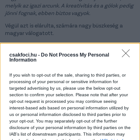
melyik az igazi arcunk. A kreativitás és a gólok pedig
jönni fognak, ebben biztos vagyok.
Végül azt is elárulta, számára nagy büszkeség a
magyar válogatott.
-
A válogatott az egyik legnagyobb büszkeség
számomra, nemcsak a pályafutásom, hanem az
csakfoci.hu -
Do Not Process My Personal
egész életem szempontjából. Jó hatással is van rám,
Information
mert szezon közben is ad egyfajta változatosságot,
új impulzusokat kapok, más futballistákkal
If you wish to opt-out of the sale, sharing to third parties, or
processing of your personal or sensitive information for
dolgozom együtt. Már tizenhárom éve tagja vagyok
targeted advertising by us, please use the below opt-out
a válogatottnak, ami önmagában nagy dolog, és
section to confirm your selection. Please note that after your
igyekszem minden percét kiélvezni. Amikor először
opt-out request is processed you may continue seeing
kaptam behívót Egervári Sándortól, nagyon más volt
interest-based ads based on personal information utilized by
a helyzet – ma már topligás játékosok tömege jön
us or personal information disclosed to third parties prior to
haza, egy átlagos felkészülési meccsre is megtelik a
your opt-out. You may separately opt-out of the further
Puskás Aréna. A nehéz kezdeteknél is ott voltam,
disclosure of your personal information by third parties on the
IAB’s list of downstream participants. This information may
amikor egy Észtország elleni találkozón hatezer