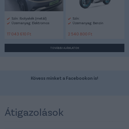
Szín: Ibolyakék (metál)
Szín:
Üzemanyag: Elektromos
Üzemanyag: Benzin
17 043 610 Ft
2 540 800 Ft
TOVÁBBI AJÁNLATOK
Kövess minket a Facebookon is!
Átigazolások