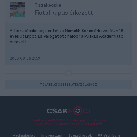
Tiszakécske
Fiatal kapus érkezett
A Tiszakécske bejelentette
Németh Bence
érkezését. A 18
éves utánpótlás-válogatott hálóőr a Puskás Akadémiától
érkezett.
2026-08-06 21:53
TOVÁBB AZ ÖSSZES ÁTIGAZOLÁSHOZ
Csakfoci.hu © 2026 Minden jog fenntartva.
A csakfoci.hu üzemeltetője: DrFoci Kft.
Médiaajánlat
Impresszum
Szerzői jogok
PR-Archívum