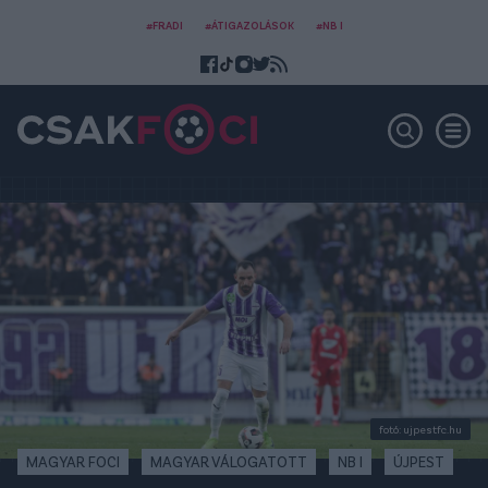
#FRADI
#ÁTIGAZOLÁSOK
#NB I
fotó: ujpestfc.hu
MAGYAR FOCI
MAGYAR VÁLOGATOTT
NB I
ÚJPEST