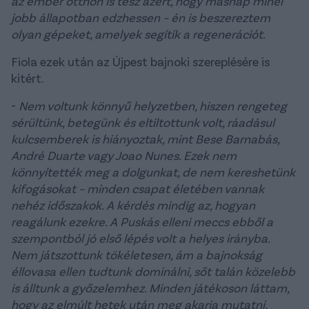
az ember otthon is tesz azért, hogy másnap minél
jobb állapotban edzhessen – én is beszereztem
olyan gépeket, amelyek segítik a regenerációt.
Fiola ezek után az Újpest bajnoki szereplésére is
kitért.
-
Nem voltunk könnyű helyzetben, hiszen rengeteg
sérültünk, betegünk és eltiltottunk volt, ráadásul
kulcsemberek is hiányoztak, mint Bese Barnabás,
André Duarte vagy Joao Nunes. Ezek nem
könnyítették meg a dolgunkat, de nem kereshetünk
kifogásokat – minden csapat életében vannak
nehéz időszakok. A kérdés mindig az, hogyan
reagálunk ezekre. A Puskás elleni meccs ebből a
szempontból jó első lépés volt a helyes irányba.
Nem játszottunk tökéletesen, ám a bajnokság
éllovasa ellen tudtunk dominálni, sőt talán közelebb
is álltunk a győzelemhez. Minden játékoson láttam,
hogy az elmúlt hetek után meg akarja mutatni,