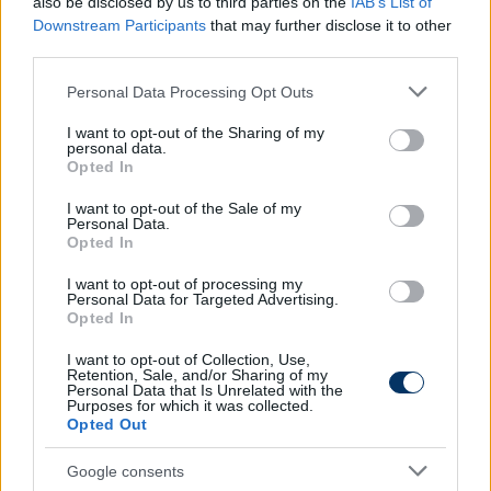
also be disclosed by us to third parties on the
IAB’s List of
ember ült a lelátókon. Éppen emiatt tudom igazán
Downstream Participants
that may further disclose it to other
értékelni a jelenlegi helyzetet.
third parties.
Please note that this website/app uses one or more Google
Personal Data Processing Opt Outs
services and may gather and store information including but
not limited to your visit or usage behaviour. You may click to
I want to opt-out of the Sharing of my
personal data.
grant or deny consent to Google and its third-party tags to
Opted In
use your data for below specified purposes in below Google
consent section.
I want to opt-out of the Sale of my
Personal Data.
Opted In
I want to opt-out of processing my
Personal Data for Targeted Advertising.
Opted In
I want to opt-out of Collection, Use,
Retention, Sale, and/or Sharing of my
Olvastad már?
Personal Data that Is Unrelated with the
Purposes for which it was collected.
Opted Out
Google consents