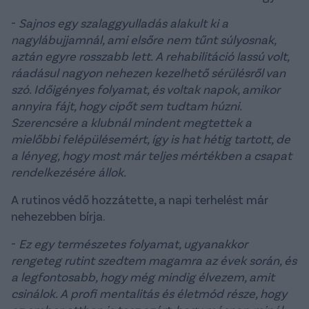
-
Sajnos egy szalaggyulladás alakult ki a
nagylábujjamnál, ami elsőre nem tűnt súlyosnak,
aztán egyre rosszabb lett. A rehabilitáció lassú volt,
ráadásul nagyon nehezen kezelhető sérülésről van
szó. Időigényes folyamat, és voltak napok, amikor
annyira fájt, hogy cipőt sem tudtam húzni.
Szerencsére a klubnál mindent megtettek a
mielőbbi felépülésemért, így is hat hétig tartott, de
a lényeg, hogy most már teljes mértékben a csapat
rendelkezésére állok.
A rutinos védő hozzátette, a napi terhelést már
nehezebben bírja.
-
Ez egy természetes folyamat, ugyanakkor
rengeteg rutint szedtem magamra az évek során, és
a legfontosabb, hogy még mindig élvezem, amit
csinálok. A profi mentalitás és életmód része, hogy