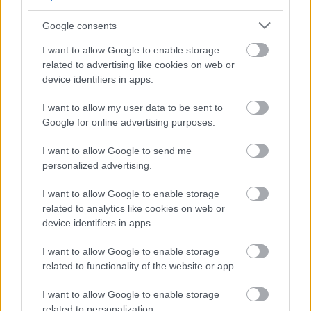
a bajnokság legjobb hátvédjének nevezte – a korábbi
NB I-es játékos pedig azt mondja, különösen jól esett
Google consents
számára ez az elismerés, hiszen ritka, hogy magyar
futballistát méltatnak így Romániában. A 29 éves
I want to allow Google to enable storage
hátvéddel a csíki sikerről, a magyar játékosokat érő
related to advertising like cookies on web or
megkülönböztetésről, a meglehetősen kétarcú
device identifiers in apps.
romániai körülményekről, a diósgyőri évekről és
válogatott álmáról is beszélgettünk. Kiderült, miért
I want to allow my user data to be sent to
kellett eljönnie a DVTK-tól elég hirtelen, miért döntött
Google for online advertising purposes.
úgy, hogy otthagyja Magyarországot és hogy miért
érintette különösen érzékenyen Varga Barnabás Eb-
I want to allow Google to send me
sérülése. Interjú.
personalized advertising.
Elolvasom
I want to allow Google to enable storage
related to analytics like cookies on web or
device identifiers in apps.
Itt állíthatod be, hogy a Csakfoci az elsők
I want to allow Google to enable storage
között legyen a Google-találatokban
related to functionality of the website or app.
I want to allow Google to enable storage
Tetszett a cikk? Megosztanád?
related to personalization.