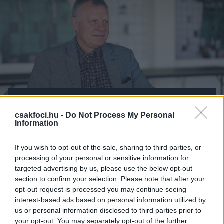
Mennyire ismered Bognár György
pályafutását - játékosként és
csakfoci.hu -
Do Not Process My Personal
Information
vezetőedzőként egyaránt?
Az alábbiakban egy 10+1 kérdésből álló kvízt
If you wish to opt-out of the sale, sharing to third parties, or
találsz Bognár György pályafutásának
processing of your personal or sensitive information for
targeted advertising by us, please use the below opt-out
legfontosabb állomásairól.
section to confirm your selection. Please note that after your
opt-out request is processed you may continue seeing
TOVÁBB A KVÍZHEZ
interest-based ads based on personal information utilized by
us or personal information disclosed to third parties prior to
your opt-out. You may separately opt-out of the further