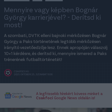
Mennyire vagy képben Bognár
György karrierjével? - Derítsd ki
most!
A szombati, DVTK elleni bajnoki mérkőzésen Bognár
György a Paks történetének legtöbb mérkőzésen
irányító vezetőedzője lesz. Ennek apropóján válaszolj
10+1 kérdésre, és derítsd ki, mennyire ismered a Paks
trénerének futballtörténetét!
CSAKFOCI.HU
2025. OKTÓBER 25., SZOMBAT 10:00
A legfrissebb hírekért kövess minket a
Csakfoci
Google News oldalán is!