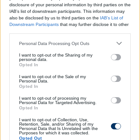
disclosure of your personal information by third parties on the
Olvastad már?
IAB’s list of downstream participants. This information may
also be disclosed by us to third parties on the
IAB’s List of
Downstream Participants
that may further disclose it to other
third parties.
Please note that this website/app uses one or more Google
Personal Data Processing Opt Outs
services and may gather and store information including but
not limited to your visit or usage behaviour. You may click to
I want to opt-out of the Sharing of my
personal data.
grant or deny consent to Google and its third-party tags to
Opted In
use your data for below specified purposes in below Google
consent section.
I want to opt-out of the Sale of my
Personal Data.
Opted In
"Szomorú, hogy ezért el kellett
I want to opt-out of processing my
jönnöm Magyarországról" - interjú a
Personal Data for Targeted Advertising.
Opted In
Romániában a legjobbnak nevezett
magyar védővel
I want to opt-out of Collection, Use,
Retention, Sale, and/or Sharing of my
Personal Data that Is Unrelated with the
A román élvonalban szereplő FK Csíkszereda magyar
Purposes for which it was collected.
védőjét, Hegedűs Jánost nemrég egy helyi szakember
Opted Out