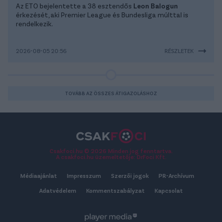
Az ETO bejelentette a 38 esztendős
Leon Balogun
érkezését, aki Premier League és Bundesliga múlttal is
rendelkezik.
2026-08-05 20:56
RÉSZLETEK
TOVÁBB AZ ÖSSZES ÁTIGAZOLÁSHOZ
Csakfoci.hu © 2026 Minden jog fenntartva.
A csakfoci.hu üzemeltetője: DrFoci Kft.
Médiaajánlat
Impresszum
Szerzői jogok
PR-Archívum
Adatvédelem
Kommentszabályzat
Kapcsolat