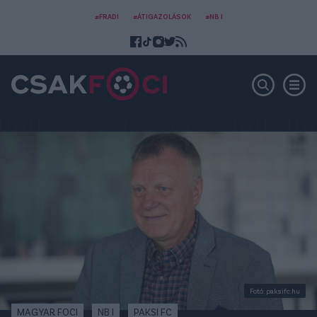
#FRADI
#ÁTIGAZOLÁSOK
#NB I
Fotó: paksifc.hu
MAGYAR FOCI
NB I
PAKSI FC