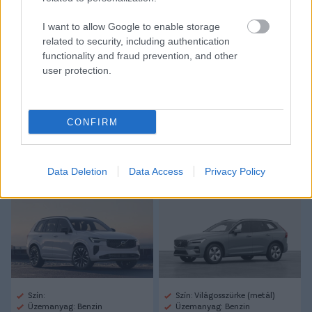
Link másolása
Email küldés
I want to allow Google to enable storage
related to security, including authentication
CÍMKÉK:
#MAGYAR FOCI
#NB I
#PAKS
#PAKSI FC
functionality and fraud prevention, and other
#BOGNÁR GYÖRGY
#KVÍZ
user protection.
CONFIRM
Autópiac
Data Deletion
Data Access
Privacy Policy
Volvo Xc90
Volvo Xc60
Szín:
Szín: Világosszürke (metál)
Üzemanyag: Benzin
Üzemanyag: Benzin