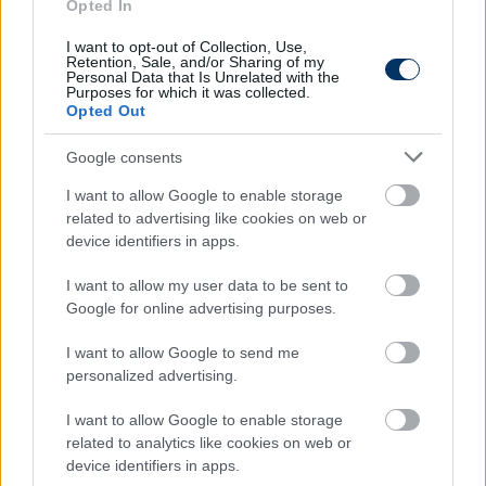
Opted In
Olvastad már?
I want to opt-out of Collection, Use,
Retention, Sale, and/or Sharing of my
Personal Data that Is Unrelated with the
Purposes for which it was collected.
Opted Out
Google consents
I want to allow Google to enable storage
related to advertising like cookies on web or
device identifiers in apps.
I want to allow my user data to be sent to
Google for online advertising purposes.
Vasas: A Vidi fiatal támadóját
szerezték meg - hivatalos
I want to allow Google to send me
personalized advertising.
A 2007-es születésű Kovács Patrik az NB II-es
Videotontól az NB I-be szerződött.
I want to allow Google to enable storage
related to analytics like cookies on web or
Elolvasom
device identifiers in apps.