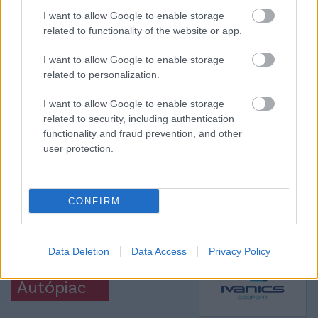
I want to allow Google to enable storage
related to functionality of the website or app.
I want to allow Google to enable storage
Itt állíthatod be, hogy a Csakfoci az elsők
related to personalization.
között legyen a Google-találatokban
I want to allow Google to enable storage
related to security, including authentication
Tetszett a cikk? Megosztanád?
functionality and fraud prevention, and other
user protection.
Link másolása
Email küldés
CÍMKÉK:
#MAGYAR FOCI
#NB I
#ÁTIGAZOLÁSOK
CONFIRM
#HAZAI ÁTIGAZOLÁSI HÍREK
#VASAS
#NYÍREGYHÁZA
#NYÍREGYHÁZA SPARTACUS
#HŐS ZSOMBOR
Data Deletion
Data Access
Privacy Policy
Autópiac