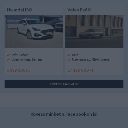
Hyundai I30
Volvo Ex60
Szín: Fehér
Szín:
Üzemanyag: Benzin
Üzemanyag: Elektromos
5 399 000 Ft
27 490 000 Ft
TOVÁBBI AJÁNLATOK
Kövess minket a Facebookon is!