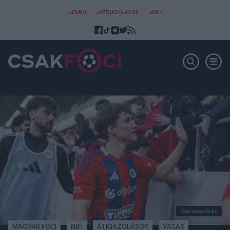
#FRADI
#ÁTIGAZOLÁSOK
#NB I
Fotó: vasasfc.hu
MAGYAR FOCI
NB I
ÁTIGAZOLÁSOK
VASAS