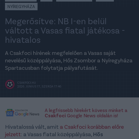
NYÍREGYHÁZA
Megerősítve: NB I-en belül
váltott a Vasas fiatal játékosa -
hivatalos
A Csakfoci hírének megfelelően a Vasas saját
nevelésű középpályása, Hős Zsombor a Nyíregyháza
Spartacusban folytatja pályafutását.
CSAKFOCI.HU
2026. JÚNIUS 17., SZERDA 17:46
A legfrissebb hírekért kövess minket a
Csakfoci
Google News oldalán is!
Hivatalossá vált, amit
a Csakfoci korábban előre
jelzett
: a Vasas fiatal középpályása,
Hős