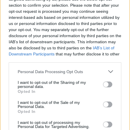
section to confirm your selection. Please note that after your
liga volt, az élvonalban jobb játékosok lesznek, és
opt-out request is processed you may continue seeing
gyorsabb lesz a tempó is, várom már a rajtot
-
interest-based ads based on personal information utilized by
mondta Hős Zsombor.
us or personal information disclosed to third parties prior to
your opt-out. You may separately opt-out of the further
- Zsombor szerződtetésénél fontos szempont volt,
disclosure of your personal information by third parties on the
hogy maximálisan beleillik klubunk filozófiájába.
IAB’s list of downstream participants. This information may
Fiatal kora ellenére már komoly felnőtt
also be disclosed by us to third parties on the
IAB’s List of
tapasztalattal rendelkezik, a korosztályos válogatott
Downstream Participants
that may further disclose it to other
meghatározó tagja, játszott a válogatott elitkörös
third parties.
mérkőzésein is. Nagy munkabírással rendelkezik, a
Please note that this website/app uses one or more Google
Personal Data Processing Opt Outs
középpálya több posztján bevethető
- tette hozzá
services and may gather and store information including but
Fekete Tivadar, a Nyíregyháza Spartacus
not limited to your visit or usage behaviour. You may click to
I want to opt-out of the Sharing of my
personal data.
sportigazgatója.
grant or deny consent to Google and its third-party tags to
Opted In
use your data for below specified purposes in below Google
Pörögnek a hírek az átigazolási piacon, kövesd a
consent section.
I want to opt-out of the Sale of my
csakfoci.hu folyamatosan frissülő átigazolási
Personal Data.
Opted In
rovatát, ahol minden fontos információt azonnal
megtalálsz - KATTINTS!
I want to opt-out of processing my
Personal Data for Targeted Advertising.