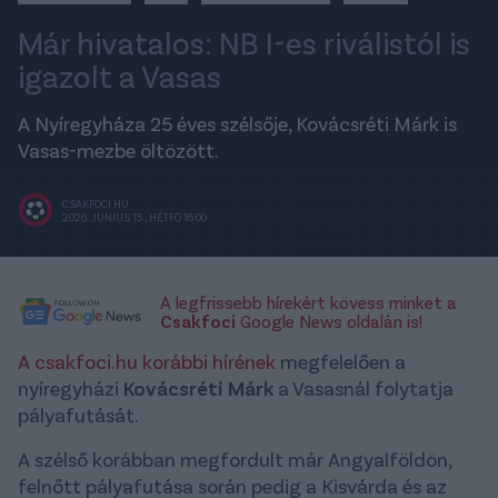
Már hivatalos: NB I-es riválistól is
igazolt a Vasas
A Nyíregyháza 25 éves szélsője, Kovácsréti Márk is
Vasas-mezbe öltözött.
CSAKFOCI.HU
2026. JÚNIUS 15., HÉTFŐ 16:00
A legfrissebb hírekért kövess minket a
Csakfoci
Google News oldalán is!
A csakfoci.hu korábbi hírének
megfelelően a
nyíregyházi
Kovácsréti Márk
a Vasasnál folytatja
pályafutását.
A szélső korábban megfordult már Angyalföldön,
felnőtt pályafutása során pedig a Kisvárda és az