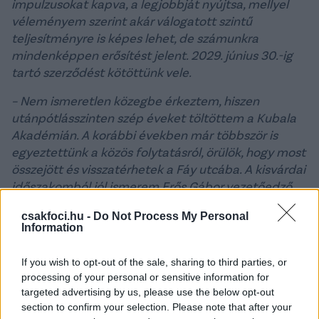
impulzusokat kapva, a legjobbját nyújtsa, mellyel
véleményem szerint akár válogatott szintű
teljesítményre is képes lehet, de számunkra
mindenképpen erősítést jelent. 2029. június 30.-ig
tartó szerződést kötöttünk vele.
– Nem ismeretlen közegbe érkeztem, hiszen
utánpótlásszinten szép éveket töltöttem a Kubala
Akadémián. A korábbi években már többször is
egyeztettünk a közös folytatásról, örülök, hogy most
összejött és visszatérhetek a Fáy utcába. A kisvárdai
időszakomból jól ismerem Erős Gábor vezetőedző
filozófiáját, amivel könnyen tudok azonosulni, várom
csakfoci.hu -
Do Not Process My Personal
az újbóli közös munkát. Voltam már a Vasashoz most
Information
hasonló, az NB I-ben újonc csapat tagja, motiváltan
várom a mostani kihívást is. Szeretnék sok közös
If you wish to opt-out of the sale, sharing to third parties, or
győzelmet megélni a Vasas-szurkolókkal az
processing of your personal or sensitive information for
Illovszky-stadionban, mindent megteszek, hogy a
targeted advertising by us, please use the below opt-out
teljesítményemmel hozzásegítsem a csapatot a
section to confirm your selection. Please note that after your