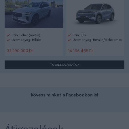
Szín: Fehér (metál)
Szín: Kék
Üzemanyag: Hibrid
Üzemanyag: Benzin/elektromos
32 990 000 Ft
14 166 465 Ft
TOVÁBBI AJÁNLATOK
Kövess minket a Facebookon is!
Átigazolások