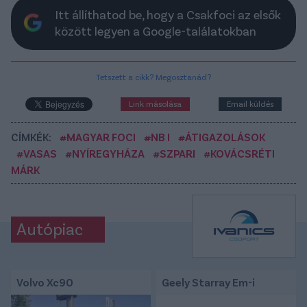
Itt állíthatod be, hogy a Csakfoci az elsők
között legyen a Google-találatokban
Tetszett a cikk? Megosztanád?
Link másolása
Email küldés
CÍMKÉK:
#MAGYAR FOCI
#NB I
#ÁTIGAZOLÁSOK
#VASAS
#NYÍREGYHÁZA
#SZPARI
#KOVÁCSRÉTI
MÁRK
Autópiac
Volvo Xc90
Geely Starray Em-i