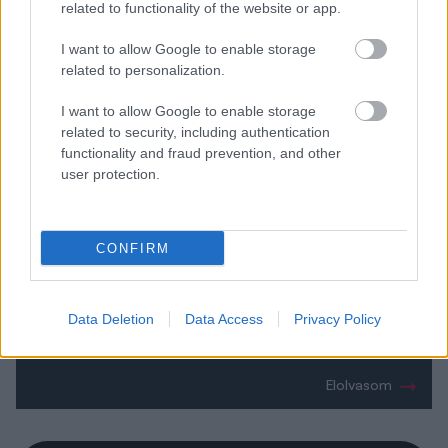
related to functionality of the website or app.
I want to allow Google to enable storage
related to personalization.
I want to allow Google to enable storage
related to security, including authentication
functionality and fraud prevention, and other
Mélyütés és sokk: Megfelezik az NB II-
user protection.
ben az MLSZ-pénzeket
A csakfoci.hu információi szerint hétvégén kapták
CONFIRM
meg az NB II-es klubok az MLSZ tájékoztatását a
2026/2027-es idényre járó központi támogatásokról.
A szövetség által e-mailben kiküldött dokumentum
több egyesületnél is komoly meglepetést okozott,
Data Deletion
Data Access
Privacy Policy
ugyanis a tavalyi összeghez képest jelentős, akár 50-
60 százalékos csökkentésről szól.
Elolvasom