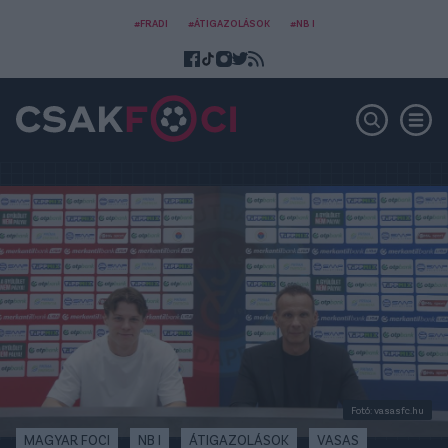
#FRADI
#ÁTIGAZOLÁSOK
#NB I
Fotó: vasasfc.hu
MAGYAR FOCI
NB I
ÁTIGAZOLÁSOK
VASAS