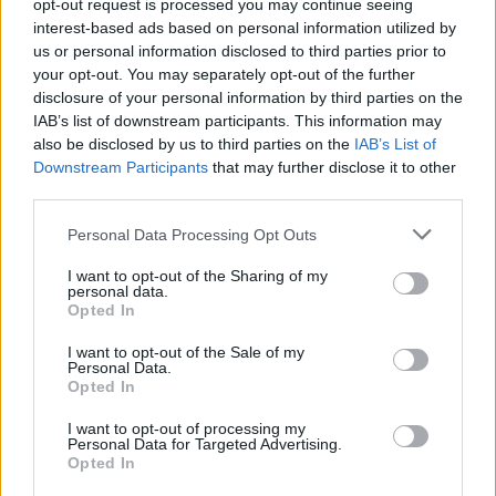
céljaink eléréséhez
- mondta, Kovácsréti, a Vasas
opt-out request is processed you may continue seeing
interest-based ads based on personal information utilized by
újdonsült játékosa.
us or personal information disclosed to third parties prior to
A Vasasnak ez már a második nagy bejelentése
your opt-out. You may separately opt-out of the further
disclosure of your personal information by third parties on the
hétfőn, hiszen
a piros-kékeknél folytatja
IAB’s list of downstream participants. This information may
pályafutását Pálinkás Gergő, az NB II-es Kecskemét
also be disclosed by us to third parties on the
IAB’s List of
gólkirálya is.
Downstream Participants
that may further disclose it to other
third parties.
Please note that this website/app uses one or more Google
Personal Data Processing Opt Outs
services and may gather and store information including but
not limited to your visit or usage behaviour. You may click to
I want to opt-out of the Sharing of my
personal data.
grant or deny consent to Google and its third-party tags to
Opted In
use your data for below specified purposes in below Google
consent section.
I want to opt-out of the Sale of my
Personal Data.
Opted In
I want to opt-out of processing my
Personal Data for Targeted Advertising.
Opted In