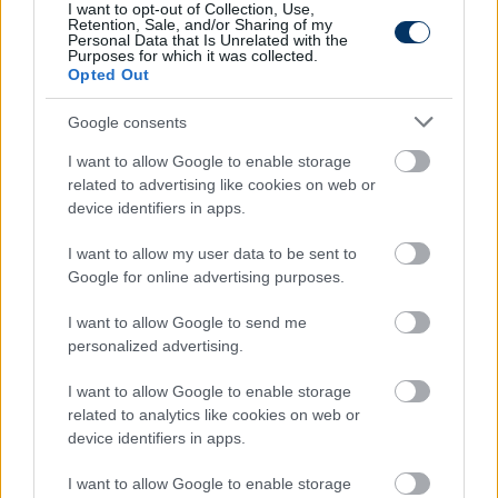
I want to opt-out of Collection, Use,
Retention, Sale, and/or Sharing of my
Personal Data that Is Unrelated with the
Purposes for which it was collected.
Opted Out
Google consents
I want to allow Google to enable storage
related to advertising like cookies on web or
device identifiers in apps.
Pörögnek a hírek az átigazolási piacon, kövesd a
I want to allow my user data to be sent to
csakfoci.hu folyamatosan frissülő átigazolási
Google for online advertising purposes.
rovatát, ahol minden fontos információt azonnal
megtalálsz - KATTINTS!
I want to allow Google to send me
personalized advertising.
Olvastad már?
I want to allow Google to enable storage
related to analytics like cookies on web or
device identifiers in apps.
I want to allow Google to enable storage