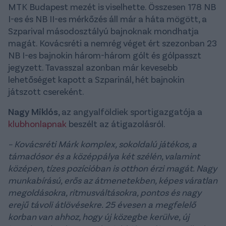
MTK Budapest mezét is viselhette. Összesen 178 NB
I-es és NB II-es mérkőzés áll már a háta mögött, a
Szparival másodosztályú bajnoknak mondhatja
magát. Kovácsréti a nemrég véget ért szezonban 23
NB I-es bajnokin három-három gólt és gólpasszt
jegyzett. Tavasszal azonban már kevesebb
lehetőséget kapott a Szparinál, hét bajnokin
játszott csereként.
Nagy Miklós
, az angyalföldiek sportigazgatója a
klubhonlapnak
beszélt az átigazolásról.
– Kovácsréti Márk komplex, sokoldalú játékos, a
támadósor és a középpálya két szélén, valamint
középen, tízes pozícióban is otthon érzi magát. Nagy
munkabírású, erős az átmenetekben, képes váratlan
megoldásokra, ritmusváltásokra, pontos és nagy
erejű távoli átlövésekre. 25 évesen a megfelelő
korban van ahhoz, hogy új közegbe kerülve, új