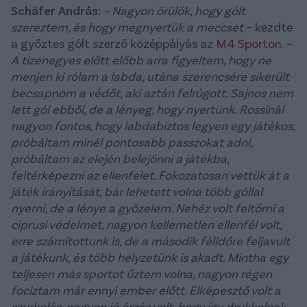
Schäfer András:
– Nagyon örülök, hogy gólt
szereztem, és hogy megnyertük a meccset
– kezdte
a győztes gólt szerző középpályás az
M4 Sporton
. –
A tizenegyes előtt előbb arra figyeltem, hogy ne
menjen ki rólam a labda, utána szerencsére sikerült
becsapnom a védőt, aki aztán felrúgott. Sajnos nem
lett gól ebből, de a lényeg, hogy nyertünk. Rossinál
nagyon fontos, hogy labdabiztos legyen egy játékos,
próbáltam minél pontosabb passzokat adni,
próbáltam az elején belejönni a játékba,
feltérképezni az ellenfelet. Fokozatosan vettük át a
játék irányítását, bár lehetett volna több góllal
nyerni, de a lénye a győzelem. Nehéz volt feltörni a
ciprusi védelmet, nagyon kellemetlen ellenfél volt,
erre számítottunk is, de a második félidőre feljavult
a játékunk, és több helyzetünk is akadt. Mintha egy
teljesen más sportot űztem volna, nagyon régen
fociztam már ennyi ember előtt. Elképesztő volt a
szurkolás, nagyon jó érzés volt, hogy így drukkolnak