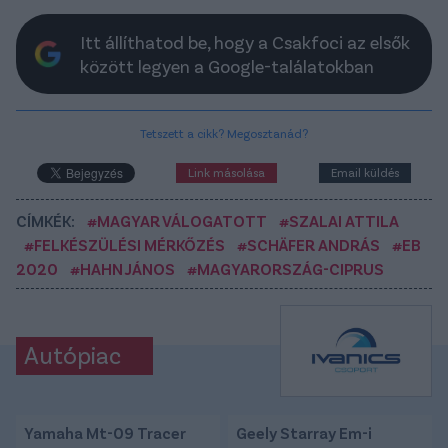
Itt állíthatod be, hogy a Csakfoci az elsők
között legyen a Google-találatokban
Tetszett a cikk? Megosztanád?
Link másolása
Email küldés
CÍMKÉK:
#MAGYAR VÁLOGATOTT
#SZALAI ATTILA
#FELKÉSZÜLÉSI MÉRKŐZÉS
#SCHÄFER ANDRÁS
#EB
2020
#HAHN JÁNOS
#MAGYARORSZÁG-CIPRUS
Autópiac
Yamaha Mt-09 Tracer
Geely Starray Em-i