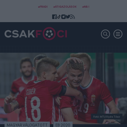
#FRADI
#ÁTIGAZOLÁSOK
#NB I
Fotó: MTI/Illyés Tibor
MAGYAR VÁLOGATOTT
EB 2020