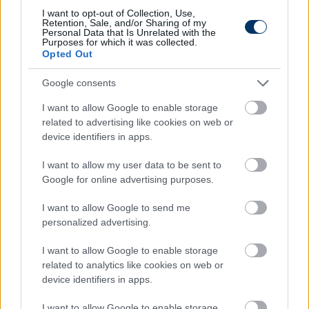
I want to opt-out of Collection, Use,
Teljesen kaotikus volt ez a nap, de elképesztően
Retention, Sale, and/or Sharing of my
boldog vagyok. Szinte semmit nem volt időm
Personal Data that Is Unrelated with the
Purposes for which it was collected.
felfogni, délután még a hasamon volt a kislányom,
Opted Out
közben jött az sms, hogy a kezdőben vagyok.
Elképesztő érzés volt, de egy olyan dopping volt
Google consents
számomra a mai meccsen, hogy úgy voltam vele,
I want to allow Google to enable storage
kiadok magamból mindent, amit tudok. Fáradtan
related to advertising like cookies on web or
éreztem magam a pályán, de azt szerettem volna,
device identifiers in apps.
hogy mindent megtegyek, minden labdáért
harcoltam, próbáltam odaérni a kapu elé. Örülök,
I want to allow my user data to be sent to
Google for online advertising purposes.
hogy a csapat nyerni tudott, így kell megkezdeni a
felkészülést az Európa-bajnokságra. Szombaton
I want to allow Google to send me
hazamehetek, aztán vasárnap mehetek a
personalized advertising.
kisbabáért, este pedig már edzés is lesz. Kicsit előbb
érkezett a baba, de lehet azért, mert szeretné ő is
I want to allow Google to enable storage
látni az Eb-t.
related to analytics like cookies on web or
device identifiers in apps.
Olvastad már?
I want to allow Google to enable storage