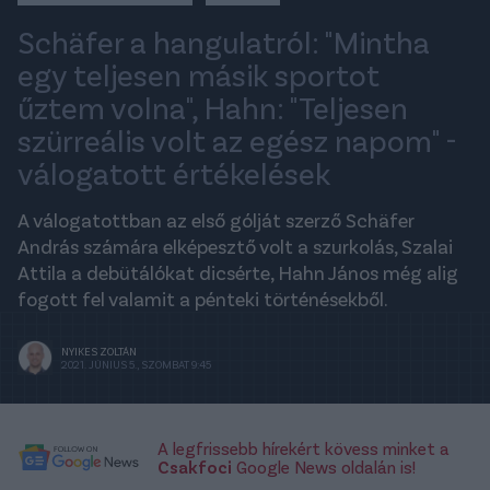
Schäfer a hangulatról: "Mintha
egy teljesen másik sportot
űztem volna", Hahn: "Teljesen
szürreális volt az egész napom" -
válogatott értékelések
A válogatottban az első gólját szerző Schäfer
András számára elképesztő volt a szurkolás, Szalai
Attila a debütálókat dicsérte, Hahn János még alig
fogott fel valamit a pénteki történésekből.
NYIKES ZOLTÁN
2021. JÚNIUS 5., SZOMBAT 9:45
A legfrissebb hírekért kövess minket a
Csakfoci
Google News oldalán is!