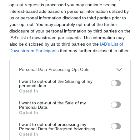
opt-out request is processed you may continue seeing
tenni azért, hogy sikeresek legyünk. A következő
interest-based ads based on personal information utilized by
felkészülési meccsen az lesz a legfontosabb, hogy a
us or personal information disclosed to third parties prior to
saját csapatjátékunkat játsszuk, ahogyan ma is, a
your opt-out. You may separately opt-out of the further
megfelelő taktikai elemeket véghezvigyük és
disclosure of your personal information by third parties on the
ugyanilyen harcosan, küzdeni akarással akarunk
IAB’s list of downstream participants. This information may
pályára lépni. Leírhatatlan, fantasztikus érzés, hogy
also be disclosed by us to third parties on the
IAB’s List of
Downstream Participants
that may further disclose it to other
ilyen hangulatot varázsoltak a szurkolók és hogy
third parties.
ennyire szeretnek minket, nagyon hálásak vagyunk
nekik.
Please note that this website/app uses one or more Google
Personal Data Processing Opt Outs
services and may gather and store information including but
Hahn János:
– Mindenki jól van hála Istennek, ez egy
not limited to your visit or usage behaviour. You may click to
I want to opt-out of the Sharing of my
personal data.
felejthetetlen nap a számomra. Teljesen szürreális
grant or deny consent to Google and its third-party tags to
Opted In
volt az egész napom, korán reggel jött a telefon,
use your data for below specified purposes in below Google
consent section.
hogy érkezik a baba, elkéredzkedtem a kapitánytól
I want to opt-out of the Sale of my
Personal Data.
és elindultam Telkiből
– nyilatkozta a paksi támadó
Opted In
az M4-nek. –
Fél négy körül világra jött a baba.
Tudtam, hogy a keretben vagyok, így nálam volt
I want to opt-out of processing my
Personal Data for Targeted Advertising.
minden, ami szükséges a mérkőzésre, de csak
Opted In
később jött a hír, hogy a kezdőcsapatban vagyok.