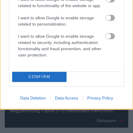
related to functionality of the website or app.
I want to allow Google to enable storage
related to personalization.
I want to allow Google to enable storage
related to security, including authentication
functionality and fraud prevention, and other
user protection.
CONFIRM
Rossi: “Nem szeretnék üzeneteket
kapni, harcot akarok látni” – a győztes
gólt szerző Schäfert méltatta
Data Deletion
Data Access
Privacy Policy
Így értékelte a két szövetségi kapitány a
Magyarország-Ciprus (1-0) felkészülési mérkőzést.
Elolvasom