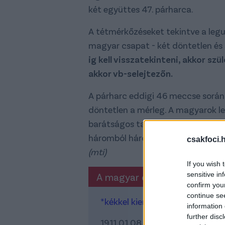
két együttes 47. párharca.
A tétmérkőzéseket tekintve a leg
magyar csapat - két döntetlen és 
ig kell visszatekinteni, akkor s
akkor vb-selejtezőn.
A párharc eddigi 46 meccse során 3
döntetlen a mérleg. A magyarok l
barátságos találkozón győzték le 
háromból háromszor nyert.
csakfoci.
(mti)
If you wish 
sensitive in
A magyar és a svájci váloga
confirm you
continue se
*kékkel kiemelve a tétmeccsek
information 
further disc
1911.01.08., Zürich: Svájc-Mag