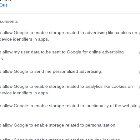
gyarország 3-1
Out
ország-Svájc 3-0
arország 1-2
consents
ország-Svájc 3-0
o allow Google to enable storage related to advertising like cookies on
rország 1-3
evice identifiers in apps.
rország-Svájc 7-4
o allow my user data to be sent to Google for online advertising
arország 2-4
s.
ország-Svájc 3-0
Magyarország 4-5
to allow Google to send me personalized advertising.
ország-Svájc 8-0
arország 0-2
o allow Google to enable storage related to analytics like cookies on
evice identifiers in apps.
ország-Svájc 3-1
rország 0-1
o allow Google to enable storage related to functionality of the website
szág-Svájc 1-0
Magyarország 0-1
o allow Google to enable storage related to personalization.
yarország 2-2 - vb-selejtező
rszág-Svájc 3-0 - vb-selejtező
o allow Google to enable storage related to security, including