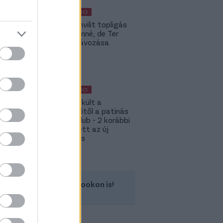
MAGYAR FOCI
Yaakobishvilit topligás
csapat vinné, de Ter
Stegen távozása
bekavart
MAGYAR FOCI
Megmenekült a
süllyesztőtől a patinás
magyar klub - 2 korábbi
játékos lett az új
tulajdonos
Kövess minket a Facebookon is!