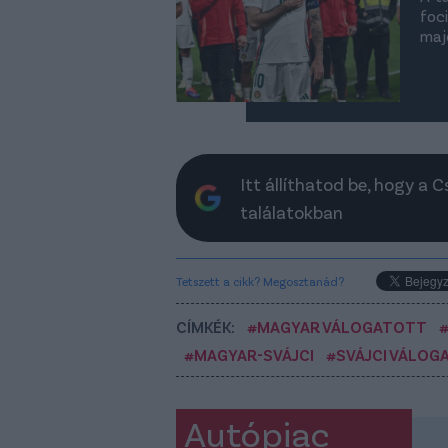
foc
maj
Itt állíthatod be, hogy a 
találatokban
Tetszett a cikk? Megosztanád?
CÍMKÉK:
#MAGYAR VÁLOGATOTT
#MAGYAR-SVÁJCI
#SVÁJCI VÁLOG
Autópiac