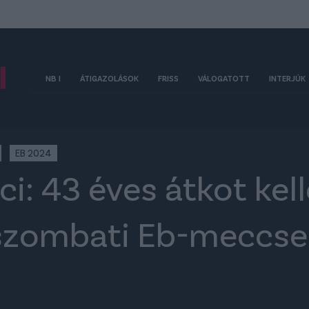
NB I
ÁTIGAZOLÁSOK
FRISS
VÁLOGATOTT
INTERJÚK
EB 2024
i: 43 éves átkot kel
szombati Eb-meccse