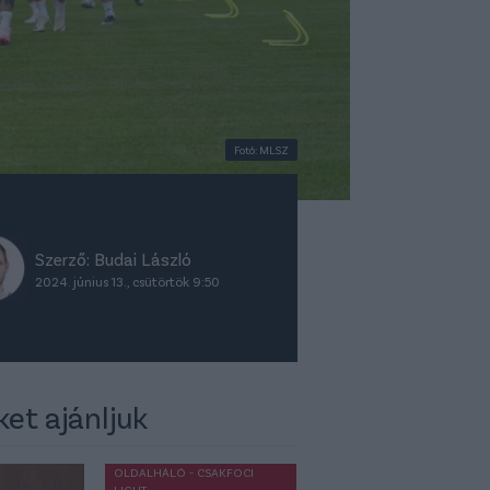
Fotó: MLSZ
Szerző:
Budai László
2024. június 13., csütörtök 9:50
ket ajánljuk
OLDALHÁLÓ - CSAKFOCI
LIGHT