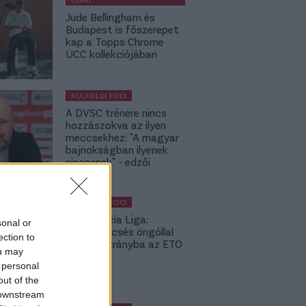
Jude Bellingham és
Budapest is főszerepet
kap a Topps Chrome
UCC kollekciójában
KÜLFÖLDI FOCI
A DVSC trénere nincs
hozzászokva az ilyen
meccsekhez: "A magyar
bajnokságban ilyenek
nincsenek" - edzői
értékelés
KÜLFÖLDI FOCI
Konferencia Liga:
sonal or
Balszerencsés öngóllal
ection to
került hátrányba az ETO
ou may
- videó
 personal
out of the
 downstream