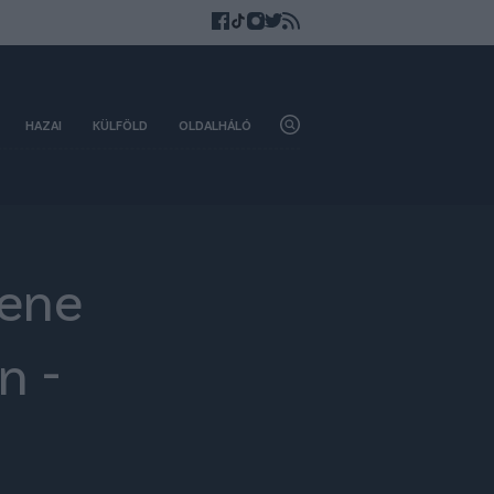
HAZAI
KÜLFÖLD
OLDALHÁLÓ
lene
n -