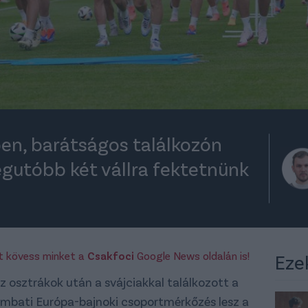
en, barátságos találkozón
egutóbb két vállra fektetnünk
rt kövess minket a
Csakfoci
Google News oldalán is!
Eze
 osztrákok után a svájciakkal találkozott a
ombati Európa-bajnoki csoportmérkőzés lesz a