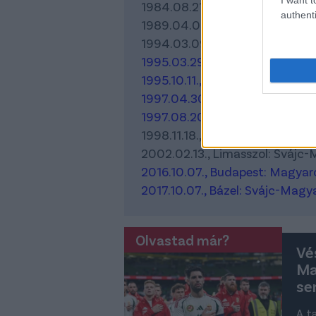
1984.08.21., Budapest: Magyar
authenti
1989.04.04., Budapest: Magya
1994.03.09., Budapest: Magyar
1995.03.29., Budapest: Magyaro
1995.10.11., Zürich: Svájc-Magy
1997.04.30., Zürich: Svájc-Mag
1997.08.20., Budapest: Magyaro
1998.11.18., Budapest: Magyaro
2002.02.13., Limasszol: Svájc
2016.10.07., Budapest: Magyaro
2017.10.07., Bázel: Svájc-Magya
Olvastad már?
Vé
Ma
sem
A t