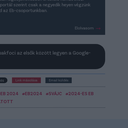
iportál szerint csak a negyedik heyen végzünk
d az Eb-csoportunkban.
Elolvasom
Csakfoci az elsők között legyen a Google-
Link másolása
Email küldés
#EB 2024
#EB2024
#SVÁJC
#2024-ES EB
ATOTT