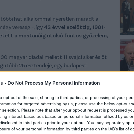
utóbbi hat alkalommal nyeretlen maradt a
négy vereség -, így
43 évvel ezelőttig, 1981-
zületett a mostanáig utolsó fontos győzelem,
0 magyar diadal mellett 11 svájci siker és öt
egutóbb 26 esztendeje, egy budapesti
az alpesi ország válogatottját, amely azóta
hu -
Do Not Process My Personal Information
to opt-out of the sale, sharing to third parties, or processing of your per
formation for targeted advertising by us, please use the below opt-out s
tott eddigi mérkőzései
r selection. Please note that after your opt-out request is processed y
eing interest-based ads based on personal information utilized by us or
disclosed to third parties prior to your opt-out. You may separately opt-
losure of your personal information by third parties on the IAB’s list of
yarország 2-0