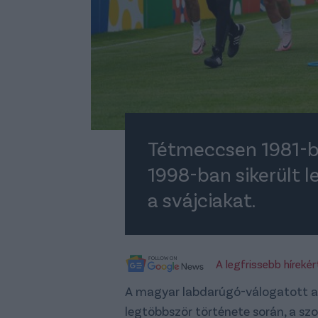
Tétmeccsen 1981-b
1998-ban sikerült l
a svájciakat.
A legfrissebb híreké
A magyar labdarúgó-válogatott az
legtöbbször története során, a sz