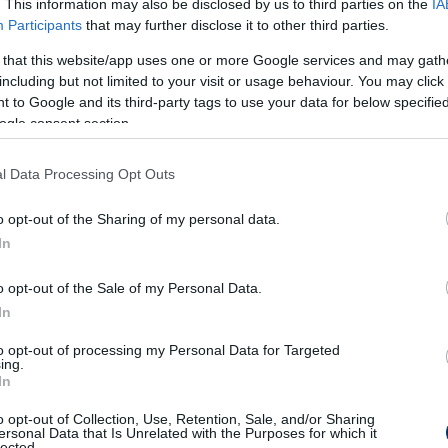
. This information may also be disclosed by us to third parties on the
IA
ország-Svájc 9-0
Participants
that may further disclose it to other third parties.
rszág-Svájc 2-1
 that this website/app uses one or more Google services and may gath
rszág-Svájc 1-1
including but not limited to your visit or usage behaviour. You may click 
agyarország 1-6
 to Google and its third-party tags to use your data for below specifi
gyarország 4-2
ogle consent section.
ország-Svájc 5-0
rszág-Svájc 3-1
l Data Processing Opt Outs
arország 4-5
o opt-out of the Sharing of my personal data.
arország 2-2
In
ország-Svájc 6-2
rország 3-1
o opt-out of the Sale of my Personal Data.
ország-Svájc 3-0
In
yarország 6-2
to opt-out of processing my Personal Data for Targeted
rszág-Svájc 6-1
ing.
In
arország 1-5
rszág-Svájc 2-0
o opt-out of Collection, Use, Retention, Sale, and/or Sharing
ersonal Data that Is Unrelated with the Purposes for which it
g-Svájc 2-0 - vb
lected.