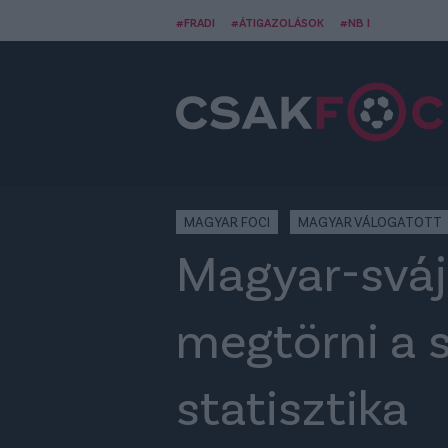
#FRADI
#ÁTIGAZOLÁSOK
#NB I
MAGYAR FOCI
MAGYAR VÁLOGATOTT
Magyar-svájc
megtörni a 
statisztika