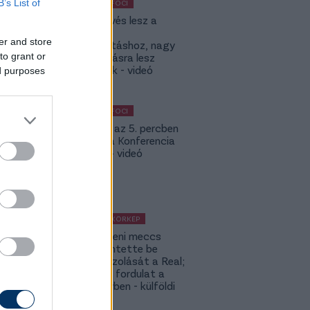
B’s List of
KÜLFÖLDI FOCI
KL: Ez kevés lesz a
Lokitól a
er and store
továbbjutáshoz, nagy
to grant or
feltámadásra lesz
szükségük - videó
ed purposes
KÜLFÖLDI FOCI
Bolla már az 5. percben
betalált a Konferencia
Ligában – videó
KÜLFÖLDI KÖRKÉP
A Fradi elleni meccs
előtt jelentette be
rekordigazolását a Real;
hatalmas fordulat a
Rodri-ügyben - külföldi
körkép