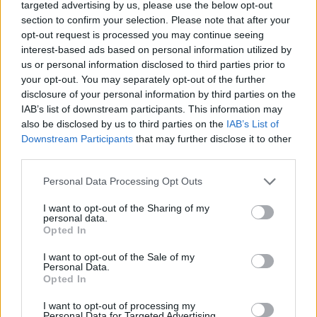
targeted advertising by us, please use the below opt-out
"
Bár Koszovó az első félidőben jól játszott, végül
section to confirm your selection. Please note that after your
nem sikerült ellenállnia Magyarországnak a lefújásig.
opt-out request is processed you may continue seeing
Az első játékrészben jobb esélyeik voltak a
interest-based ads based on personal information utilized by
gólszerzésre, mint a hazaiaknak.
A második
us or personal information disclosed to third parties prior to
félidőben Koszovó gyengén teljesített, a vereség
your opt-out. You may separately opt-out of the further
pedig elkerülhetetlen volt
" - vélekedett a
disclosure of your personal information by third parties on the
IAB’s list of downstream participants. This information may
mérkőzésről a
koha.net
.
also be disclosed by us to third parties on the
IAB’s List of
Downstream Participants
that may further disclose it to other
"Szerintem nagyon jól kezdtük a mérkőzést, de úgy
third parties.
gondolom, hogy a második félidőben hibát hibára
halmoztunk. Jó felkészülési meccs volt, hiszem, hogy
Please note that this website/app uses one or more Google
Personal Data Processing Opt Outs
az edző a jövőben kevesebb hibát fog látni, és
services and may gather and store information including but
remélem, hogy jobbak leszünk. Úgy gondolom, hogy
not limited to your visit or usage behaviour. You may click to
I want to opt-out of the Sharing of my
personal data.
grant or deny consent to Google and its third-party tags to
az edző minden játékost látott, és lesznek is újak,
Opted In
use your data for below specified purposes in below Google
akik jönnek, szeptemberben még jobb csapatunk
consent section.
I want to opt-out of the Sale of my
lesz. De addig sok munka vár ránk, sokat kell
Personal Data.
fejlődnünk"
- olvasható a
Gazeta Express
hasábjain
Opted In
a válogatott játékos
Edon Zhegrova
értékelése.
I want to opt-out of processing my
Personal Data for Targeted Advertising.