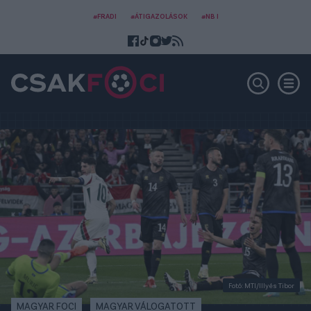
#FRADI
#ÁTIGAZOLÁSOK
#NB I
Fotó: MTI/Illyés Tibor
MAGYAR FOCI
MAGYAR VÁLOGATOTT