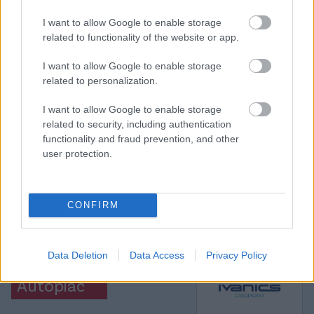
I want to allow Google to enable storage
related to functionality of the website or app.
Itt állíthatod be, hogy a Csakfoci az elsők
között legyen a Google-találatokban
I want to allow Google to enable storage
related to personalization.
I want to allow Google to enable storage
Tetszett a cikk? Megosztanád?
related to security, including authentication
functionality and fraud prevention, and other
Link másolása
Email küldés
user protection.
CÍMKÉK:
#MAGYAR FOCI
#MAGYAR VÁLOGATOTT
#MAGYARORSZÁG
#KOSZOVÓ
#MAGYAR-KOSZOVÓI
CONFIRM
#MAGYARORSZÁG-KOSZOVÓ
#KOSZOVÓI
VÁLOGATOTT
Data Deletion
Data Access
Privacy Policy
Autópiac