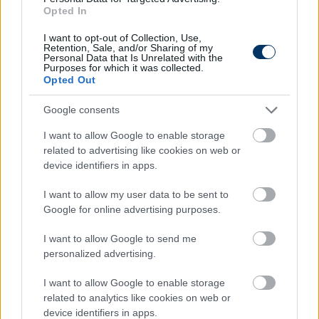
Olvastad már?
Opted In
I want to opt-out of Collection, Use,
Retention, Sale, and/or Sharing of my
Personal Data that Is Unrelated with the
Purposes for which it was collected.
Opted Out
Google consents
I want to allow Google to enable storage
related to advertising like cookies on web or
device identifiers in apps.
I want to allow my user data to be sent to
Rossi kemény üzenete Gazdagnak:
Google for online advertising purposes.
"Többet várok tőle, mit szépítsem?"
I want to allow Google to send me
personalized advertising.
A magyar válogatott szövetségi kapitánya arról is
beszélt, hogy Sallai Rolandot és Szoboszlai Dominikot
I want to allow Google to enable storage
nem tudja hasonló képességű labdarúgóval pótolni.
related to analytics like cookies on web or
Elolvasom
device identifiers in apps.