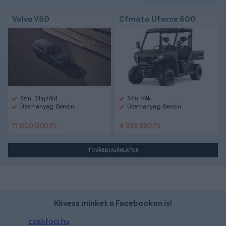
Volvo V60
Cfmoto Uforce 600
Szín: Olajzöld
Szín: Kék
Üzemanyag: Benzin
Üzemanyag: Benzin
17 000 000 Ft
4 999 990 Ft
TOVÁBBI AJÁNLATOK
Kövess minket a Facebookon is!
csakfoci.hu