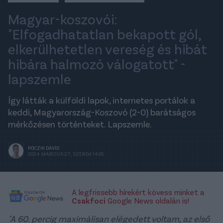
Magyar-koszovói:
"Elfogadhatatlan bekapott gól,
elkerülhetetlen vereség és hibát
hibára halmozó válogatott" -
lapszemle
Így látták a külföldi lapok, internetes portálok a
keddi, Magyarország-Koszovó (2-0) barátságos
mérkőzésen történteket. Lapszemle.
PÓCZIK DÁVID
2024. MÁRCIUS 27., SZERDA 14:05
A legfrissebb hírekért kövess minket a
Csakfoci
Google News oldalán is!
"A 60. percig maximálisan elégedett voltam, az első