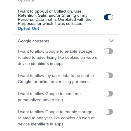
Opted In
Olvastad már?
I want to opt-out of Collection, Use,
Retention, Sale, and/or Sharing of my
Personal Data that Is Unrelated with the
Purposes for which it was collected.
Opted Out
Google consents
I want to allow Google to enable storage
related to advertising like cookies on web or
device identifiers in apps.
I want to allow my user data to be sent to
Google for online advertising purposes.
Fradi: Megvan a megállapodás,
I want to allow Google to send me
ötszörös áron adják el a légióst
personalized advertising.
Jansen csapatához
I want to allow Google to enable storage
Honlapunk úgy tudja, a Fradi bombaüzletet kötött
related to analytics like cookies on web or
Raul Gustavo eladásával.
device identifiers in apps.
Elolvasom