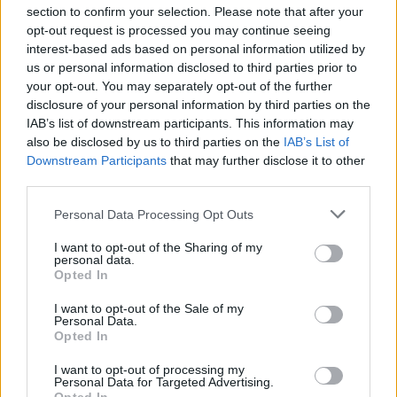
tárgyalniuk.
section to confirm your selection. Please note that after your
opt-out request is processed you may continue seeing
Berecznek nem lenne ismeretlen a DVTK, hiszen
interest-based ads based on personal information utilized by
Miskolcon született, a klub utánpótlásában is
us or personal information disclosed to third parties prior to
játszott, mielőtt a Kubala Akadémiára került. A
your opt-out. You may separately opt-out of the further
középpályás aztán 2014-ben csatlakozott az
disclosure of your personal information by third parties on the
angyalföldiek első csapatához, a 2016/17-es
IAB’s list of downstream participants. This information may
also be disclosed by us to third parties on the
IAB’s List of
idényben pedig meghatározó játékosként nyert NB
Downstream Participants
that may further disclose it to other
I-es bajnoki bronzérmet és kupaezüstöt a klubbal.
third parties.
Ezt követően a Vidihez és a Mezőkövesdhez igazolt,
ahonnan 2021 februárjában tért vissza a Vasashoz.
Please note that this website/app uses one or more Google
Personal Data Processing Opt Outs
services and may gather and store information including but
A Csakfoci aktuális szavazásán az alábbi kérdést
not limited to your visit or usage behaviour. You may click to
I want to opt-out of the Sharing of my
personal data.
tettük fel: A következő körben már az összes NB
grant or deny consent to Google and its third-party tags to
Opted In
use your data for below specified purposes in below Google
I-es csapat pályára lép az európai kupákban:
consent section.
Fradi-Noah, Puskás-Arisz, Győr-Pjunyik, Paks-
I want to opt-out of the Sale of my
Personal Data.
Maribor. Hány együttesünk kerül ki végső
Opted In
győztesként a párharcokból?
Kattints és szavazz
I want to opt-out of processing my
itt!
Personal Data for Targeted Advertising.