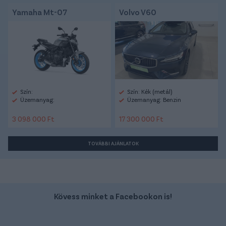
Yamaha Mt-07
Volvo V60
Szín:
Szín: Kék (metál)
Üzemanyag:
Üzemanyag: Benzin
3 098 000 Ft
17 300 000 Ft
TOVÁBBI AJÁNLATOK
Kövess minket a Facebookon is!