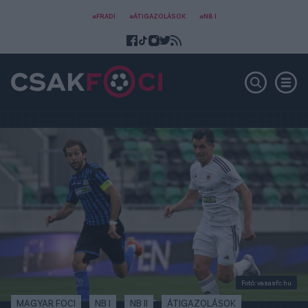
#FRADI
#ÁTIGAZOLÁSOK
#NB I
Fotó: vasasfc.hu
MAGYAR FOCI
NB I
NB II
ÁTIGAZOLÁSOK