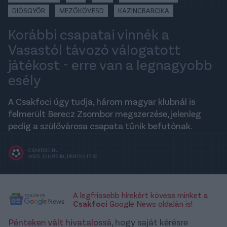
DIÓSGYŐR
MEZŐKÖVESD
KAZINCBARCIKA
Korábbi csapatai vinnék a
Vasastól távozó válogatott
játékost - erre van a legnagyobb
esély
A Csakfoci úgy tudja, három magyar klubnál is
felmerült Berecz Zsombor megszerzése, jelenleg
pedig a szülővárosa csapata tűnik befutónak.
CSAKFOCI.HU
2025. JÚLIUS 18., PÉNTEK 17:30
A legfrissebb hírekért kövess minket a
Csakfoci
Google News oldalán is!
Pénteken vált hivatalossá
, hogy saját kérésre