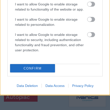
I want to allow Google to enable storage
related to functionality of the website or app.
Itt állíthatod be, hogy a Csakfoci az elsők
I want to allow Google to enable storage
related to personalization.
között legyen a Google-találatokban
I want to allow Google to enable storage
related to security, including authentication
Tetszett a cikk? Megosztanád?
functionality and fraud prevention, and other
user protection.
Link másolása
Email küldés
CÍMKÉK:
#MAGYAR FOCI
#NB I
#ÁTIGAZOLÁSOK
#NB
CONFIRM
II
#DIÓSGYŐR
#DVTK
#MEZŐKÖVESD
#DIÓSGYŐRI
VTK
#KAZINCBARCIKA
#BERECZ ZSOMBOR
Data Deletion
Data Access
Privacy Policy
Autópiac